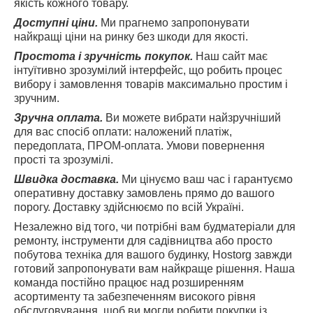
якість кожного товару.
Доступні ціни.
Ми прагнемо запропонувати
найкращі ціни на ринку без шкоди для якості.
Простота і зручність покупок.
Наш сайт має
інтуїтивно зрозумілий інтерфейс, що робить процес
вибору і замовлення товарів максимально простим і
зручним.
Зручна оплата.
Ви можете вибрати найзручніший
для вас спосіб оплати: наложений платіж,
передоплата, ПРОМ-оплата. Умови повернення
прості та зрозумілі.
Швидка доставка.
Ми цінуємо ваш час і гарантуємо
оперативну доставку замовлень прямо до вашого
порогу. Доставку здійснюємо по всій Україні.
Незалежно від того, чи потрібні вам будматеріали для
ремонту, інструменти для садівництва або просто
побутова техніка для вашого будинку, Hostorg завжди
готовий запропонувати вам найкраще рішення. Наша
команда постійно працює над розширенням
асортименту та забезпеченням високого рівня
обслуговування, щоб ви могли робити покупки із