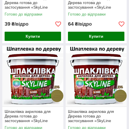
Дерева готова до
Дерева готова до
застосування «SkyLine
застосування «SkyLine
Wood» Дуб 400 г
Wood» Дуб 800 г
Готово до відправки
Готово до відправки
39
64
₴/відро
₴/відро
Купити
Купити
Шпаклівка акрилова для
Шпаклівка акрилова для
Дерева готова до
Дерева готова до
застосування «SkyLine
застосування «SkyLine
Wood» Дуб 1.5 кг
Wood» Дуб 4.5 кг
Готово до відправки
Готово до відправки