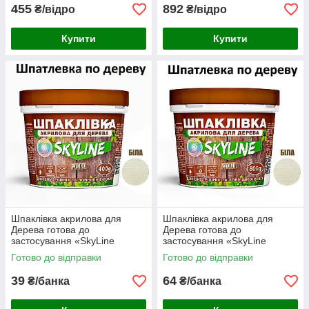
455
892
₴/відро
₴/відро
Купити
Купити
Шпаклівка акрилова для
Шпаклівка акрилова для
Дерева готова до
Дерева готова до
застосування «SkyLine
застосування «SkyLine
Wood» Білий 400 г
Wood» Білий 800 г
Готово до відправки
Готово до відправки
39
64
₴/банка
₴/банка