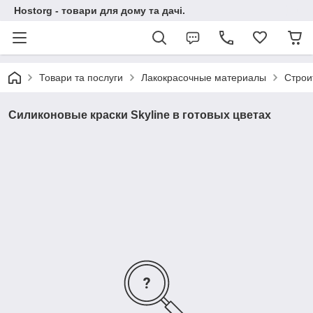
Hostorg - товари для дому та дачі.
Товари та послуги
Лакокрасочные материалы
Строи
Силиконовые краски Skyline в готовых цветах