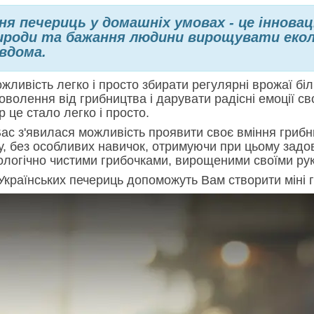
я печериць у домашніх умовах - це інноваці
ироди та бажання людини вирощувати еколо
 вдома.
жливість легко і просто збирати регулярні врожаї біл
волення від грибництва і дарувати радісні емоції с
 це стало легко і просто.
ас з'явилася можливість проявити своє вміння грибни
у, без особливих навичок, отримуючи при цьому задо
ологічно чистими грибочками, вирощеними своїми ру
Українських печериць допоможуть Вам створити міні г