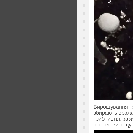
Вирощування гр
збирають врожа
грибництві, заз
процес вирощу