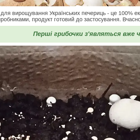
 для вирощування Українських печериць - це 100% ек
иробниками, продукт готовий до застосування. Вчасн
Перші грибочки з'являться вже ч