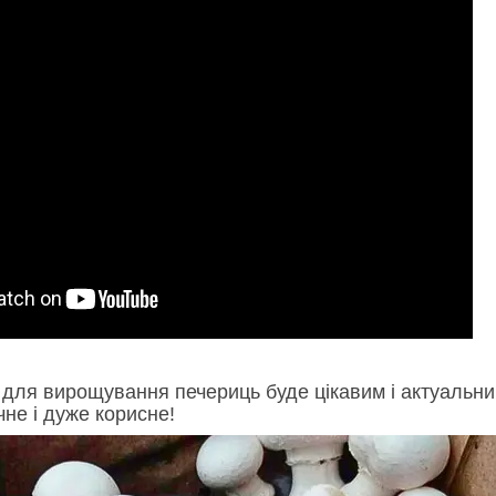
 для вирощування печериць буде цікавим і актуальни
чне і дуже корисне!