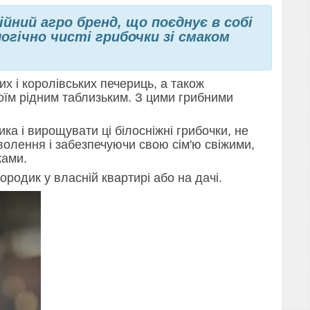
йний агро бренд, що поєднує в собі
гічно чисті грибочки зі смаком
их і королівських печериць, а також
воїм рідним таблизьким. З цими грибними
ка і вирощувати ці білосніжні грибочки, не
волення і забезпечуючи свою сім'ю свіжими,
ками.
ородик у власній квартирі або на дачі.