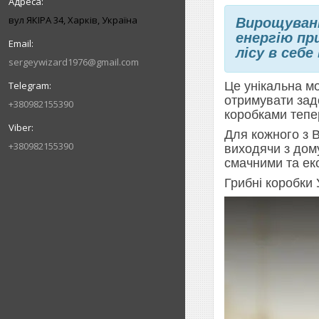
вул ЯКІРА 34, Харків, Україна
Вирощуванн
енергію пр
лісу в себе
sergeywizard1976@gmail.com
Це унікальна мо
отримувати задо
+380982155390
коробками тепер
Для кожного з В
+380982155390
виходячи з дом
смачними та ек
Грибні коробки 