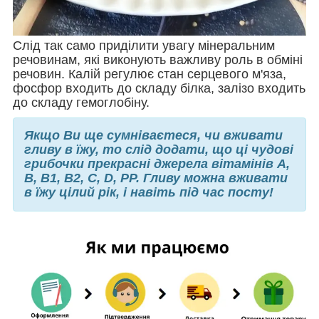
Слід так само приділити увагу мінеральним
речовинам, які виконують важливу роль в обміні
речовин. Калій регулює стан серцевого м'яза,
фосфор входить до складу білка, залізо входить
до складу гемоглобіну.
Якщо Ви ще сумніваєтеся, чи вживати
гливу в їжу, то слід додати, що ці чудові
грибочки прекрасні джерела вітамінів А,
B, B1, B2, C, D, PP. Гливу можна вживати
в їжу цілий рік, і навіть під час посту!