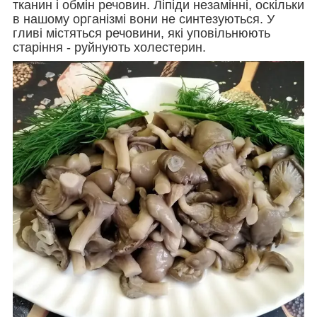
тканин і обмін речовин. Ліпіди незамінні, оскільки
в нашому організмі вони не синтезуються. У
гливі містяться речовини, які уповільнюють
старіння - руйнують холестерин.