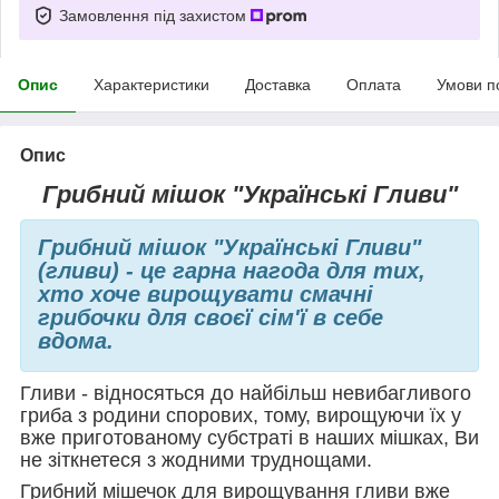
Замовлення під захистом
Опис
Характеристики
Доставка
Оплата
Умови п
Опис
Грибний мішок "Українські Гливи"
Грибний мішок "Українські Гливи"
(гливи) - це гарна нагода для тих,
хто хоче вирощувати смачні
грибочки для своєї сім'ї в себе
вдома.
Гливи - відносяться до найбільш невибагливого
гриба з родини спорових, тому, вирощуючи їх у
вже приготованому субстраті в наших мішках, Ви
не зіткнетеся з жодними труднощами.
Грибний мішечок для вирощування гливи вже