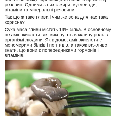
речовин. Одними з них є жири, вуглеводи,
вітаміни та мінеральні речовини.
Так що ж таке глива і чим же вона для нас така
корисна?
Суха маса гливи містить 19% білка. В основному
це амінокислоти, які виконують важливу роль в
організмі людини. Як відомо, амінокислоти є
мономерами білків і пептидів, а також важливо
знати, що вони є попередниками гормонів і
вітамінів.