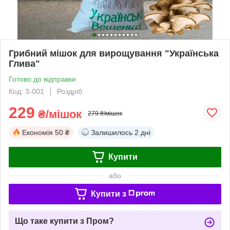
Грибний мішок для вирощування "Українська
Глива"
Готово до відправки
Код: 3-001
Роздріб
229
₴/мішок
279 ₴/мішок
Економія
50 ₴
Залишилось
2 дні
Купити
або
Купити з
Що таке купити з Пром?