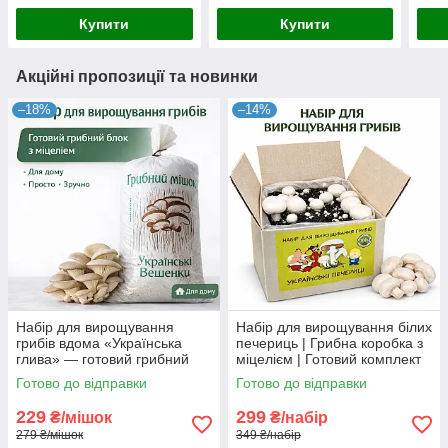
Купити
Купити
Акційні пропозиції та новинки
–18%
–14%
Набір для вирощування
Набір для вирощування білих
грибів вдома «Українська
печериць | Грибна коробка з
глива» — готовий грибний
міцелієм | Готовий комплект
блок із засіяним міцелієм (1
Готово до відправки
Готово до відправки
мішок)
229
299
₴/мішок
₴/набір
279 ₴/мішок
349 ₴/набір