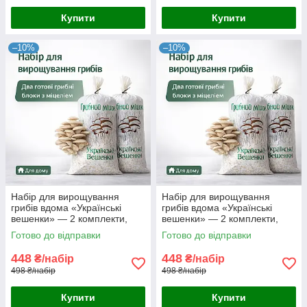
Купити
Купити
–10%
–10%
Набір для вирощування
Набір для вирощування
грибів вдома «Українські
грибів вдома «Українські
вешенки» — 2 комплекти,
вешенки» — 2 комплекти,
готовий подарунковий набір
готовий подвійний набір із
Готово до відправки
Готово до відправки
із засіяним міцелієм
засіяним міцелієм
448
448
₴/набір
₴/набір
498 ₴/набір
498 ₴/набір
Купити
Купити