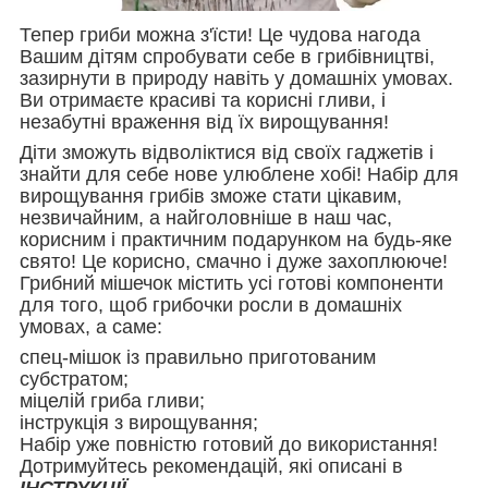
Тепер гриби можна з'їсти! Це чудова нагода
Вашим дітям спробувати себе в грибівництві,
зазирнути в природу навіть у домашніх умовах.
Ви отримаєте красиві та корисні гливи, і
незабутні враження від їх вирощування!
Діти зможуть відволіктися від своїх гаджетів і
знайти для себе нове улюблене хобі! Набір для
вирощування грибів зможе стати цікавим,
незвичайним, а найголовніше в наш час,
корисним і практичним подарунком на будь-яке
свято! Це корисно, смачно і дуже захоплююче!
Грибний мішечок містить усі готові компоненти
для того, щоб грибочки росли в домашніх
умовах, а саме:
спец-мішок із правильно приготованим
субстратом;
міцелій гриба гливи;
інструкція з вирощування;
Набір уже повністю готовий до використання!
Дотримуйтесь рекомендацій, які описані в
ІНСТРУКЦІЇ.