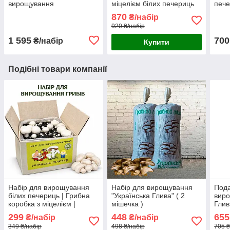
вирощування
міцелієм білих печериць
пече
Королівських печериць (5
(3 коробки)
коро
870
₴/набір
коробок )
міце
920 ₴/набір
коро
1 595
700
₴/набір
Купити
Подібні товари компанії
Набір для вирощування
Набір для вирощування
Пода
білих печериць | Грибна
"Українська Глива" ( 2
виро
коробка з міцелієм |
мішечка )
Глив
Готовий комплект
299
448
655
₴/набір
₴/набір
349 ₴/набір
498 ₴/набір
705 ₴