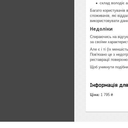
склад володіє 
Багато користувачів 
споживачів, які відд
використовувати даний
Недоліки
Спираючись на відгук
за своїми характерис
Але є і ті (їх меншіс
Пов'язано це з недот
реставрації поверхню
Щоб уникнути подібни
Інформація дл
Ціна:
1 795 ₴