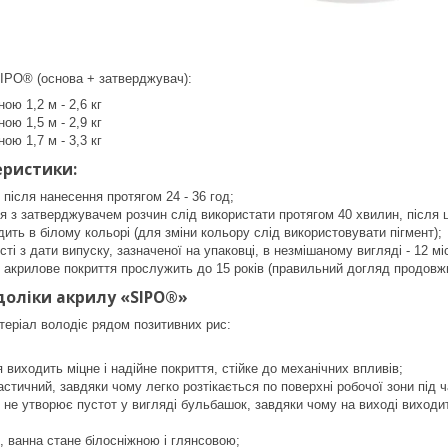
IPO® (основа + затверджувач):
ою 1,2 м - 2,6 кг
ою 1,5 м - 2,9 кг
ою 1,7 м - 3,3 кг
еристики:
 після нанесення протягом 24 - 36 год;
я з затверджувачем розчин слід використати протягом 40 хвилин, після ц
ить в білому кольорі (для зміни кольору слід використовувати пігмент);
ті з дати випуску, зазначеної на упаковці, в незмішаному вигляді - 12 мі
 акрилове покриття прослужить до 15 років (правильний догляд продовжи
доліки акрилу «SIPO
®
»
атеріал володіє рядом позитивних рис:
я виходить міцне і надійне покриття, стійке до механічних впливів;
астичний, завдяки чому легко розтікається по поверхні робочої зони під ч
 не утворює пустот у вигляді бульбашок, завдяки чому на виході виходи
, ванна стане білосніжною і глянсовою;