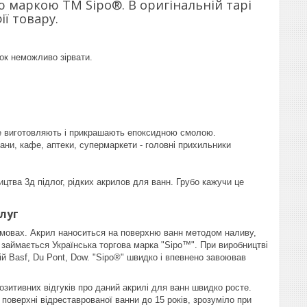
ю маркою ТМ Sipo®. В оригінальній тарі
ії товару.
нок неможливо зірвати.
 все виготовляють і прикрашають епоксидною смолою.
рани, кафе, аптеки, супермаркети - головні прихильники
цтва 3д підлог, рідких акрилов для ванн. Грубо кажучи це
луг
умовах. Акрил наноситься на поверхню ванн методом наливу,
і займається Українська торгова марка "Sipo™". При виробництві
й Basf, Du Pont, Dow. "Sipo®" швидко і впевнено завоював
позитивних відгуків про даний акрилі для ванн швидко росте.
поверхні відреставрованої ванни до 15 років, зрозуміло при