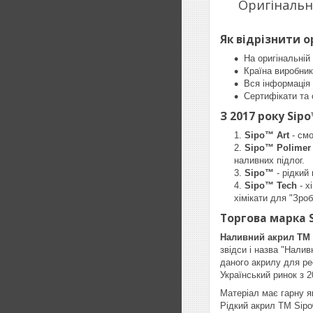
Оригінальн
Як відрізнити о
На оригінальній
Країна виробник
Вся інформація 
Сертифікати та 
З 2017 року Sip
Sipo™ Art
- смо
Sipo™ Polimer
наливних підлог.
Sipo™
- рідкий
Sipo™ Tech
- х
хімікати для "Зро
Торгова марка 
Наливний акрил
ТМ
звідси і назва "Нали
даного акрилу для ре
Український ринок з 2
Матеріал має гарну як
Рідкий акрил ТМ Sipo