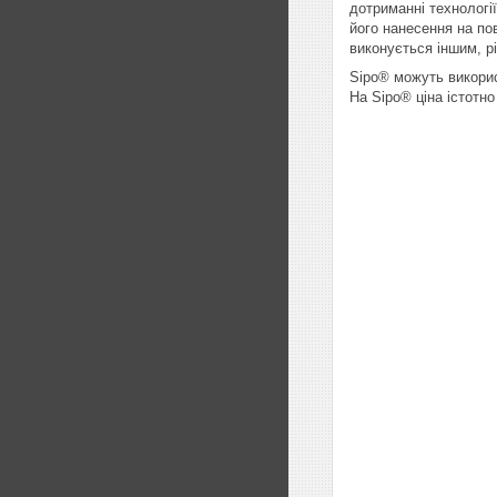
дотриманні технологі
його нанесення на по
виконується іншим, р
Sipo® можуть використ
На Sipo® ціна істотно