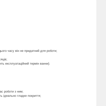
ього часу він не придатний для роботи;
сяців;
ть експлуатаційний термін ванни).
ас роботи з ним;
ть ідеально гладке покриття;