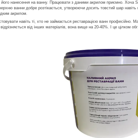
ї його нанесення на ванну. Працювати з даними акрилом приємно. Хоча Sip
верхню ванни добре розтікається, утворюючи досить товстий шар навіть 
ідким акрилом.
овувати навіть ті, хто не займається реставрацією ванн професійно. Мат
 відрізняється від інших матеріалів, вона вище на 20-40%. І це цілком обг