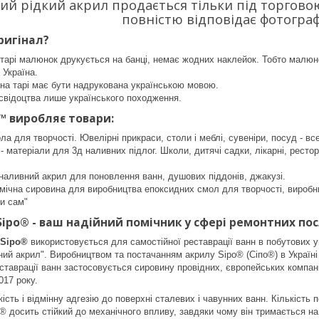
ий рідкий акрил продається тільки під торгово
повністю відповідає фотограф
ригінал?
 тарі малюнок друкується на банці, немає жодних наклейок. Тобто малю
 Україна.
на тарі має бути надрукована українською мовою.
свідоцтва лише українського походження.
o™ виробляє товари:
ла для творчості. Ювелірні прикраси, столи і меблі, сувеніри, посуд -
- матеріали для 3д наливних підлог. Школи, дитячі садки, лікарні, ресто
 наливний акрил для поновлення ванн, душових піддонів, джакузі.
імічна сировина для виробництва епоксидних смол для творчості, виробни
би сам"
Sipo
®
- ваш надійний помічник у сфері ремонтних пос
 Sipo®
використовується для самостійної реставрації ванн в побутових 
вний акрил". Виробництвом та постачанням акрилу Sipo® (Сіпо®) в Україн
ставрації ванн застосовується сировину провідних, європейських компані
017 року.
ість і відмінну адгезію до поверхні сталевих і чавунних ванн. Кількість 
® досить стійкий до механічного впливу, завдяки чому він тримається на 