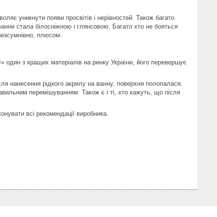
оляє уникнути появи просвітів і нерівностей. Також багато
ванни стала білосніжною і глянсовою. Багато хто не бояться
 безсумнівно, плюсом.
 один з кращих матеріалів на ринку України, його перевершує
ісля нанесення рідкого акрилу на ванну, поверхня полопалася.
авильним перемішуванням. Також є і ті, хто кажуть, що після
конувати всі рекомендації виробника.