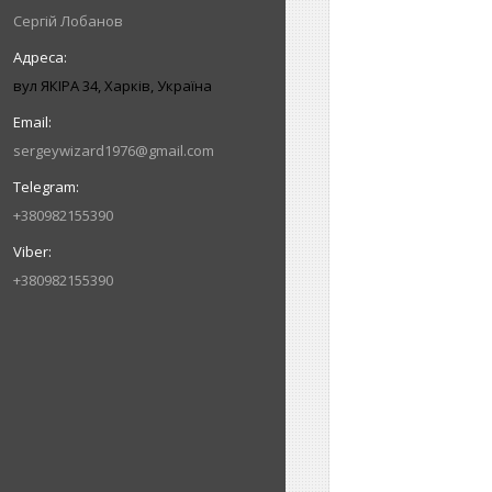
Сергій Лобанов
вул ЯКІРА 34, Харків, Україна
sergeywizard1976@gmail.com
+380982155390
+380982155390