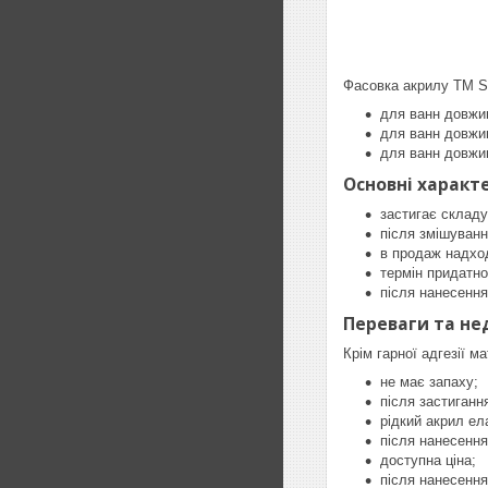
Фасовка акрилу ТМ S
для ванн довжин
для ванн довжин
для ванн довжин
Основні характ
застигає складу
після змішуванн
в продаж надход
термін придатнос
після нанесення
Переваги та не
Крім гарної адгезії м
не має запаху;
після застиганн
рідкий акрил ел
після нанесення
доступна ціна;
після нанесення