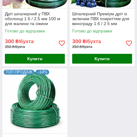
Дріт шпалерний у ПВХ
Шпалерний Преміум дріт із
оболонці 1.6 / 2.5 мм 100 м
зеленим ПВХ покриттям для
для малини та ожини
винограду 1.6 / 2.5 мм
(виробництво Польща)
(Польща)
Готово до відправки
Готово до відправки
300
300
₴/бухта
₴/бухта
350 ₴/бухта
350 ₴/бухта
Купити
Купити
ТОП ПРОДАЖ
–14%