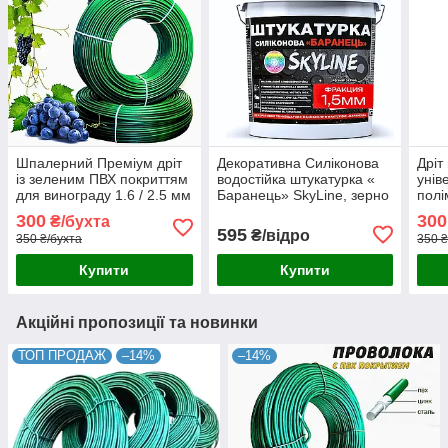
Шпалерний Преміум дріт
Декоративна Силіконова
Дріт
із зеленим ПВХ покриттям
водостійка штукатурка «
унів
для винограду 1.6 / 2.5 мм
Баранець» SkyLine, зерно
полі
(Польща)
1-1,5 мм, 7 кг
1.6 
300
300
₴/бухта
(По
595
₴/відро
350 ₴/бухта
350 ₴
Купити
Купити
Акційні пропозиції та новинки
ТОП ПРОДАЖ
–14%
–14%