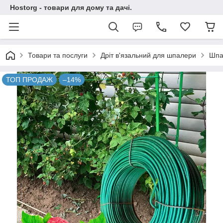
Hostorg - товари для дому та дачі.
Товари та послуги
Дріт в'язальний для шпалери
Шпа
ТОП ПРОДАЖ
–14%