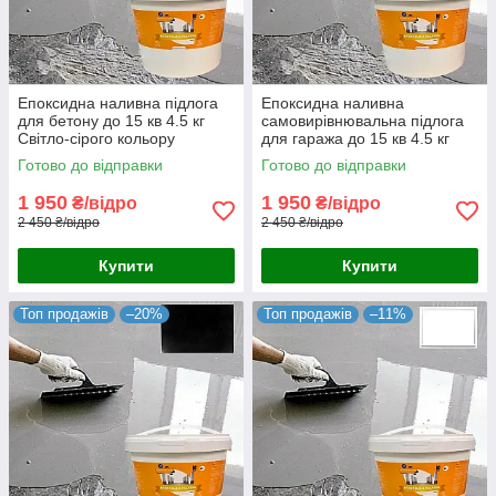
Епоксидна наливна підлога
Епоксидна наливна
для бетону до 15 кв 4.5 кг
самовирівнювальна підлога
Світло-сірого кольору
для гаража до 15 кв 4.5 кг
Графітового кольору
Готово до відправки
Готово до відправки
1 950
1 950
₴/відро
₴/відро
2 450 ₴/відро
2 450 ₴/відро
Купити
Купити
Топ продажів
–20%
Топ продажів
–11%