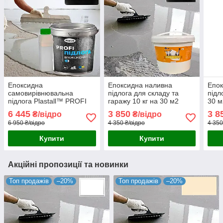
Епоксидна
Епоксидна наливна
Епок
самовирівнювальна
підлога для складу та
підл
підлога Plastall™ PROFI
гаражу 10 кг на 30 м2
30 м
10 кг (Чорний колір)
Чорного кольору
коль
6 445
3 850
3 8
₴/відро
₴/відро
6 950 ₴/відро
4 350 ₴/відро
4 350
Купити
Купити
Акційні пропозиції та новинки
Топ продажів
–20%
Топ продажів
–20%