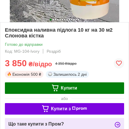
Епоксидна наливна підлога 10 кг на 30 м2
Слонова кістка
Готово до відправки
Код: MG-104-Ivory
Роздріб
3 850
₴/відро
4 350 ₴/відро
Економія
500 ₴
Залишилось
2 дні
Купити
або
Купити з
Що таке купити з Пром?