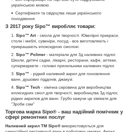
українською мовою.
Сертифікати та свідоцтва лише українського
походження.
З 2017 року Sipo™ виробляє товари:
Sipo™ Art
- смола для творчості. Ювелірні прикраси,
столи і меблі, сувеніри, посуд - все виготовляють і
прикрашають епоксидною смолою.
Sipo™ Polimer
- матеріали для 3д наливних підлог.
Школи, дитячі садки, лікарні, ресторани, кафе, аптеки,
супермаркети - головні прихильники наливних підлог.
Sipo™
- рідкий наливний акрил для поновлення
ванн, душових піддонів, джакузі.
Sipo™ Tech
- хімічна сировина для виробництва
епоксидних смол для творчості, виробництва 3д підлог,
рідких акрилов для ванн. Грубо кажучи це хімікати для
"Зроби сам"
Торгова марка Sipo
®
- ваш надійний помічник у
сфері ремонтних послуг
Наливний акрил
ТМ Sipo®
використовується для
самостійної реставрації ванн в побутових умовах. Акрил