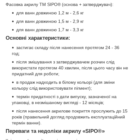
Фасовка акрилу ТМ SIPO® (основа + затверджувач):
для ванн довжиною 1,2 м - 2,6 кг
для ванн довжиною 1,5 м - 2,9 кг
для ванн довжиною 1,7 м - 3,3 кг
Основні характеристики:
застигає складу після нанесення протягом 24 - 36
год;
після змішування з затверджувачем розчин слід
використати протягом 40 хвилин, після цього часу він не
придатний для роботи;
в продаж надходить в білому кольорі (для зміни
кольору слід використовувати пігмент);
термін придатності з дати випуску, зазначеної на
упаковці, в незмішаному вигляді - 12 місяців;
після нанесення акрилове покриття прослужить до 15
років (правильний догляд продовжить експлуатаційний
термін ванни).
Переваги та недоліки акрилу «SIPO
®
»