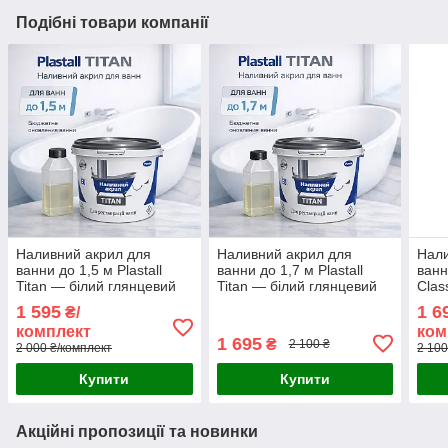
Подібні товари компанії
Наливний акрил для
Наливний акрил для
Нали
ванни до 1,5 м Plastall
ванни до 1,7 м Plastall
ванн
Titan — білий глянцевий
Titan — білий глянцевий
Clas
комплект для реставрації
комплект для реставрації
комп
1 595
1 6
₴/
ванн
ванн
онов
комплект
ком
1 695
₴
2 100 ₴
2 000 ₴/комплект
2 100
Купити
Купити
Акційні пропозиції та новинки