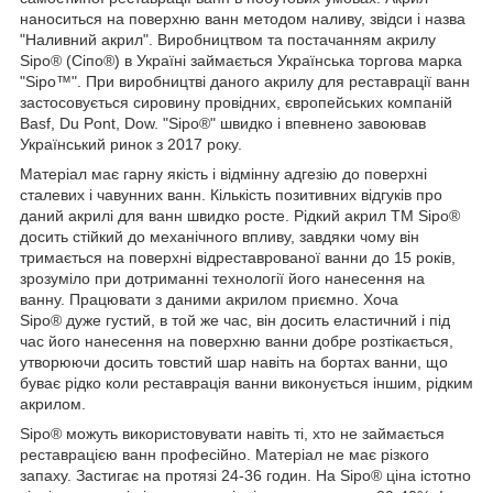
наноситься на поверхню ванн методом наливу, звідси і назва
"Наливний акрил". Виробництвом та постачанням акрилу
Sipo® (Сіпо®) в Україні займається Українська торгова марка
"Sipo™". При виробництві даного акрилу для реставрації ванн
застосовується сировину провідних, європейських компаній
Basf, Du Pont, Dow. "Sipo®" швидко і впевнено завоював
Український ринок з 2017 року.
Матеріал має гарну якість і відмінну адгезію до поверхні
сталевих і чавунних ванн. Кількість позитивних відгуків про
даний акрилі для ванн швидко росте. Рідкий акрил ТМ Sipo®
досить стійкий до механічного впливу, завдяки чому він
тримається на поверхні відреставрованої ванни до 15 років,
зрозуміло при дотриманні технології його нанесення на
ванну. Працювати з даними акрилом приємно. Хоча
Sipo® дуже густий, в той же час, він досить еластичний і під
час його нанесення на поверхню ванни добре розтікається,
утворюючи досить товстий шар навіть на бортах ванни, що
буває рідко коли реставрація ванни виконується іншим, рідким
акрилом.
Sipo® можуть використовувати навіть ті, хто не займається
реставрацією ванн професійно. Матеріал не має різкого
запаху. Застигає на протязі 24-36 годин. На Sipo® ціна істотно