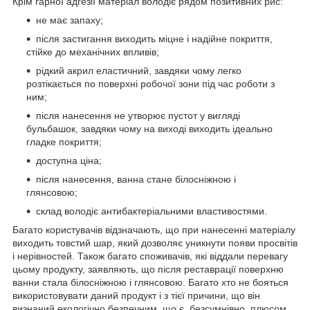
Крім гарної адгезії матеріал володіє рядом позитивних рис:
не має запаху;
після застигання виходить міцне і надійне покриття,
стійке до механічних впливів;
рідкий акрил еластичний, завдяки чому легко
розтікається по поверхні робочої зони під час роботи з
ним;
після нанесення не утворює пустот у вигляді
бульбашок, завдяки чому на виході виходить ідеально
гладке покриття;
доступна ціна;
після нанесення, ванна стане білосніжною і
глянсовою;
склад володіє антибактеріальними властивостями.
Багато користувачів відзначають, що при нанесенні матеріалу
виходить товстий шар, який дозволяє уникнути появи просвітів
і нерівностей. Також багато споживачів, які віддали перевагу
цьому продукту, заявляють, що після реставрації поверхню
ванни стала білосніжною і глянсовою. Багато хто не бояться
використовувати даний продукт і з тієї причини, що він
визнаний екологічно безпечним, що є, безсумнівно, плюсом.