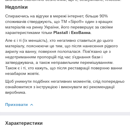
Недоліки
Спираючись на відгуки в мережі інтернет, більше 90%
споживачів стверджують, що ТМ «Sipo®» один з кращих
матеріалів на ринку України, його перевершує за своїми
характеристиками тільки
Plastall
і
ЕкоВанна
.
Але є і ті (їх меншість), хто негативно ставиться до цього
матеріалу, пояснюючи це тим, що після нанесення рідкого
акрилу на ванну, поверхня полопалася. Пов'язано це з
недотриманням пропорцій під час з'єднання бази і
затверджувача, а також неправильним перемішуванням.
Також є і ті, хто кажуть, що після реставрації поверхню ванни
незабаром жовтіє.
Щоб уникнути подібних негативних моментів, слід попередньо
ознайомитися з інструкцією і виконувати всі рекомендації
виробника.
Приховати
Характеристики