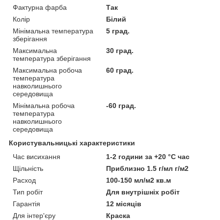
Фактурна фарба
Так
Колір
Білий
Мінімальна температура
5 град.
зберігання
Максимальна
30 град.
температура зберігання
Максимальна робоча
60 град.
температура
навколишнього
середовища
Мінімальна робоча
-60 град.
температура
навколишнього
середовища
Користувальницькі характеристики
Час висихання
1-2 години за +20 °C час
Щільність
Приблизно 1.5 г/мл г/м2
Расход
100-150 мл/м2 кв.м
Тип робіт
Для внутрішніх робіт
Гарантія
12 місяців
Для інтер'єру
Краска