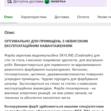
Доступна доставка
Опис
Характеристики
Доставка
Оплата
Умови п
Опис
ОПТИМАЛЬНО ДЛЯ ПРИМІЩЕНЬ З НЕВИСОКИМ
ЕКСПЛУАТАЦІЙНИМ НАВАНТАЖЕННЯМ
Фарба акрилова водоемульсійна SKYLINE (Скайлайн) для
стін та стель з високою покривною здатністю, для внутрішніх
робіт. Використовується для первинного чи відновлюваного
ремонтного фарбування оштукатурених, бетонних,
гіпсокартонних, цегляних, деревинноволокнистих поверхнях
усередині приміщень. Чудово підходить для фарбування
шпалер. Застосовується на стінах та стелях з невисокою
експлуатаційною взаємодією. Фарба гіпоалергенна - не
викликає алергічних реакцій, не має різких запахів, не
токсична та абсолютно екологічно чиста.
Колорування фарб здійснюється нашими спеціалістами
на професійному обладнанні по віялам NCS, RAL та ін. в