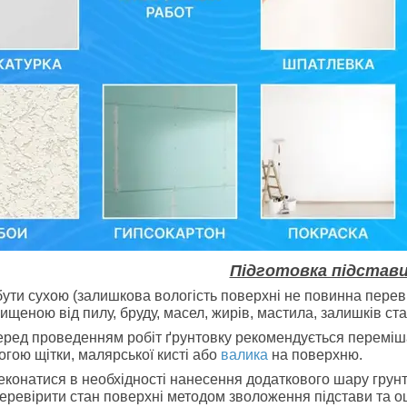
Підготовка підстави
ути сухою (залишкова вологість поверхні не повинна перев
щеною від пилу, бруду, масел, жирів, мастила, залишків ста
ред проведенням робіт ґрунтовку рекомендується переміша
огою щітки, малярської кисті або
валика
на поверхню.
еконатися в необхідності нанесення додаткового шару грунт
еревірити стан поверхні методом зволоження підстави та оц