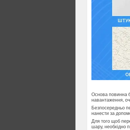
Основа повинна б
навантаження, очи
Безпосередньо пе
нанести за допом
Для того щоб пер
шару, необхідно п