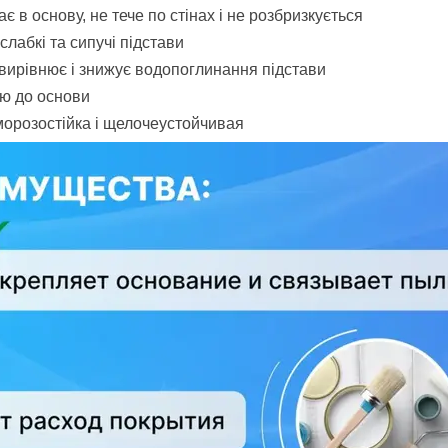
ає в основу, не тече по стінах і не розбризкується
слабкі та сипучі підстави
 вирівнює і знижує водопоглинання підстави
ію до основи
морозостійка і щелочеустойчивая