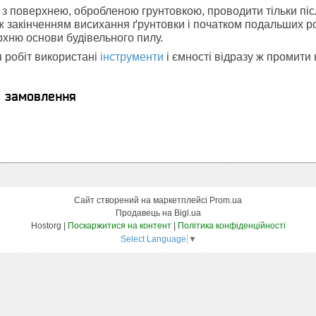
 з поверхнею, обробленою грунтовкою, проводити тільки післ
ж закінченням висихання ґрунтовки і початком подальших р
рхню основи будівельного пилу.
 робіт використані
інструменти
і ємності відразу ж промити
я замовлення
Сайт створений на маркетплейсі
Prom.ua
Продавець на Bigl.ua
Hostorg |
Поскаржитися на контент
|
Політика конфіденційності
Select Language
▼