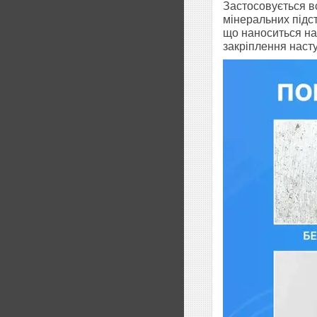
Застосовується в
мінеральних підст
що наноситься на
закріплення насту