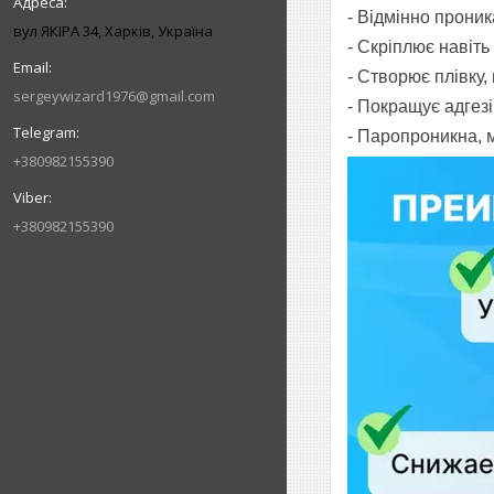
- Відмінно проник
вул ЯКІРА 34, Харків, Україна
- Скріплює навіть 
- Створює плівку,
sergeywizard1976@gmail.com
- Покращує адгез
- Паропроникна, 
+380982155390
+380982155390