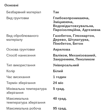
Основні
Безбарвний матеріал
Так
Вид грунтовки
Глибокопроникаюча,
Зміцнююча,
Водовідштовхувальна,
Пароізоляційна, Адгезивна
Вид оброблюваного
Газобетон, Гіпсокартон,
матеріалу
Дерево, Штукатурка,
Пінобетон, Бетон
Основа грунтовки
Акрилова
Спосіб нанесення
Валіком, Механізований,
Зануренням, Пензликом
Тип використання
Універсальний
Колір
Білий
Час висихання
1 годин
Термін зберігання
24 міс
Мінімальна температура
5 град.
зберігання
Максимальна
40 град.
температура зберігання
Максимальна робоча
95 град.