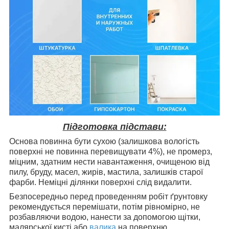
Підготовка підстави:
Основа повинна бути сухою (залишкова вологість
поверхні не повинна перевищувати 4%), не промерз,
міцним, здатним нести навантаження, очищеною від
пилу, бруду, масел, жирів, мастила, залишків старої
фарби. Неміцні ділянки поверхні слід видалити.
Безпосередньо перед проведенням робіт ґрунтовку
рекомендується перемішати, потім рівномірно, не
розбавляючи водою, нанести за допомогою щітки,
малярської кисті або
валика
на поверхню.