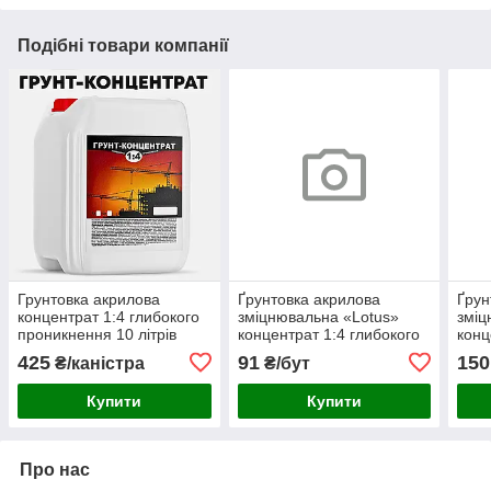
Подібні товари компанії
Грунтовка акрилова
Ґрунтовка акрилова
Ґрун
концентрат 1:4 глибокого
зміцнювальна «Lotus»
зміц
проникнення 10 літрів
концентрат 1:4 глибокого
конц
проникнення 1 літр
прон
425
91
150
₴/каністра
₴/бут
Купити
Купити
Про нас