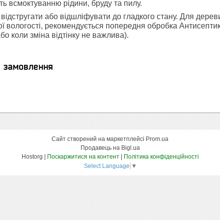
 всмоктуванню рідини, бруду та пилу.
відстругати або відшліфувати до гладкого стану. Для дерев
ї вологості, рекомендується попередня обробка Антисептик
бо коли зміна відтінку не важлива).
я замовлення
Сайт створений на маркетплейсі
Prom.ua
Продавець на Bigl.ua
Hostorg |
Поскаржитися на контент
|
Політика конфіденційності
Select Language
▼