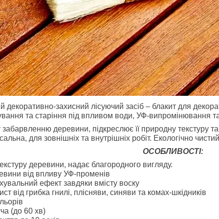
 декоративно-захисний лісуючий засіб – блакит для декорат
ування та старіння під впливом води, УФ-випромінювання т
забарвленню деревини, підкреслює її природну текстуру та 
сальна, для зовнішніх та внутрішніх робіт. Екологічно чистий
ОСОБЛИВОСТІ:
екстуру деревини, надає благородного вигляду.
евини від впливу УФ-променів
увальний ефект завдяки вмісту воску
ст від грибка гнилі, плісняви, синяви та комах-шкідників
ольорів
а (до 60 хв)