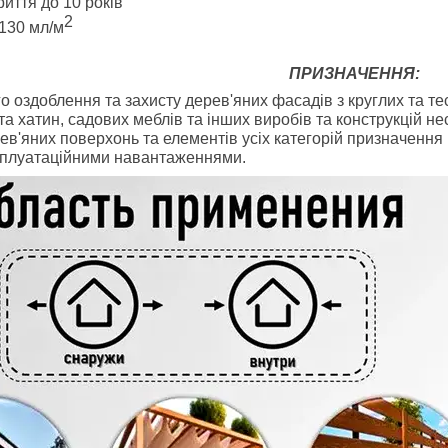
риття до 10 років
2
130 мл/м
ПРИЗНАЧЕННЯ:
 оздоблення та захисту дерев'яних фасадів з круглих та тес
та хатин, садових меблів та інших виробів та конструкцій н
ерев'яних поверхонь та елементів усіх категорій призначен
сплуатаційними навантаженнями.