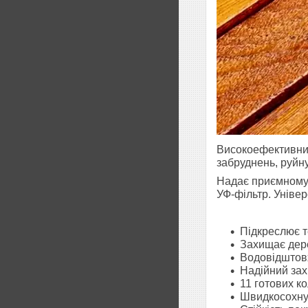
Високоефективний
забруднень, руйн
Надає приємному 
УФ-фільтр. Універ
Підкреслює т
Захищає дер
Водовідштовх
Надійний захи
11 готових к
Швидкосохнуч