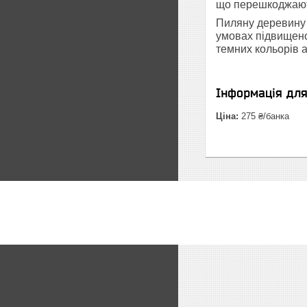
що перешкоджають
Пиляну деревину 
умовах підвищено
темних кольорів а
Інформація дл
Ціна:
275 ₴/банка