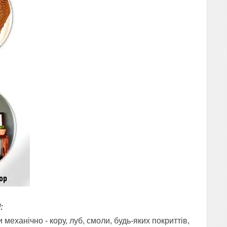
:
еханічно - кору, луб, смоли, будь-яких покриттів,