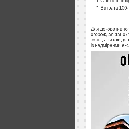
Стійкість пок
Витрата 100-
Для декоративного
огорож, альтанок 
зовні, а також д
із надмірними ек