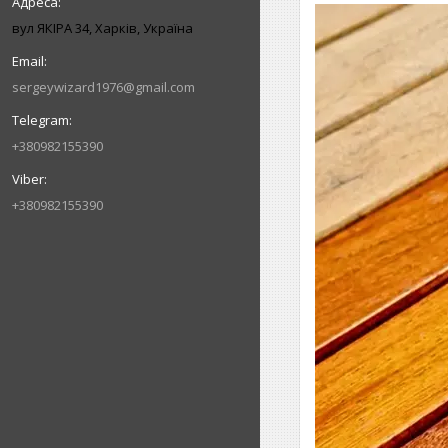
вул ЯКІРА 34, Харків, Україна
sergeywizard1976@gmail.com
+380982155390
+380982155390