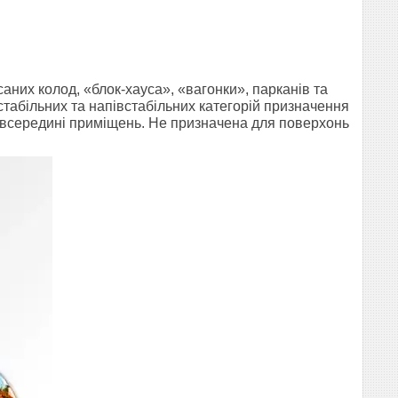
аних колод, «блок-хауса», «вагонки», парканів та
естабільних та напівстабільних категорій призначення
ня всередині приміщень. Не призначена для поверхонь