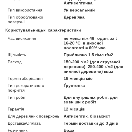
Антисептична
Тип використання
Універсальний
Тип оброблюваної
Дерев'яна
поверхні
Користувальницькі характеристики
Час висихання
не менш ніж 48 годин, за t
16-20 °C, відносної
вологості = 60% час
Щільність
Приблизно 1.5 г/мл г/м2
Расход
150-200 г/м2 (для струганої
деревини), 250-400 г/м2 (для
пиляної деревини) кв.м
Термін зберігання
18 місяців міс
Тип декоративного
Ґрунтовка
покриття
Тип робіт
Для внутрішніх робіт, для
зовнішніх робіт
Гарантія
12 місяців
Для дерев'яних поверхонь
Антисептик, біозахист
Доставка/Оплата
Термін доставки до 3 днів
Розчинник
Вода