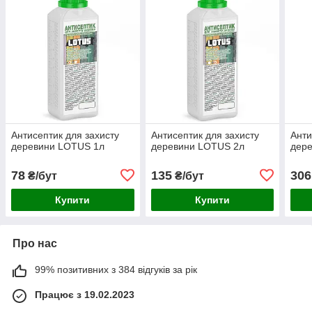
Антисептик для захисту
Антисептик для захисту
Анти
деревини LOTUS 1л
деревини LOTUS 2л
дер
78
135
306
₴/бут
₴/бут
Купити
Купити
Про нас
99% позитивних з 384 відгуків за рік
Працює з 19.02.2023