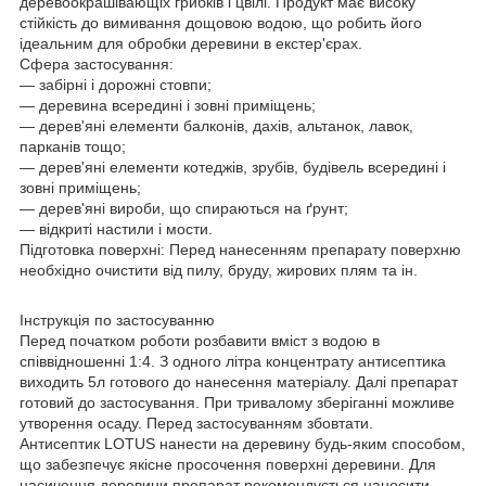
деревоокрашівающіх грибків і цвілі. Продукт має високу
стійкість до вимивання дощовою водою, що робить його
ідеальним для обробки деревини в екстер'єрах.
Сфера застосування:
— забірні і дорожні стовпи;
— деревина всередині і зовні приміщень;
— дерев'яні елементи балконів, дахів, альтанок, лавок,
парканів тощо;
— дерев'яні елементи котеджів, зрубів, будівель всередині і
зовні приміщень;
— дерев'яні вироби, що спираються на ґрунт;
— відкриті настили і мости.
Підготовка поверхні: Перед нанесенням препарату поверхню
необхідно очистити від пилу, бруду, жирових плям та ін.
Інструкція по застосуванню
Перед початком роботи розбавити вміст з водою в
співвідношенні 1:4. З одного літра концентрату антисептика
виходить 5л готового до нанесення матеріалу. Далі препарат
готовий до застосування. При тривалому зберіганні можливе
утворення осаду. Перед застосуванням збовтати.
Антисептик LOTUS нанести на деревину будь-яким способом,
що забезпечує якісне просочення поверхні деревини. Для
насичення деревини препарат рекомендується наносити