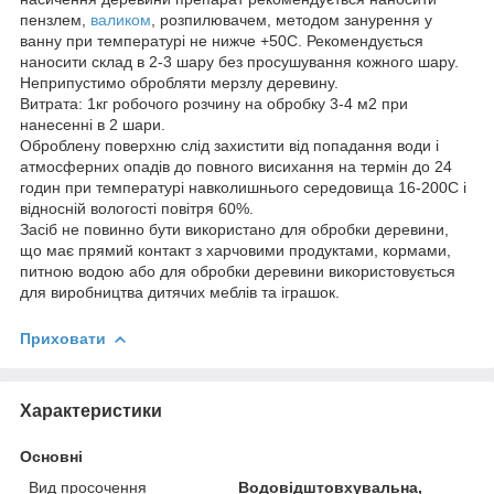
пензлем,
валиком
, розпилювачем, методом занурення у
ванну при температурі не нижче +50С. Рекомендується
наносити склад в 2-3 шару без просушування кожного шару.
Неприпустимо обробляти мерзлу деревину.
Витрата: 1кг робочого розчину на обробку 3-4 м2 при
нанесенні в 2 шари.
Оброблену поверхню слід захистити від попадання води і
атмосферних опадів до повного висихання на термін до 24
годин при температурі навколишнього середовища 16-200С і
відносній вологості повітря 60%.
Засіб не повинно бути використано для обробки деревини,
що має прямий контакт з харчовими продуктами, кормами,
питною водою або для обробки деревини використовується
для виробництва дитячих меблів та іграшок.
Приховати
Характеристики
Основні
Вид просочення
Водовідштовхувальна,