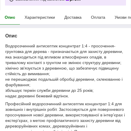
Опис
Характеристики
Доставка
Оплата
Умови п
Опис
Водорозчинний антисептик концентрат 1:4 - просочення-
грунтовка для дерева - призначається для захисту деревини,
яка знаходиться під впливом атмосферних опадів, в
тривалому контакті з грунтом не змінює структуру деревини;
хімічно зв'язується з деревиною, що забезпечує підвищену
стійкість до вимивання;
не перешкоджає подальшій обробці деревини, склеюванню і
фарбування;
збільшує термін служби деревини до 25 років;
надає деревині бежевий відтінок.
Професійний водорозчинний антисептик концентрат 1:4 для
зовнішніх і внутрішніх робіт. Застосовується для поверхневого
просочування нової деревини, використовуваної в інтер'єрах і
екстер'єрах, з метою профілактичного захисту деревини від
дереворуйнівних комах, дереворуйнівних і