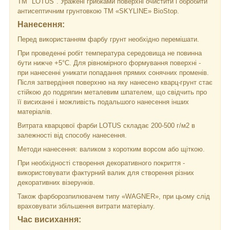
ТМ "LOTUS". Уражені грибками поверхні очистити і обробити
антисептичним грунтовкою ТМ «SKYLINE» BioStop.
Нанесення:
Перед використанням фарбу грунт необхідно перемішати.
При проведенні робіт температура середовища не повинна
бути нижче +5°С. Для рівномірного формування поверхні -
при нанесенні уникати попадання прямих сонячних променів.
Після затвердіння поверхню на яку нанесено кварц-грунт стає
стійкою до подряпин металевим шпателем, що свідчить про
її висиханні і можливість подальшого нанесення інших
матеріалів.
Витрата кварцової фарби LOTUS складає 200-500 г/м2 в
залежності від способу нанесення.
Методи нанесення: валиком з коротким ворсом або щіткою.
При необхідності створення декоративного покриття -
використовувати фактурний валик для створення різних
декоративних візерунків.
Також фарборозпилювачем типу «WAGNER», при цьому слід
враховувати збільшення витрати матеріалу.
Час висихання: