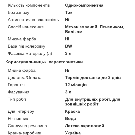
Кількість компонентів
Однокомпонентна
Без запаху
Так
Антисептична властивість
Ні
Спосіб нанесення
Механізований, Пензликом,
Валіком
Миюча фарба
Ні
База під колеровку
BW
Фасовка матеріалу (л)
3 л
Користувальницькі характеристики
Мийна фарба
Ні
Доставка/Оплата
Термін доставки до 3 днів
Гарантія
12 місяців
Фасування
3 л
Тип робіт
Для внутрішніх робіт, для
зовнішніх робіт
Для інтер'єру
Краска
Розчинник
Вода
Сполучна речовина
Латекс акриловий
Країна-виробник
Україна