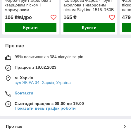
Фарба-Грунт акрилова з
Кольорова Фарба - Грунт
Фарб
кварцовим піском і
акрилова з кварцовим
піск
мармуровим
піском SkyLine 1515-R60B
нап
наповнювачем
Крокус 1,4 кг
106
165
479
₴/відро
₴
декоративна грунтувальна
емаль для структурних
Купити
Купити
фарб LOTUS 1 л
Про нас
99% позитивних з 384 відгуків за рік
Працює з 19.02.2023
м. Харків
вул ЯКІРА 34, Харків, Україна
Контакти
Сьогодні працює з 09:00 до 19:00
Показати весь графік роботи
Про нас