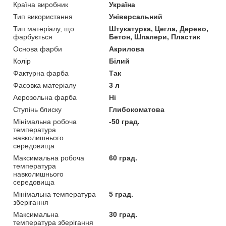
Країна виробник
Україна
Тип використання
Універсальний
Тип матеріалу, що
Штукатурка, Цегла, Дерево,
фарбується
Бетон, Шпалери, Пластик
Основа фарби
Акрилова
Колір
Білий
Фактурна фарба
Так
Фасовка матеріалу
3 л
Аерозольна фарба
Ні
Ступінь блиску
Глибокоматова
Мінімальна робоча
-50 град.
температура
навколишнього
середовища
Максимальна робоча
60 град.
температура
навколишнього
середовища
Мінімальна температура
5 град.
зберігання
Максимальна
30 град.
температура зберігання