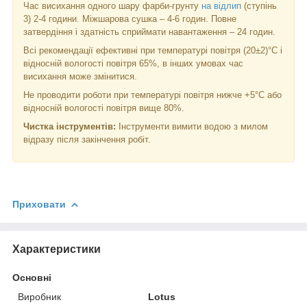
Час висихання одного шару фарби-грунту
на відлип
(ступінь
3) 2-4 години. Міжшарова сушка – 4-6 годин. Повне
затвердіння і здатність сприймати навантаження – 24 годин.
Всі рекомендації ефективні при температурі повітря (20±2)°С і
відносній вологості повітря 65%, в інших умовах час
висихання може змінитися.
Не проводити роботи при температурі повітря нижче +5°С або
відносній вологості повітря вище 80%.
Чистка інструментів:
Інструменти вимити водою з милом
відразу після закінчення робіт.
Приховати
Характеристики
Основні
Виробник
Lotus