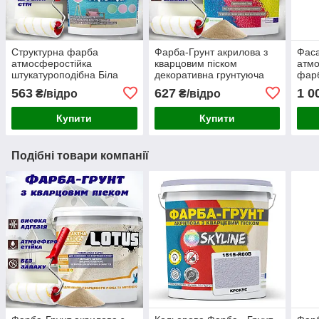
Структурна фарба
Фарба-Грунт акрилова з
Фаса
атмосферостійка
кварцовим піском
атмо
штукатуроподібна Біла
декоративна грунтуюча
фарб
емаль для створення
емаль для структурних
стій
563
627
1 0
₴/відро
₴/відро
рельєфу стін і стель
фарб SkyLine 7 кг
впли
SkyLine 4,8 кг
Купити
Купити
Подібні товари компанії