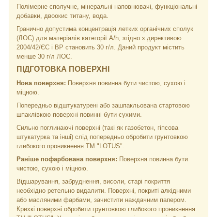
Полімерне сполучне, мінеральні наповнювачі, функціональні
добавки, двоокис титану, вода.
Гранично допустима концентрація летких органічних сполук
(ЛОС) для матеріалів категорії А/h, згідно з директивою
2004/42/ЄС і ВР становить 30 г/л. Даний продукт містить
менше 30 г/л ЛОС.
ПІДГОТОВКА ПОВЕРХНІ
Нова поверхня:
Поверхня повинна бути чистою, сухою і
міцною.
Попередньо відштукатурені або зашпакльована стартовою
шпаклівкою поверхні повинні бути сухими.
Сильно поглинаючі поверхні (такі як газобетон, гіпсова
штукатурка та інші) слід попередньо обробити грунтовкою
глибокого проникнення ТМ "LOTUS".
Раніше пофарбована поверхня:
Поверхня повинна бути
чистою, сухою і міцною.
Відшарування, забруднення, висоли, старі покриття
необхідно ретельно видалити. Поверхні, покриті алкідними
або масляними фарбами, зачистити наждачним папером.
Крихкі поверхні обробити грунтовкою глибокого проникнення