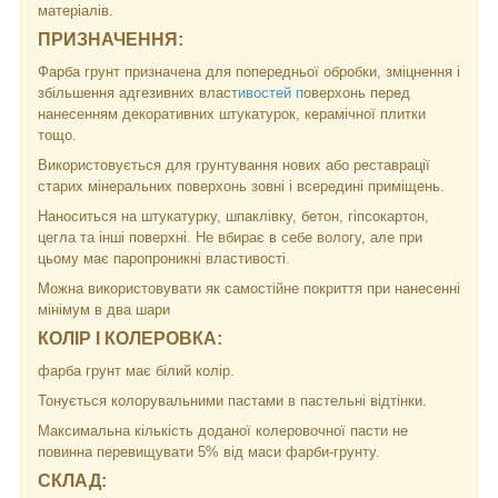
матеріалів.
ПРИЗНАЧЕННЯ:
Фарба грунт призначена для попередньої обробки, зміцнення і
збільшення адгезивних власт
ивостей п
оверхонь перед
нанесенням декоративних штукатурок, керамічної плитки
тощо.
Використовується для грунтування нових або реставрації
старих мінеральних поверхонь зовні і всередині приміщень.
Наноситься на штукатурку, шпаклівку, бетон, гіпсокартон,
цегла та інші поверхні. Не вбирає в себе вологу, але при
цьому має паропроникні властивості.
Можна використовувати як самостійне покриття при нанесенні
мінімум в два шари
КОЛІР І КОЛЕРОВКА:
фарба грунт має білий колір.
Тонується колорувальними пастами в пастельні відтінки.
Максимальна кількість доданої колеровочної пасти не
повинна перевищувати 5% від маси фарби-грунту.
СКЛАД: