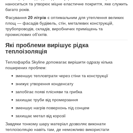
наноситься та утворює міцне еластичне покриття, яке служить
багато років.
Фасування
20 літрів
є оптимальним для утеплення великих
площ — фасадів будівель, стін, металевих конструкцій,
трубопроводів, складів, виробничих приміщень та
промислових об'єктів.
Які проблеми вирішує рідка
теплоізоляція
Теплофарба Skyline допомагає вирішити одразу кілька
поширених проблем:
зменшує тепловтрати через стіни та конструкції
знижує утворення конденсату
запобігає появі плісняви та грибка
захищає труби від промерзання
зменшує нагрів поверхонь під сонцем
захищає метал від корозії
Завдяки тонкому шару матеріал дозволяє виконати
теплоізоляцію навіть там, де неможливо використати