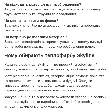
Чи підходить матеріал для труб опалення?
Так, теплофарба часто використовується для теплоізоляції
труб, металевих конструкцій та обладнання.
Чи можна наносити на фасад?
Так, покриття стійке до атмосферних впливів та перепадів
температур.
Чи потрібно розбавляти матеріал?
Зазвичай теплофарба використовується у готовому вигляді.
За потреби допускається невелике розбавлення водою.
Чому обирають теплофарбу Skyline
Рідка теплоізоляція Skyline — це простий та ефективний
спосіб утеплити різні поверхні без складних будівельних робіт.
Матеріал легко наноситься, утворює міцне захисне покриття
та допомагає зменшити тепловтрати будівлі. Завдяки
універсальності теплофарба підходить для ремонту,
будівництва та професійного використання.
Фасування
20 літрів
дозволяє виконувати утеплення великих
площ фасадів, стін та виробничих об'єктів без необхідності
купувати декілька менших упаковок.