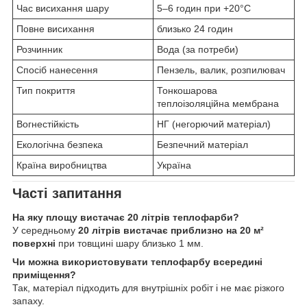
Час висихання шару
5–6 годин при +20°C
Повне висихання
близько 24 годин
Розчинник
Вода (за потреби)
Спосіб нанесення
Пензель, валик, розпилювач
Тип покриття
Тонкошарова
теплоізоляційна мембрана
Вогнестійкість
НГ (негорючий матеріал)
Екологічна безпека
Безпечний матеріал
Країна виробництва
Україна
Часті запитання
На яку площу вистачає 20 літрів теплофарби?
У середньому
20 літрів вистачає приблизно на 20 м²
поверхні
при товщині шару близько 1 мм.
Чи можна використовувати теплофарбу всередині
приміщення?
Так, матеріал підходить для внутрішніх робіт і не має різкого
запаху.