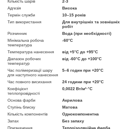
Кількість шарів
2-3
Адгезія
Висока
Термін служби
10–15 років
Тип використання
Для внутрішніх та зовнішніх
робіт
Розчинник
Вода (при необхідності)
Мінімальна робоча
-60°C
температура
Температура нанесення
від +5°C до +95°C
Діапазон робочих
від -60°C до +100°C
температур
Час полімеризації шару
5–6 годин при +20°C
для наступного нанесення
Час повного висихання
24 години при +20°C
Коефіцієнт
0,0022 Вт/м²·°C
теплопровідності
Основа фарби
Акрилова
Ступінь блиску
Матова
Кількість компонентів
Однокомпонентна
Запах
Без запаху
Призначення
Теплоізоляційна фарба