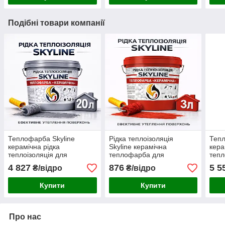
Подібні товари компанії
Теплофарба Skyline
Рідка теплоізоляція
Тепл
керамічна рідка
Skyline керамічна
кера
теплоізоляція для
теплофарба для
тепл
утеплення стін, фасадів та
утеплення стін, фасадів,
утеп
4 827
876
5 5
₴/відро
₴/відро
великих приміщень Сіра
покрівлі та трубопроводів
вели
20 л
Червона 3 л
20 л
Купити
Купити
Про нас