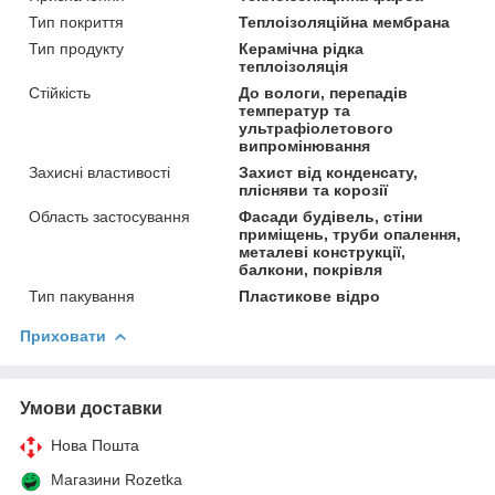
Тип покриття
Теплоізоляційна мембрана
Тип продукту
Керамічна рідка
теплоізоляція
Стійкість
До вологи, перепадів
температур та
ультрафіолетового
випромінювання
Захисні властивості
Захист від конденсату,
плісняви та корозії
Область застосування
Фасади будівель, стіни
приміщень, труби опалення,
металеві конструкції,
балкони, покрівля
Тип пакування
Пластикове відро
Приховати
Умови доставки
Нова Пошта
Магазини Rozetka