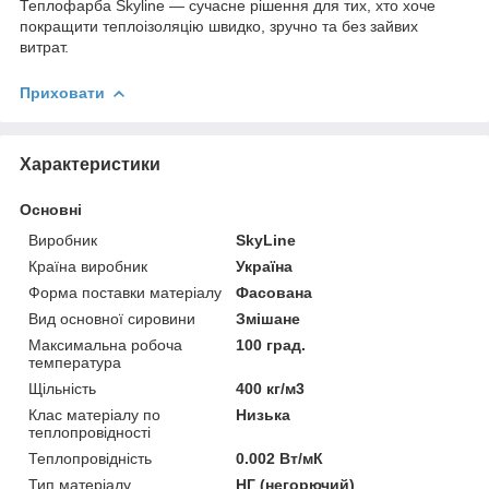
Теплофарба Skyline — сучасне рішення для тих, хто хоче
покращити теплоізоляцію швидко, зручно та без зайвих
витрат.
Приховати
Характеристики
Основні
Виробник
SkyLine
Країна виробник
Україна
Форма поставки матеріалу
Фасована
Вид основної сировини
Змішане
Максимальна робоча
100 град.
температура
Щільність
400 кг/м3
Клас матеріалу по
Низька
теплопровідності
Теплопровідність
0.002 Вт/мК
Тип матеріалу
НГ (негорючий)