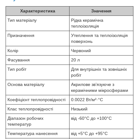
Характеристика
Значення
Тип матеріалу
Рідка керамічна
теплоізоляція
Призначення
Утеплення та теплоізоляція
поверхонь
Колір
Червоний
Фасування
20 л
Тип робіт
Для внутрішніх та зовнішніх
робіт
Основа матеріалу
Акрилове зв’язуюче з
керамічними мікросферами
Коефіцієнт теплопровідності
0.0022 Вт/м²·°C
Клас теплопровідності
Низький
Діапазон робочих
від -60°C до +100°C
температур
Температура нанесення
від +5°C до +95°C