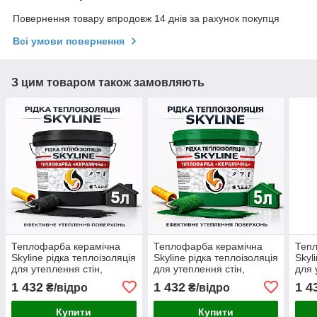
Повернення товару впродовж 14 днів за рахунок покупця
Всі умови повернення
З цим товаром також замовляють
Теплофарба керамічна
Теплофарба керамічна
Теп
Skyline рідка теплоізоляція
Skyline рідка теплоізоляція
Skyl
для утеплення стін,
для утеплення стін,
для 
фасадів, покрівлі та
фасадів, покрівлі та
фаса
1 432
1 432
1 4
₴/відро
₴/відро
трубопроводів Чорна 5 л
трубопроводів Зелена 5 л
труб
Купити
Купити