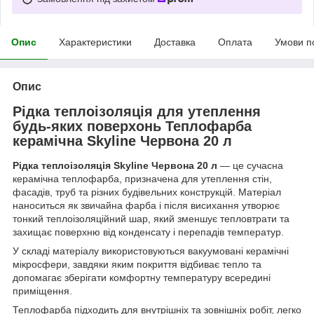
Опис
Характеристики
Доставка
Оплата
Умови п
Опис
Рідка теплоізоляція для утеплення
будь-яких поверхонь Теплофарба
керамічна Skyline Червона 20 л
Рідка теплоізоляція Skyline Червона 20 л
— це сучасна
керамічна теплофарба, призначена для утеплення стін,
фасадів, труб та різних будівельних конструкцій. Матеріал
наноситься як звичайна фарба і після висихання утворює
тонкий теплоізоляційний шар, який зменшує тепловтрати та
захищає поверхню від конденсату і перепадів температур.
У складі матеріалу використовуються вакуумовані керамічні
мікросфери, завдяки яким покриття відбиває тепло та
допомагає зберігати комфортну температуру всередині
приміщення.
Теплофарба підходить для внутрішніх та зовнішніх робіт, легко