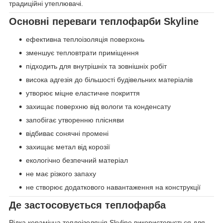
традиційні утеплювачі.
Основні переваги теплофарби Skyline
ефективна теплоізоляція поверхонь
зменшує тепловтрати приміщення
підходить для внутрішніх та зовнішніх робіт
висока адгезія до більшості будівельних матеріалів
утворює міцне еластичне покриття
захищає поверхню від вологи та конденсату
запобігає утворенню плісняви
відбиває сонячні промені
захищає метал від корозії
екологічно безпечний матеріал
не має різкого запаху
не створює додаткового навантаження на конструкції
Де застосовується теплофарба
Рідка керамічна теплоізоляція Skyline використовується для