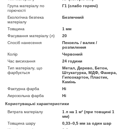
Група матеріалу по
Г1 (слабо горючі)
горючості
Екологічна безпека
Безпечний
матеріалу
Товщина
1 мм
Фасування матеріалу (л)
20
Спосіб нанесення
Пензель / валик /
розпилення
Колір
Червоний
Час висихання
24 години
Тип матеріалу, що
Метал, Дерево, Бетон,
фарбується
Штукатурка, МДФ, Фанера,
Гипсокартон, Пластик,
Камінь
Фактурна фарба
Ні
Аерозольна фарба
Ні
Користувацькі характеристики
Витрата матеріалу
1 л на 1 м² (при товщині 1
мм)
Товщина шару
0,33–0,5 мм за один шар