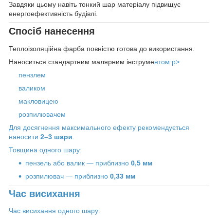
Завдяки цьому навіть тонкий шар матеріалу підвищує
енергоефективність будівлі.
Спосіб нанесення
Теплоізоляційна фарба повністю готова до використання.
Наноситься стандартним малярним інструме
нтом:p>
пензлем
валиком
макловицею
розпилювачем
Для досягнення максимального ефекту рекомендується
наносити
2–3 шари
.
Товщина одного шару:
пензель або валик — приблизно
0,5 мм
розпилювач — приблизно
0,33 мм
Час висихання
Час висихання одного шару: