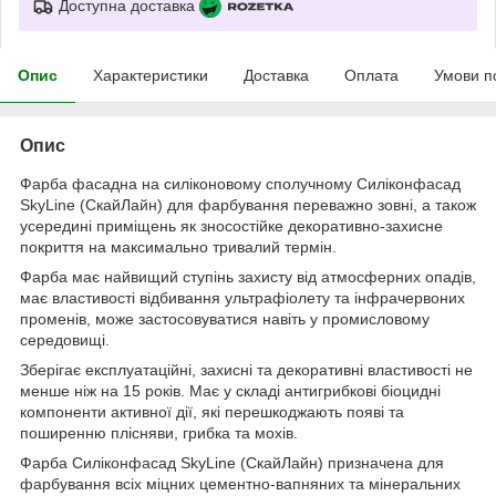
Доступна доставка
Опис
Характеристики
Доставка
Оплата
Умови п
Опис
Фарба фасадна на силіконовому сполучному Силіконфасад
SkyLine (СкайЛайн) для фарбування переважно зовні, а також
усередині приміщень як зносостійке декоративно-захисне
покриття на максимально тривалий термін.
Фарба має найвищий ступінь захисту від атмосферних опадів,
має властивості відбивання ультрафіолету та інфрачервоних
променів, може застосовуватися навіть у промисловому
середовищі.
Зберігає експлуатаційні, захисні та декоративні властивості не
менше ніж на 15 років. Має у складі антигрибкові біоцидні
компоненти активної дії, які перешкоджають появі та
поширенню плісняви, грибка та мохів.
Фарба Силіконфасад SkyLine (СкайЛайн) призначена для
фарбування всіх міцних цементно-вапняних та мінеральних