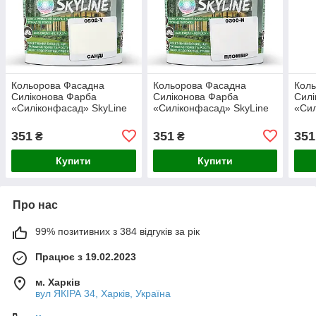
Кольорова Фасадна
Кольорова Фасадна
Кол
Силіконова Фарба
Силіконова Фарба
Силі
«Силіконфасад» SkyLine
«Силіконфасад» SkyLine
«Сил
0502-Y Санді 1л
0300-N Пломбір 1л
2010
351
351
351
₴
₴
Купити
Купити
Про нас
99% позитивних з 384 відгуків за рік
Працює з 19.02.2023
м. Харків
вул ЯКІРА 34, Харків, Україна