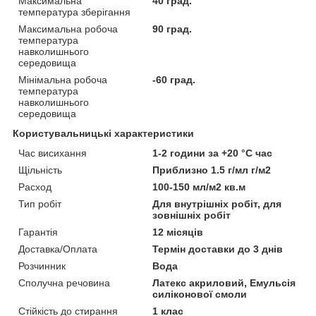
Максимальна
40 град.
температура зберігання
Максимальна робоча
90 град.
температура
навколишнього
середовища
Мінімальна робоча
-60 град.
температура
навколишнього
середовища
Користувальницькі характеристики
Час висихання
1-2 години за +20 °C час
Щільність
Приблизно 1.5 г/мл г/м2
Расход
100-150 мл/м2 кв.м
Тип робіт
Для внутрішніх робіт, для
зовнішніх робіт
Гарантія
12 місяців
Доставка/Оплата
Термін доставки до 3 днів
Розчинник
Вода
Сполучна речовина
Латекс акриловий, Емульсія
силіконової смоли
Стійкість до стирання
1 клас