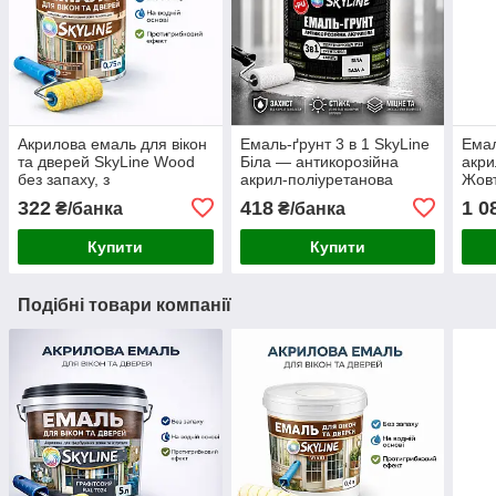
Акрилова емаль для вікон
Емаль-ґрунт 3 в 1 SkyLine
Емал
та дверей SkyLine Wood
Біла — антикорозійна
акри
без запаху, з
акрил-поліуретанова
Жовт
протигрибковим ефектом,
фарба по металу та іржі
знос
322
418
1 0
₴/банка
₴/банка
біла, 0.75 л
без запаху 0.9 кг
без 
дере
Купити
Купити
Подібні товари компанії