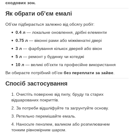
сходових зон.
Як обрати обʼєм емалі
Обʼєм підбирається залежно від обсягу робіт:
0.4 л
— локальне оновлення, дрібні елементи
0.75 л
— віконні рами або міжкімнатні двері
3 л
— фарбування кількох дверей або вікон
5 л
— ремонт у будинку чи котеджі
10 л
— великі обʼєкти та професійне використання
Ви обираєте потрібний обʼєм
без переплати за зайве
.
Спосіб застосування
Очистіть поверхню від пилу, бруду та старих
відшарованих покриттів.
За потреби відшліфуйте та загрунтуйте основу.
Ретельно перемішайте емаль.
Наносьте пензлем, валиком або розпилювачем
тонким рівномірним шаром.