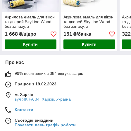
Акрилова емаль для вікон
Акрилова емаль для вікон
Акри
та дверей SkyLine Wood
та дверей SkyLine Wood
та д
без запаху, з
без запаху, з
без 
протигрибковим ефектом,
протигрибковим ефектом,
прот
1 668
151
322
₴/відро
₴/банка
графітова, 5 л
біла, 0.4 л
біла
Купити
Купити
Про нас
99% позитивних з 384 відгуків за рік
Працює з 19.02.2023
м. Харків
вул ЯКІРА 34, Харків, Україна
Контакти
Сьогодні вихідний
Показати весь графік роботи