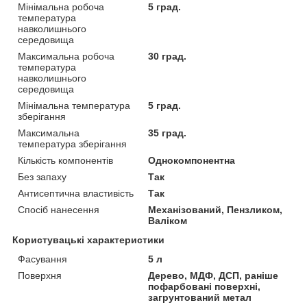
Мінімальна робоча
5 град.
температура
навколишнього
середовища
Максимальна робоча
30 град.
температура
навколишнього
середовища
Мінімальна температура
5 град.
зберігання
Максимальна
35 град.
температура зберігання
Кількість компонентів
Однокомпонентна
Без запаху
Так
Антисептична властивість
Так
Спосіб нанесення
Механізований, Пензликом,
Валіком
Користувацькі характеристики
Фасування
5 л
Поверхня
Дерево, МДФ, ДСП, раніше
пофарбовані поверхні,
загрунтований метал