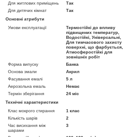
Для житлових приміщень
Так
Для дитячих кімнат
Так
Основні атрибути
Умови експлуатації
Термостійкі до впливу
підвищених температур,
Водостійкі, Універсальні,
Для тимчасового захисту
поверхні, що фарбується,
Атмосферостійкі для
зовнішніх робіт
Форма випуску
Банка
Основа эмали
Акрил
Фасування емалі
5 л
Аерозольна емаль
Немає
Термін зберігання
24 міс
Технічні характеристики
Клас мокрого стирання
1 клас
Кількість шарів
2
Час висихання між
3
шарами