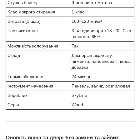
Ступінь блиску
Шовковисто-матова
Клас мокрого стирання
1 клас
Витрата (1 шар)
100–120 мл/м²
Час висихання
3–4 години при +18–20 °C та
вологості 65%
Можливість колорування
Так
Склад
Дисперсія акрилату,
пігменти, наповнювачі, вода,
добавки
Термін зберігання
24 місяці
Інструмент нанесення
Пензель, валик, розпилювач
Виробник
SkyLine
Серія
Wood
Оновіть вікна та двері
без заміни та зайвих