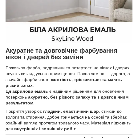
Акуратне та довговічне фарбування
вікон і дверей без заміни
Пожовкла фарба, подряпини та потертості на вікнах і дверях
псують вигляд усього приміщення. Повна заміна — дорого, а
звичайні фарби часто
жовтіють, тріскаються та мають
різкий запах
.
Ця акрилова емаль
є надійним рішенням для оновлення
поверхонь
акуратно, без різкого запаху та з довговічним
результатом
.
Покриття утворює
гладкий, еластичний шар
, стійкий до
вологи та стирання, добре тримається на основі та зберігає
охайний вигляд протягом тривалого часу. Матеріал підходить
для
внутрішніх і зовнішніх робіт
.