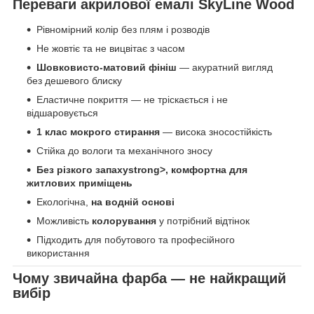
Переваги акрилової емалі SkyLine Wood
Рівномірний колір без плям і розводів
Не жовтіє та не вицвітає з часом
Шовковисто-матовий фініш
— акуратний вигляд
без дешевого блиску
Еластичне покриття — не тріскається і не
відшаровується
1 клас мокрого стирання
— висока зносостійкість
Стійка до вологи та механічного зносу
Без різкого запахуstrong>, комфортна для
житлових приміщень
Екологічна,
на водній основі
Можливість
колорування
у потрібний відтінок
Підходить для побутового та професійного
використання
Чому звичайна фарба — не найкращий
вибір