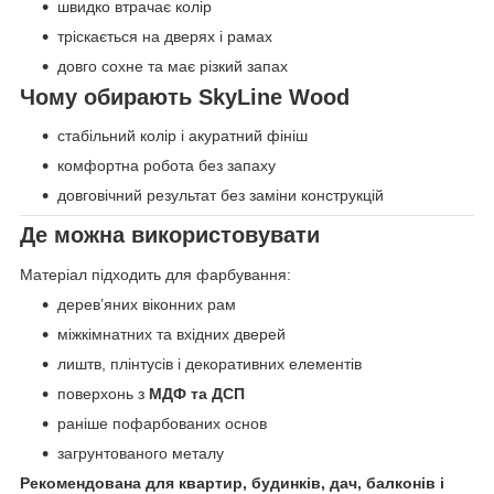
швидко втрачає колір
тріскається на дверях і рамах
довго сохне та має різкий запах
Чому обирають SkyLine Wood
стабільний колір і акуратний фініш
комфортна робота без запаху
довговічний результат без заміни конструкцій
Де можна використовувати
Матеріал підходить для фарбування:
деревʼяних віконних рам
міжкімнатних та вхідних дверей
лиштв, плінтусів і декоративних елементів
поверхонь з
МДФ та ДСП
раніше пофарбованих основ
загрунтованого металу
Рекомендована для квартир, будинків, дач, балконів і