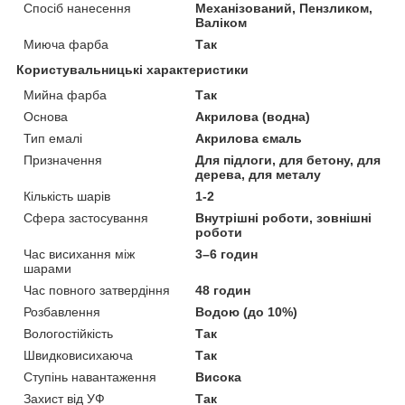
Спосіб нанесення
Механізований, Пензликом,
Валіком
Миюча фарба
Так
Користувальницькі характеристики
Мийна фарба
Так
Основа
Акрилова (водна)
Тип емалі
Акрилова ємаль
Призначення
Для підлоги, для бетону, для
дерева, для металу
Кількість шарів
1-2
Сфера застосування
Внутрішні роботи, зовнішні
роботи
Час висихання між
3–6 годин
шарами
Час повного затвердіння
48 годин
Розбавлення
Водою (до 10%)
Вологостійкість
Так
Швидковисихаюча
Так
Ступінь навантаження
Висока
Захист від УФ
Так