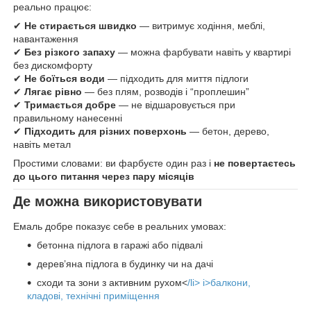
реально працює:
✔
Не стирається швидко
— витримує ходіння, меблі,
навантаження
✔
Без різкого запаху
— можна фарбувати навіть у квартирі
без дискомфорту
✔
Не боїться води
— підходить для миття підлоги
✔
Лягає рівно
— без плям, розводів і “проплешин”
✔
Тримається добре
— не відшаровується при
правильному нанесенні
✔
Підходить для різних поверхонь
— бетон, дерево,
навіть метал
Простими словами: ви фарбуєте один раз і
не повертаєтесь
до цього питання через пару місяців
Де можна використовувати
Емаль добре показує себе в реальних умовах:
бетонна підлога в гаражі або підвалі
дерев’яна підлога в будинку чи на дачі
сходи та зони з активним рухом<
/li> i>балкони,
кладові, технічні приміщення