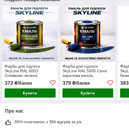
Фарба для підлоги
Фарба для підлоги
Фарб
SkyLine RAL 6003
SkyLine RAL 5005 Синя
SkyL
Оливково-зелена
акрилова емаль,
беже
акрилова емаль
зносостійка, вологостійка,
знос
372
379
383
₴/банка
₴/банка
зносостійка вологостійка
без запаху, для бетону та
без 
без запаху для дерева та
дерева 0.75 л
дере
Купити
Купити
бетону 0.75 л
Про нас
99% позитивних з 384 відгуків за рік