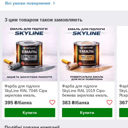
Всі умови повернення
З цим товаром також замовляють
Фарба для підлоги
Фарба для підлоги
Фарб
SkyLine RAL 7046 Сіра
SkyLine RAL 1019 Сіро-
SkyL
акрилова емаль,
бежева акрилова емаль,
Яскр
зносостійка, вологостійка,
зносостійка, вологостійка,
акри
395
383
367
₴/банка
₴/банка
без запаху, для бетону та
без запаху, для бетону та
знос
дерева 0.75 л
дерева 0.75 л
для 
Купити
Купити
л
Подібні товари компанії