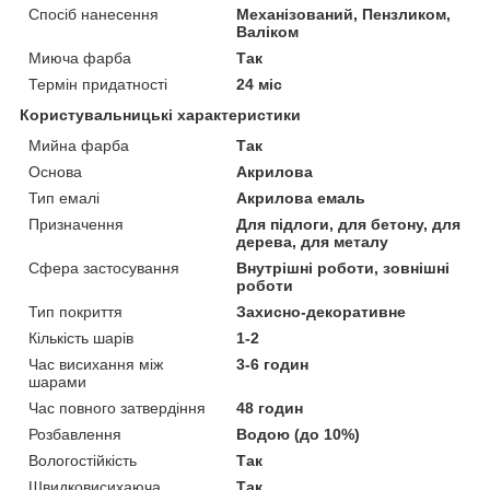
Спосіб нанесення
Механізований, Пензликом,
Валіком
Миюча фарба
Так
Термін придатності
24 міс
Користувальницькі характеристики
Мийна фарба
Так
Основа
Акрилова
Тип емалі
Акрилова емаль
Призначення
Для підлоги, для бетону, для
дерева, для металу
Сфера застосування
Внутрішні роботи, зовнішні
роботи
Тип покриття
Захисно-декоративне
Кількість шарів
1-2
Час висихання між
3-6 годин
шарами
Час повного затвердіння
48 годин
Розбавлення
Водою (до 10%)
Вологостійкість
Так
Швидковисихаюча
Так