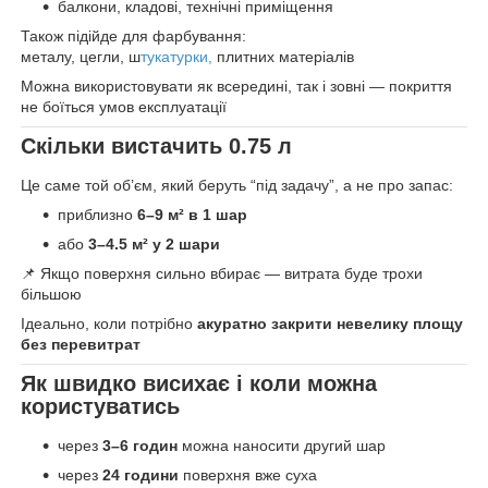
балкони, кладові, технічні приміщення
Також підійде для фарбування:
металу, цегли, ш
тукатурки,
плитних матеріалів
Можна використовувати як всередині, так і зовні — покриття
не боїться умов експлуатації
Скільки вистачить 0.75 л
Це саме той об’єм, який беруть “під задачу”, а не про запас:
приблизно
6–9 м² в 1 шар
або
3–4.5 м² у 2 шари
📌 Якщо поверхня сильно вбирає — витрата буде трохи
більшою
Ідеально, коли потрібно
акуратно закрити невелику площу
без перевитрат
Як швидко висихає і коли можна
користуватись
через
3–6 годин
можна наносити другий шар
через
24 години
поверхня вже суха