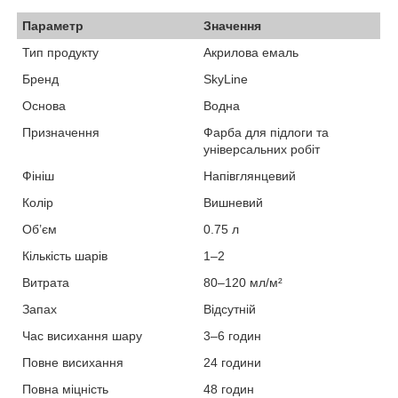
Параметр
Значення
Тип продукту
Акрилова емаль
Бренд
SkyLine
Основа
Водна
Призначення
Фарба для підлоги та
універсальних робіт
Фініш
Напівглянцевий
Колір
Вишневий
Об’єм
0.75 л
Кількість шарів
1–2
Витрата
80–120 мл/м²
Запах
Відсутній
Час висихання шару
3–6 годин
Повне висихання
24 години
Повна міцність
48 годин