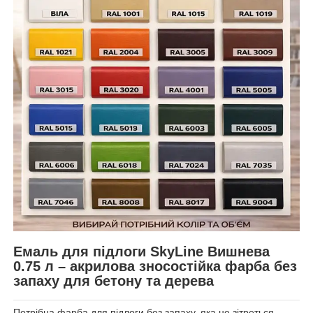
Емаль для підлоги SkyLine Вишнева
0.75 л – акрилова зносостійка фарба без
запаху для бетону та дерева
Потрібна фарба для підлоги без запаху, яка не зітреться