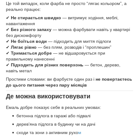
Це той випадок, коли фарба не просто “лягає кольором”, а
реально працює:
✔
Не стирається швидко
— витримує ходіння, меблі,
навантаження
✔
Без різкого запаху
— можна фарбувати навіть у квартирі
без дискомфорту
✔
Не боїться води
— підходить для миття підлоги
✔
Лягає рівно
— без плям, розводів і “проплешин”
✔
Тримається добре
— не відшаровується при
правильному нанесенні
✔
Підходить для різних поверхонь
— бетон, дерево,
навіть метал
Простими словами: ви фарбуєте один раз і
не повертаєтесь
до цього питання через пару місяців
Де можна використовувати
Емаль добре показує себе в реальних умовах:
бетонна підлога в гаражі або підвалі
дерев’яна підлога в будинку чи на дачі
сходи та зони з активним рухо
м