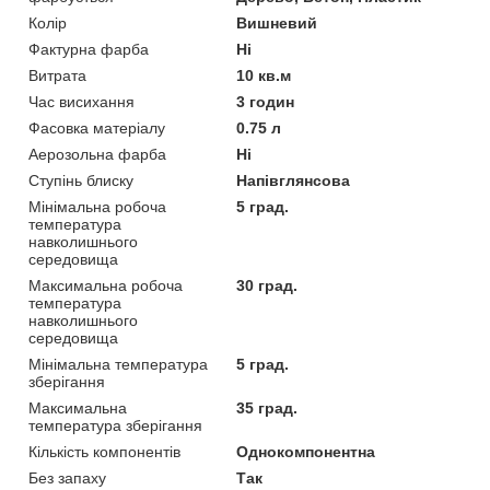
Колір
Вишневий
Фактурна фарба
Ні
Витрата
10 кв.м
Час висихання
3 годин
Фасовка матеріалу
0.75 л
Аерозольна фарба
Ні
Ступінь блиску
Напівглянсова
Мінімальна робоча
5 град.
температура
навколишнього
середовища
Максимальна робоча
30 град.
температура
навколишнього
середовища
Мінімальна температура
5 град.
зберігання
Максимальна
35 град.
температура зберігання
Кількість компонентів
Однокомпонентна
Без запаху
Так