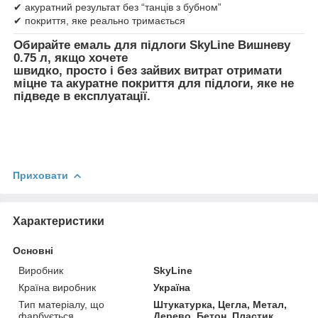
✔ акуратний результат без “танців з бубном”
✔ покриття, яке реально тримається
Обирайте
емаль для підлоги SkyLine Вишневу
0.75 л
, якщо хочете
швидко, просто і без зайвих витрат отримати
міцне та акуратне покриття для підлоги, яке не
підведе в експлуатації.
Приховати
Характеристики
Основні
Виробник
SkyLine
Країна виробник
Україна
Тип матеріалу, що
Штукатурка, Цегла, Метал,
фарбується
Дерево, Бетон, Пластик