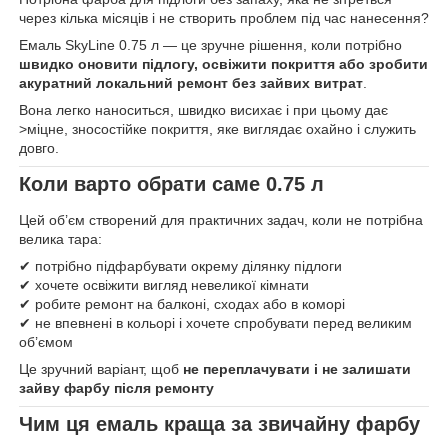
через кілька місяців і не створить проблем під час нанесення?
Емаль SkyLine 0.75 л — це зручне рішення, коли потрібно
швидко оновити підлогу, освіжити покриття або зробити
акуратний локальний ремонт без зайвих витрат
.
Вона легко наноситься, швидко висихає і при цьому дає
>міцне, зносостійке покриття, яке виглядає охайно і служить
довго.
Коли варто обрати саме 0.75 л
Цей об’єм створений для практичних задач, коли не потрібна
велика тара:
✔ потрібно підфарбувати окрему ділянку підлоги
✔ хочете освіжити вигляд невеликої кімнати
✔ робите ремонт на балконі, сходах або в коморі
✔ не впевнені в кольорі і хочете спробувати перед великим
об’ємом
Це зручний варіант, щоб
не переплачувати і не залишати
зайву фарбу після ремонту
Чим ця емаль краща за звичайну фарбу