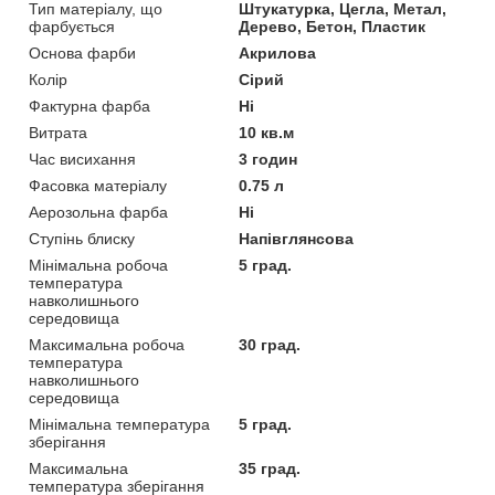
Тип матеріалу, що
Штукатурка, Цегла, Метал,
фарбується
Дерево, Бетон, Пластик
Основа фарби
Акрилова
Колір
Сірий
Фактурна фарба
Ні
Витрата
10 кв.м
Час висихання
3 годин
Фасовка матеріалу
0.75 л
Аерозольна фарба
Ні
Ступінь блиску
Напівглянсова
Мінімальна робоча
5 град.
температура
навколишнього
середовища
Максимальна робоча
30 град.
температура
навколишнього
середовища
Мінімальна температура
5 град.
зберігання
Максимальна
35 град.
температура зберігання