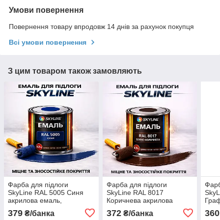
Умови повернення
Повернення товару впродовж 14 днів за рахунок покупця
Всі умови повернення
З цим товаром також замовляють
Фарба для підлоги
Фарба для підлоги
Фарб
SkyLine RAL 5005 Синя
SkyLine RAL 8017
SkyL
акрилова емаль,
Коричнева акрилова
Граф
зносостійка, вологостійка,
емаль, зносостійка,
емал
379
372
360
₴/банка
₴/банка
без запаху, для бетону та
вологостійка, без запаху,
воло