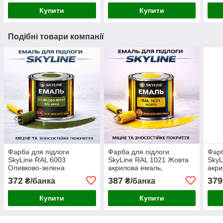
дерева 0.75 л
для бетону та дерева 0.75
для 
Купити
Купити
л
л
Подібні товари компанії
Фарба для підлоги
Фарба для підлоги
Фарб
SkyLine RAL 6003
SkyLine RAL 1021 Жовта
SkyL
Оливково-зелена
акрилова емаль,
акри
акрилова емаль
зносостійка, вологостійка,
знос
372
387
379
₴/банка
₴/банка
зносостійка вологостійка
без запаху, для бетону та
без 
без запаху для дерева та
дерева 0.75 л
дере
Купити
Купити
бетону 0.75 л