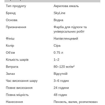
Тип продукту
Акрилова емаль
Бренд
SkyLine
Основа
Водна
Призначення
Фарба для підлоги та
універсальних робіт
Фініш
Напівглянцевий
Колір
Сіра
Об’єм
0.75 л
Кількість шарів
1–2
Витрата
80–120 мл/м²
Запах
Відсутній
Час висихання шару
3–6 годин
Повне висихання
24 години
Повна міцність
48 годин
Нанесення
Пензель, валик, розпилювач