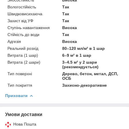
Вологостійкість
Так
Швидковисихаюча
Так
Захист від УФ
Так
Ступінь навантаження
Висока
Стійкість до води
Так
Адгезія
Висока
Реальний розхід
80–120 мл/м² в 1 шар
Витрата (1 шар)
6–9 м² в 1 шар
Витрата (2 шари)
3–4.5 м² у 2 шари
(рекомендується)
Тип поверхні
Дерево, бетон, метал, ДСП,
ОСБ
Тип покриття
Захисно-декоративне
Приховати
Умови доставки
Нова Пошта