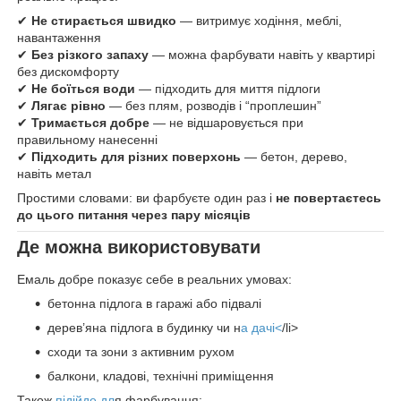
✔
Не стирається швидко
— витримує ходіння, меблі,
навантаження
✔
Без різкого запаху
— можна фарбувати навіть у квартирі
без дискомфорту
✔
Не боїться води
— підходить для миття підлоги
✔
Лягає рівно
— без плям, розводів і “проплешин”
✔
Тримається добре
— не відшаровується при
правильному нанесенні
✔
Підходить для різних поверхонь
— бетон, дерево,
навіть метал
Простими словами: ви фарбуєте один раз і
не повертаєтесь
до цього питання через пару місяців
Де можна використовувати
Емаль добре показує себе в реальних умовах:
бетонна підлога в гаражі або підвалі
дерев’яна підлога в будинку чи н
а дачі<
/li>
сходи та зони з активним рухом
балкони, кладові, технічні приміщення
Також
підійде дл
я фарбування: