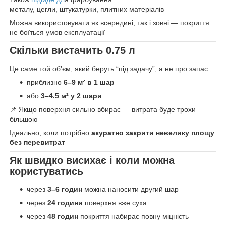
металу, цегли, штукатурки, плитних матеріалів
Можна використовувати як всередині, так і зовні — покриття
не боїться умов експлуатації
Скільки вистачить 0.75 л
Це саме той об’єм, який беруть “під задачу”, а не про запас:
приблизно
6–9 м² в 1 шар
або
3–4.5 м² у 2 шари
📌 Якщо поверхня сильно вбирає — витрата буде трохи
більшою
Ідеально, коли потрібно
акуратно закрити невелику площу
без перевитрат
Як швидко висихає і коли можна
користуватись
через
3–6 годин
можна наносити другий шар
через
24 години
поверхня вже суха
через
48 годин
покриття набирає повну міцність