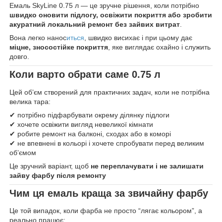
Емаль SkyLine 0.75 л — це зручне рішення, коли потрібно
швидко оновити підлогу, освіжити покриття або зробити
акуратний локальний ремонт без зайвих витрат
.
Вона легко нанос
иться
, швидко висихає і при цьому дає
міцне, зносостійке покриття
, яке виглядає охайно і служить
довго.
Коли варто обрати саме 0.75 л
Цей об’єм створений для практичних задач, коли не потрібна
велика тара:
✔ потрібно підфарбувати окрему ділянку підлоги
✔ хочете освіжити вигляд невеликої кімнати
✔ робите ремонт на балконі, сходах або в коморі
✔ не впевнені в кольорі і хочете спробувати перед великим
об’ємом
Це зручний варіант, щоб
не переплачувати і не залишати
зайву фарбу після ремонту
Чим ця емаль краща за звичайну фарбу
Це той випадок, коли фарба не просто “лягає кольором”, а
реально працює: