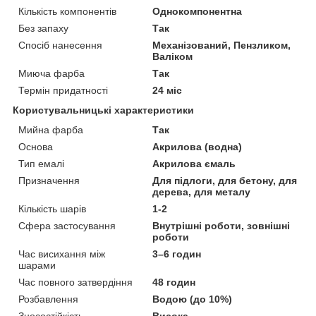
Кількість компонентів
Однокомпонентна
Без запаху
Так
Спосіб нанесення
Механізований, Пензликом,
Валіком
Миюча фарба
Так
Термін придатності
24 міс
Користувальницькі характеристики
Мийна фарба
Так
Основа
Акрилова (водна)
Тип емалі
Акрилова ємаль
Призначення
Для підлоги, для бетону, для
дерева, для металу
Кількість шарів
1-2
Сфера застосування
Внутрішні роботи, зовнішні
роботи
Час висихання між
3–6 годин
шарами
Час повного затвердіння
48 годин
Розбавлення
Водою (до 10%)
Зносостійкість
Висока