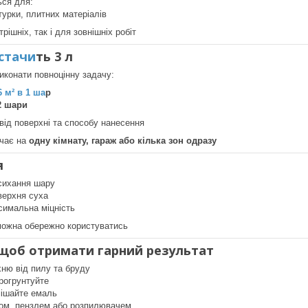
ься для:
турки, плитних матеріалів
рішніх, так і для зовнішніх робіт
стачи
ть 3 л
иконати повноцінну задачу:
6 м² в 1 ша
р
 2 шари
від поверхні та способу нанесення
ачає на
одну кімнату, гараж або кілька зон одразу
я
сихання шару
верхня суха
симальна міцність
можна обережно користуватись
 щоб отримати гарний результат
хню від пилу та бруду
рогрунтуйте
ішайте емаль
ом, пензлем або розпилювачем