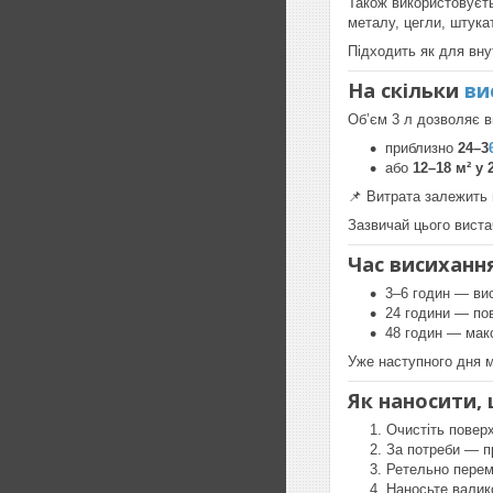
Також використовуєт
металу, цегли, штука
Підходить як для внут
На скільки
ви
Об’єм 3 л дозволяє в
приблизно
24–3
або
12–18 м² у
📌 Витрата залежить 
Зазвичай цього вист
Час висиханн
3–6 годин — ви
24 години — по
48 годин — мак
Уже наступного дня 
Як наносити,
Очистіть повер
За потреби — п
Ретельно перем
Наносьте валик