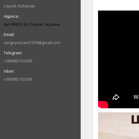
Сергій Лобанов
вул ЯКІРА 34, Харків, Україна
sergeywizard1976@gmail.com
+380982155390
+380982155390