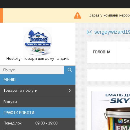
Зараз у компанії нероб
sergeywizard1
ГОЛОВНА
Hostorg - товари для дому та дачі.
Товари та послуги
Відгуки
ГРАФІК РОБОТИ
Понеділок
09:00
19:00