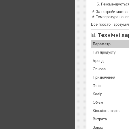
Рекомендуєтьс
📌 За потреби можна
📌 Температура нане
Все просто і зрозумі
📊
Технічні х
Параметр
Тип продукту
Бренд
Основа
Призначення
Фініш
Колір
Об’єм
Кількість шарів
Витрата
Запах