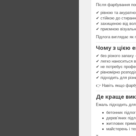
Після фарбування по
✔ рівною та акуратн
✔ стійкою до стиранн
✔ захищеною від вол
✔ приємною візуально
Підлога виглядає як 
Чому з цією 
✔ без різкого запаху
✔ легко наноситься 
✔ не потребує профе
✔ рівномірно розподі
✔ підходить для різн
👉 Навіть якщо фарб
Де краще ви
Емаль підходить для
бетонних підлог
дерев’яних підл
житлових прим
майстерень і те