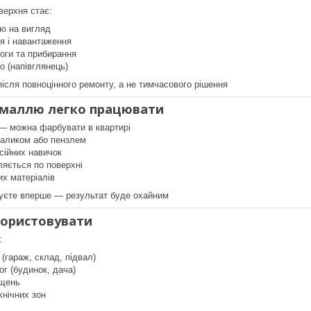
верхня стає:
ою на вигляд
я і навантаження
оги та прибирання
 (напівглянець)
після повноцінного ремонту, а не тимчасового рішення
емаллю легко працювати
 — можна фарбувати в квартирі
валиком або пензлем
сійних навичок
ляється по поверхні
их матеріалів
уєте вперше — результат буде охайним
користовувати
:
 (гараж, склад, підвал)
ог (будинок, дача)
іщень
хнічних зон