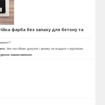
тійка фарба без запаху для бетону та
 ремонт?
вго
, без постійних докупок і ризику не вгадати з відтінком.
о
денне навантаження
.