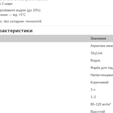
я 2 шари
 розбавити водою (до 10%)
сення — від +5°C
ло, без складних технологій
арактеристики
Значення
Акрилова ема
SkyLine
Водна
Фарба для під
Напівглянцеви
Коричневий
3 л
1–2
80–120 мл/м²
Відсутній