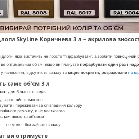
логи SkyLine Коричнева 3 л – акрилова зносос
ідлоги, якої вистачить не просто “підфарбувати”, а зробити повноцінний
 це оптимальний об’єм, якщо ви плануєте
пофарбувати один раз і надо
у нанесення, відсутність запаху та
міцне покриття, розраховане
на щ
ь саме об’єм 3 л
мат для більшості задач:
, гараж або кілька зон
вувати і переживати за співпадіння кольору
оцінного ремонту, а не часткового
с між ціною та об’ємом
 — не мало і без зайвого запасу
ат ви отримуєте