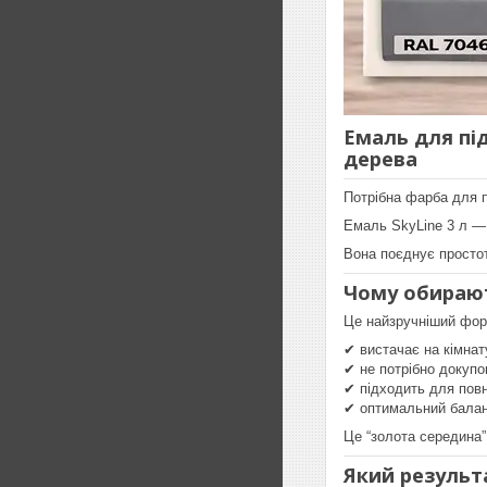
Емаль для під
дерева
Потрібна фарба для п
Емаль SkyLine 3 л —
Вона поєднує простот
Чому обирают
Це найзручніший фор
✔ вистачає на кімнату
✔ не потрібно докупо
✔ підходить для повн
✔ оптимальний балан
Це “золота середина”
Який результ