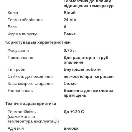
Термостійкі до впливу
підвищених температур
Колір
Білий
Термін зберігання
24 міс
База
А
Форма випуску
Банка
Користувацькі характеристики
Фасування
0.75 л
Призначення
Для радіаторів і труб
опалення
Тип робіт
Внутрішні роботи
Стійкість до пожовтіння
не жовтіє при нагріванні
Клас мокрого стирання
1 клас
Екологічність
Безпечна для житлових
приміщень
Технічні характеристики
Термостійкість
До +120 С
(максимальна
температура експлуатаціі)
Адгезиія
висока