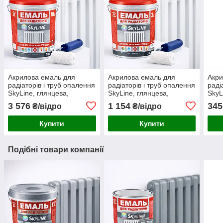
Акрилова емаль для
Акрилова емаль для
Акри
радіаторів і труб опалення
радіаторів і труб опалення
раді
SkyLine, глянцева,
SkyLine, глянцева,
SkyL
термостійка, без запаху,
термостійка, без запаху,
терм
3 576
1 154
345
₴/відро
₴/відро
біла, 10 л
біла, 3 мл
граф
Купити
Купити
Подібні товари компанії