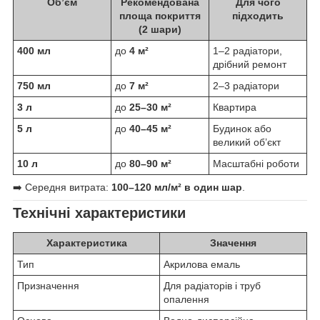
Об’єм
Рекомендована
Для чого
площа покриття
підходить
(2 шари)
400 мл
до
4 м²
1–2 радіатори,
дрібний ремонт
750 мл
до
7 м²
2–3 радіатори
3 л
до
25–30 м²
Квартира
5 л
до
40–45 м²
Будинок або
великий об’єкт
10 л
до
80–90 м²
Масштабні роботи
➡️ Середня витрата:
100–120 мл/м² в один шар
.
Технічні характеристики
Характеристика
Значення
Тип
Акрилова емаль
Призначення
Для радіаторів і труб
опалення