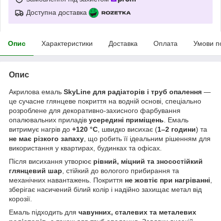
Доступна доставка
Опис
Характеристики
Доставка
Оплата
Умови п
Опис
Акрилова емаль
SkyLine для радіаторів і труб опалення
—
це сучасне глянцеве покриття на водній основі, спеціально
розроблене для декоративно-захисного фарбування
опалювальних приладів
усередині приміщень
. Емаль
витримує нагрів до
+120 °C
, швидко висихає (
1–2 години
) та
не має різкого запаху
, що робить її ідеальним рішенням для
використання у квартирах, будинках та офісах.
Після висихання утворює
рівний, міцний та зносостійкий
глянцевий шар
, стійкий до вологого прибирання та
механічних навантажень. Покриття
не жовтіє при нагріванні
,
зберігає насичений білий колір і надійно захищає метал від
корозії.
Емаль підходить для
чавунних, сталевих та металевих