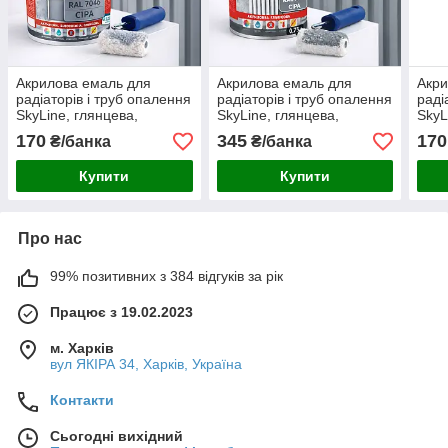
Акрилова емаль для
Акрилова емаль для
Акри
радіаторів і труб опалення
радіаторів і труб опалення
раді
SkyLine, глянцева,
SkyLine, глянцева,
SkyL
термостійка, без запаху,
термостійка, без запаху,
терм
170
345
170
₴/банка
₴/банка
сіра, 400 мл
сіра, 750 мл
граф
Купити
Купити
Про нас
99% позитивних з 384 відгуків за рік
Працює з 19.02.2023
м. Харків
вул ЯКІРА 34, Харків, Україна
Контакти
Сьогодні вихідний