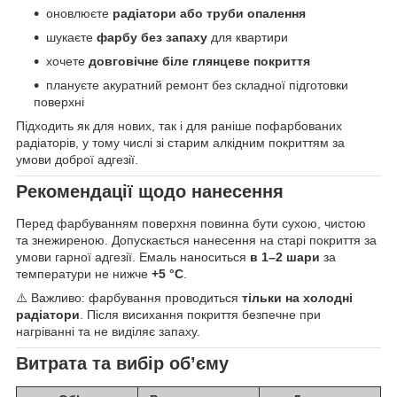
оновлюєте
радіатори або труби опалення
шукаєте
фарбу без запаху
для квартири
хочете
довговічне біле глянцеве покриття
плануєте акуратний ремонт без складної підготовки
поверхні
Підходить як для нових, так і для раніше пофарбованих
радіаторів, у тому числі зі старим алкідним покриттям за
умови доброї адгезії.
Рекомендації щодо нанесення
Перед фарбуванням поверхня повинна бути сухою, чистою
та знежиреною. Допускається нанесення на старі покриття за
умови гарної адгезії. Емаль наноситься
в 1–2 шари
за
температури не нижче
+5 °C
.
⚠️ Важливо: фарбування проводиться
тільки на холодні
радіатори
. Після висихання покриття безпечне при
нагріванні та не виділяє запаху.
Витрата та вибір об’єму