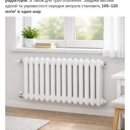
радіаторів
, а також для труб опалення. Завдяки високій
адгезії та укривистості середня витрата становить
100–120
мл/м² в один шар
.