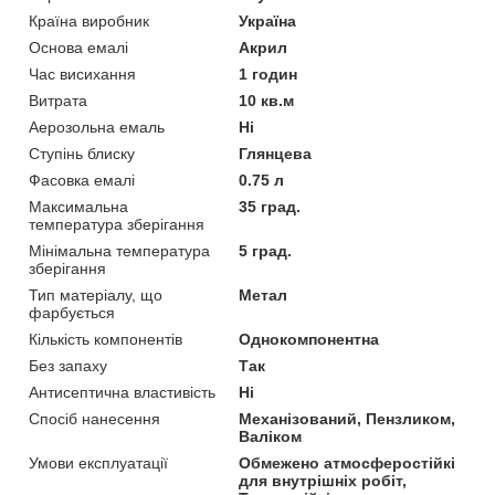
Країна виробник
Україна
Основа емалі
Акрил
Час висихання
1 годин
Витрата
10 кв.м
Аерозольна емаль
Ні
Ступінь блиску
Глянцева
Фасовка емалі
0.75 л
Максимальна
35 град.
температура зберігання
Мінімальна температура
5 град.
зберігання
Тип матеріалу, що
Метал
фарбується
Кількість компонентів
Однокомпонентна
Без запаху
Так
Антисептична властивість
Ні
Спосіб нанесення
Механізований, Пензликом,
Валіком
Умови експлуатації
Обмежено атмосферостійкі
для внутрішніх робіт,