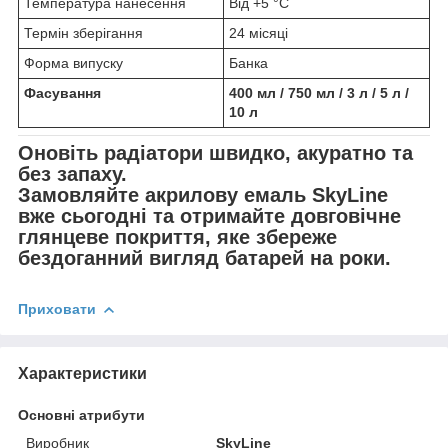
Температура нанесення
Від +5 °C
Термін зберігання
24 місяці
Форма випуску
Банка
Фасування
400 мл / 750 мл / 3 л / 5 л /
10 л
Оновіть радіатори швидко, акуратно та
без запаху.
Замовляйте акрилову емаль SkyLine
вже сьогодні та отримайте довговічне
глянцеве покриття, яке збереже
бездоганний вигляд батарей на роки.
Приховати
Характеристики
Основні атрибути
Виробник
SkyLine