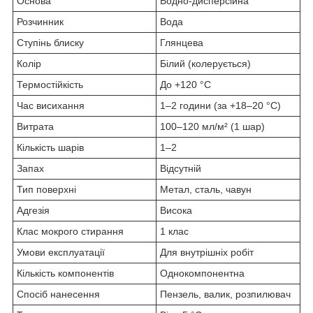
Основа
Водно-дисперсійна
Розчинник
Вода
Ступінь блиску
Глянцева
Колір
Білий (колерується)
Термостійкість
До +120 °C
Час висихання
1–2 години (за +18–20 °C)
Витрата
100–120 мл/м² (1 шар)
Кількість шарів
1–2
Запах
Відсутній
Тип поверхні
Метал, сталь, чавун
Адгезія
Висока
Клас мокрого стирання
1 клас
Умови експлуатації
Для внутрішніх робіт
Кількість компонентів
Однокомпонентна
Спосіб нанесення
Пензель, валик, розпилювач