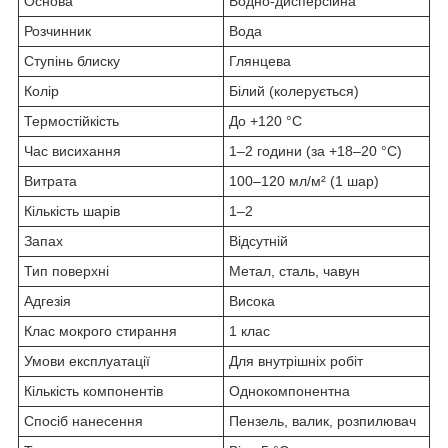
Основа
Водно-дисперсійна
Розчинник
Вода
Ступінь блиску
Глянцева
Колір
Білий (колерується)
Термостійкість
До +120 °C
Час висихання
1–2 години (за +18–20 °C)
Витрата
100–120 мл/м² (1 шар)
Кількість шарів
1–2
Запах
Відсутній
Тип поверхні
Метал, сталь, чавун
Адгезія
Висока
Клас мокрого стирання
1 клас
Умови експлуатації
Для внутрішніх робіт
Кількість компонентів
Однокомпонентна
Спосіб нанесення
Пензель, валик, розпилювач