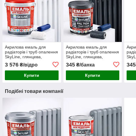
Акрилова емаль для
Акрилова емаль для
Акри
радіаторів і труб опалення
радіаторів і труб опалення
раді
SkyLine, глянцева,
SkyLine, глянцева,
SkyL
термостійка, без запаху,
термостійка, без запаху,
терм
3 576
345
345
₴/відро
₴/банка
біла, 10 л
графітова, 750 мл
чорн
Купити
Купити
Подібні товари компанії