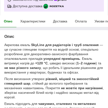
Доступна доставка
Опис
Характеристики
Доставка
Оплата
Умови п
Опис
Акрилова емаль
SkyLine для радіаторів і труб опалення
—
це сучасне глянцеве покриття на водній основі, спеціально
розроблене для декоративно-захисного фарбування
опалювальних приладів
усередині приміщень
. Емаль
витримує нагрів до
+120 °C
, швидко висихає (
1–2 години
) та
не має різкого запаху
, що робить її ідеальним рішенням для
використання у квартирах, будинках та офісах.
Після висихання утворює
рівний, міцний та зносостійкий
глянцевий шар
, стійкий до вологого прибирання та
механічних навантажень. Покриття
не жовтіє при нагріванні
,
зберігає насичений білий колір і надійно захищає метал від
корозії.
Емаль підходить для
чавунних, сталевих та металевих