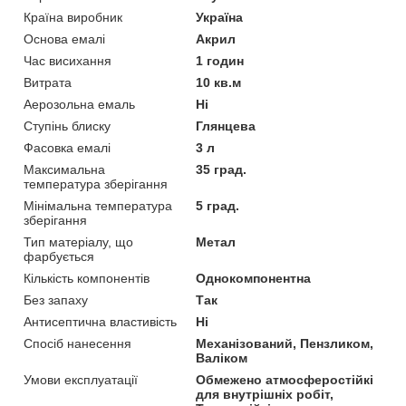
Країна виробник
Україна
Основа емалі
Акрил
Час висихання
1 годин
Витрата
10 кв.м
Аерозольна емаль
Ні
Ступінь блиску
Глянцева
Фасовка емалі
3 л
Максимальна
35 град.
температура зберігання
Мінімальна температура
5 град.
зберігання
Тип матеріалу, що
Метал
фарбується
Кількість компонентів
Однокомпонентна
Без запаху
Так
Антисептична властивість
Ні
Спосіб нанесення
Механізований, Пензликом,
Валіком
Умови експлуатації
Обмежено атмосферостійкі
для внутрішніх робіт,