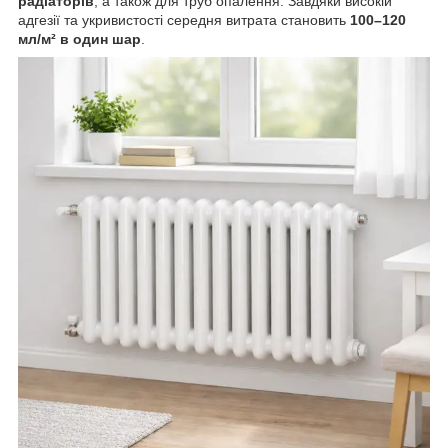
радіаторів
, а також для труб опалення. Завдяки високій
адгезії та укривистості середня витрата становить
100–120
мл/м² в один шар
.