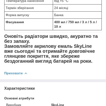
Температура нанесення
Від +5 °C
Термін зберігання
24 місяці
Форма випуску
Банка
Фасування
400 мл / 750 мл / 3 л / 5 л /
10 л
Оновіть радіатори швидко, акуратно та
без запаху.
Замовляйте акрилову емаль SkyLine
вже сьогодні та отримайте довговічне
глянцеве покриття, яке збереже
бездоганний вигляд батарей на роки.
Приховати
Характеристики
Основні атрибути
Виробник
SkyLine