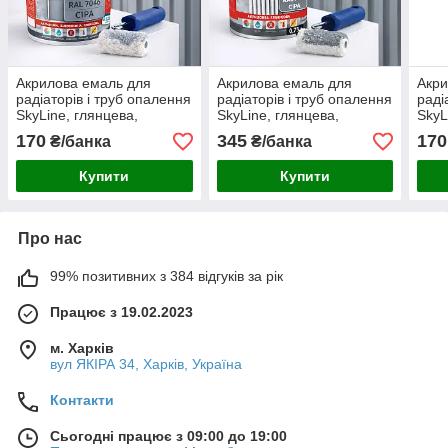
Акрилова емаль для
Акрилова емаль для
Акри
радіаторів і труб опалення
радіаторів і труб опалення
раді
SkyLine, глянцева,
SkyLine, глянцева,
SkyL
термостійка, без запаху,
термостійка, без запаху,
терм
170
345
170
₴/банка
₴/банка
сіра, 400 мл
сіра, 750 мл
граф
Купити
Купити
Про нас
99% позитивних з 384 відгуків за рік
Працює з 19.02.2023
м. Харків
вул ЯКІРА 34, Харків, Україна
Контакти
Сьогодні працює з 09:00 до 19:00