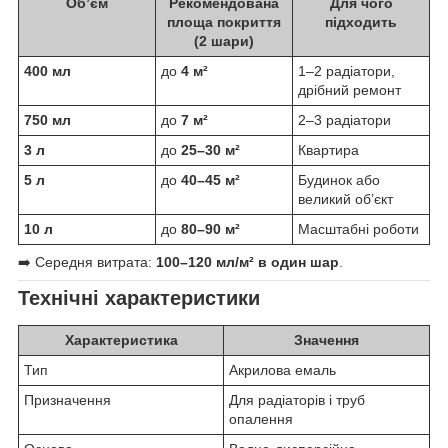
Об’єм
Рекомендована
Для чого
площа покриття
підходить
(2 шари)
400 мл
до
4 м²
1–2 радіатори,
дрібний ремонт
750 мл
до
7 м²
2–3 радіатори
3 л
до
25–30 м²
Квартира
5 л
до
40–45 м²
Будинок або
великий об’єкт
10 л
до
80–90 м²
Масштабні роботи
➡️ Середня витрата:
100–120 мл/м² в один шар
.
Технічні характеристики
Характеристика
Значення
Тип
Акрилова емаль
Призначення
Для радіаторів і труб
опалення