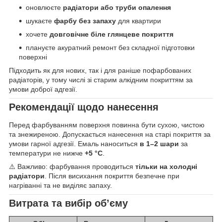
оновлюєте
радіатори або труби опалення
шукаєте
фарбу без запаху
для квартири
хочете
довговічне біле глянцеве покриття
плануєте акуратний ремонт без складної підготовки
поверхні
Підходить як для нових, так і для раніше пофарбованих
радіаторів, у тому числі зі старим алкідним покриттям за
умови доброї адгезії.
Рекомендації щодо нанесення
Перед фарбуванням поверхня повинна бути сухою, чистою
та знежиреною. Допускається нанесення на старі покриття за
умови гарної адгезії. Емаль наноситься
в 1–2 шари
за
температури не нижче
+5 °C
.
⚠️ Важливо: фарбування проводиться
тільки на холодні
радіатори
. Після висихання покриття безпечне при
нагріванні та не виділяє запаху.
Витрата та вибір об’єму