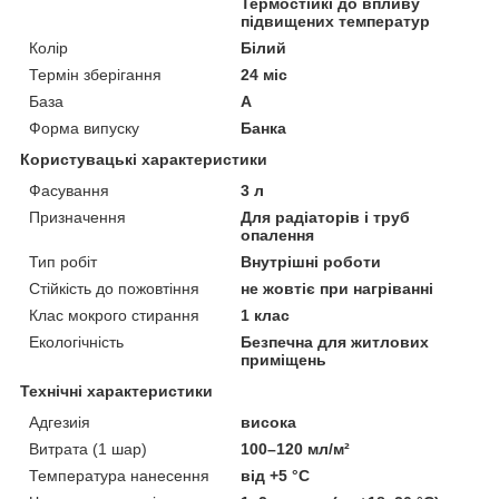
Термостійкі до впливу
підвищених температур
Колір
Білий
Термін зберігання
24 міс
База
А
Форма випуску
Банка
Користувацькі характеристики
Фасування
3 л
Призначення
Для радіаторів і труб
опалення
Тип робіт
Внутрішні роботи
Стійкість до пожовтіння
не жовтіє при нагріванні
Клас мокрого стирання
1 клас
Екологічність
Безпечна для житлових
приміщень
Технічні характеристики
Адгезиія
висока
Витрата (1 шар)
100–120 мл/м²
Температура нанесення
від +5 °C