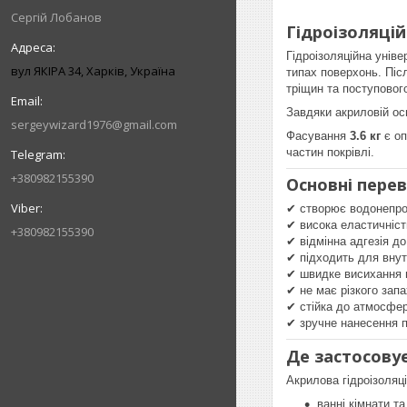
Сергій Лобанов
Гідроізоляцій
Гідроізоляційна унів
вул ЯКІРА 34, Харків, Україна
типах поверхонь. Піс
тріщин та поступовог
Завдяки акриловій ос
sergeywizard1976@gmail.com
Фасування
3.6 кг
є оп
частин покрівлі.
+380982155390
Основні пере
✔ створює водонепро
✔ висока еластичність
+380982155390
✔ відмінна адгезія до
✔ підходить для внутр
✔ швидке висихання
✔ не має різкого зап
✔ стійка до атмосфер
✔ зручне нанесення 
Де застосову
Акрилова гідроізоляц
ванні кімнати т