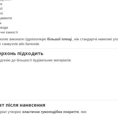
ли
ії
лі
даменти
ь
 води
чні ємності
оляє виконати гідроізоляцію
більшої площі
, ніж стандартні невеликі у
 санвузлів або балконів.
ерхонь підходить
дгезію до більшості будівельних матеріалів:
т після нанесення
еріал утворює
еластичне гумоподібне покриття
, яке: