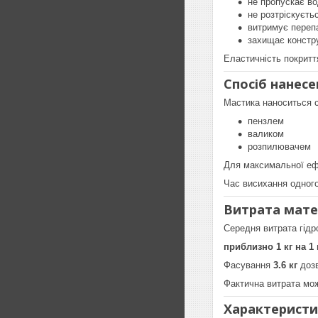
не пропускає в
не розтріскуєть
витримує переп
захищає констр
Еластичність покритт
Спосіб нанесе
Мастика наноситься 
пензлем
валиком
розпилювачем
Для максимальної еф
Час висихання одног
Витрата мате
Середня витрата гідр
приблизно 1 кг на 1 
Фасування
3.6 кг
дозв
Фактична витрата мож
Характеристи