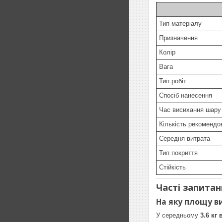
Тип матеріалу
Призначення
Колір
Вага
Тип робіт
Спосіб нанесення
Час висихання шару
Кількість рекомендо
Середня витрата
Тип покриття
Стійкість
Часті запитан
На яку площу ви
У середньому
3.6 кг