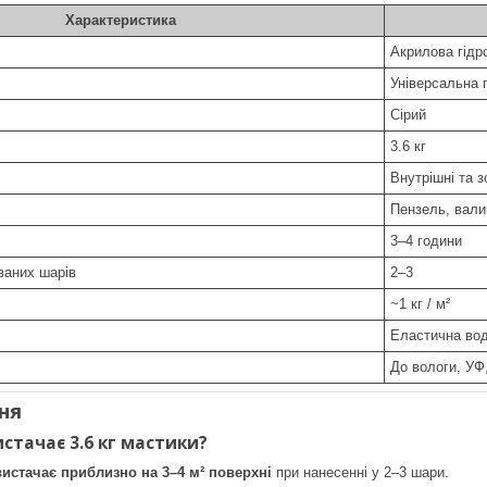
Характеристика
Акрилова гідр
Універсальна г
Сірий
3.6 кг
Внутрішні та з
Пензель, вали
3–4 години
ваних шарів
2–3
~1 кг / м²
Еластична во
До вологи, УФ
ня
стачає 3.6 кг мастики?
 вистачає приблизно на 3–4 м² поверхні
при нанесенні у 2–3 шари.