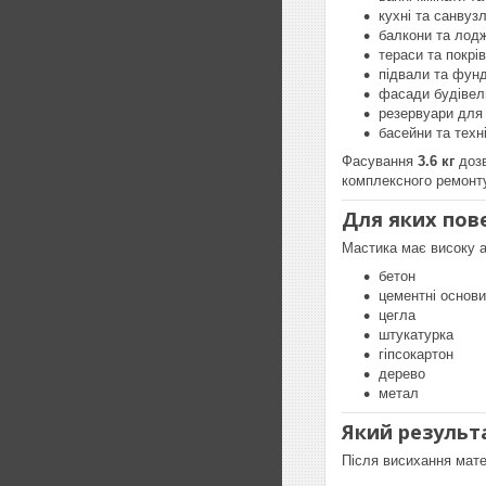
кухні та санвуз
балкони та лодж
тераси та покрів
підвали та фун
фасади будівел
резервуари для
басейни та техні
Фасування
3.6 кг
дозв
комплексного ремонту
Для яких пов
Мастика має високу а
бетон
цементні основи
цегла
штукатурка
гіпсокартон
дерево
метал
Який результа
Після висихання мат