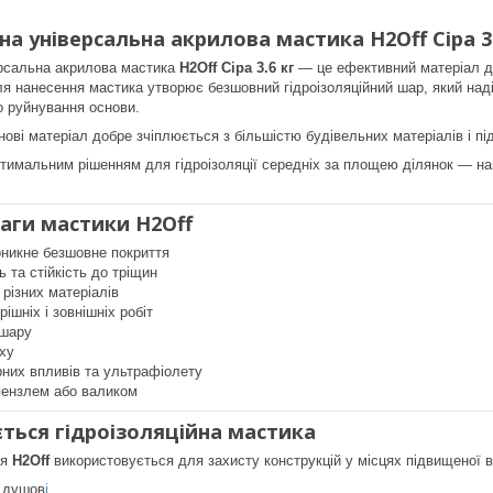
на універсальна акрилова мастика H2Off Сіра 3.
ерсальна акрилова мастика
H2Off Сіра 3.6 кг
— це ефективний матеріал дл
ля нанесення мастика утворює безшовний гідроізоляційний шар, який наді
о руйнування основи.
нові матеріал добре зчіплюється з більшістю будівельних матеріалів і пі
тимальним рішенням для гідроізоляції середніх за площею ділянок — на
ваги мастики H2Off
никне безшовне покриття
 та стійкість до тріщин
 різних матеріалів
ішніх і зовнішніх робіт
 шару
аху
них впливів та ультрафіолету
пензлем або валиком
ється гідроізоляційна мастика
ія
H2Off
використовується для захисту конструкцій у місцях підвищеної в
а душов
і