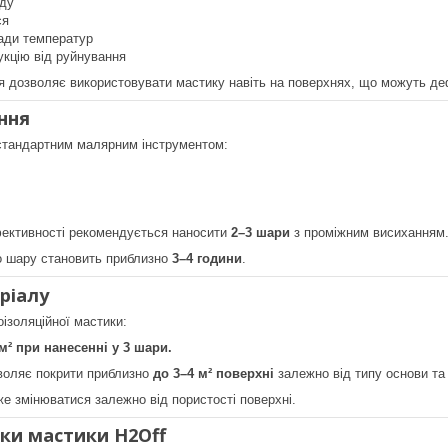
оду
ся
ади температур
укцію від руйнування
я дозволяє використовувати мастику навіть на поверхнях, що можуть д
ння
стандартним малярним інструментом:
ективності рекомендується наносити
2–3 шари
з проміжним висиханням
о шару становить приблизно
3–4 години
.
ріалу
оізоляційної мастики:
м² при нанесенні у 3 шари.
оляє покрити приблизно
до 3–4 м² поверхні
залежно від типу основи та
е змінюватися залежно від пористості поверхні.
ки мастики H2Off