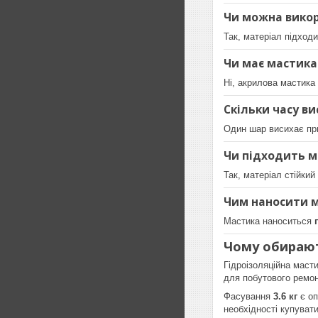
Чи можна викор
Так, матеріал підходи
Чи має мастика
Ні, акрилова мастика
Скільки часу в
Один шар висихає п
Чи підходить м
Так, матеріал стійки
Чим наносити 
Мастика наноситься
Чому обирают
Гідроізоляційна маст
для побутового ремон
Фасування
3.6 кг
є оп
необхідності купувати