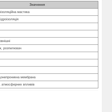
Значення
оізоляційна мастика
ідроізоляція
овнішні
к, розпилювач
донепроникна мембрана
, атмосферних впливів