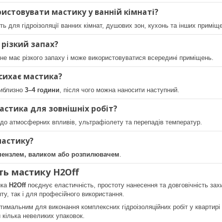
истовувати мастику у ванній кімнаті?
ть для гідроізоляції ванних кімнат, душових зон, кухонь та інших примі
 різкий запах?
 не має різкого запаху і може використовуватися всередині приміщень.
исихає мастика?
риблизно
3–4 години
, після чого можна наносити наступний.
астика для зовнішніх робіт?
й до атмосферних впливів, ультрафіолету та перепадів температур.
мастику?
пензлем, валиком або розпилювачем
.
ь мастику H2Off
ика
H2Off
поєднує еластичність, простоту нанесення та довговічність зах
ту, так і для професійного використання.
тимальним для виконання комплексних гідроізоляційних робіт у квартирі
 кілька невеликих упаковок.