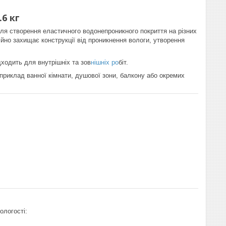
6 кг
я створення еластичного водонепроникного покриття на різних
йно захищає конструкції від проникнення вологи, утворення
дходить для внутрішніх та зов
нішніх ро
біт.
приклад ванної кімнати, душової зони, балкону або окремих
ологості: