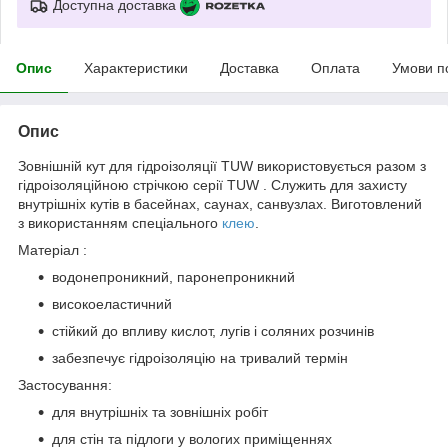
Доступна доставка
Опис
Характеристики
Доставка
Оплата
Умови п
Опис
Зовнішній кут для гідроізоляції TUW використовується разом з
гідроізоляційною стрічкою серії TUW . Служить для захисту
внутрішніх кутів в басейнах, саунах, санвузлах. Виготовлений
з використанням спеціального
клею
.
Матеріал :
водонепроникний, паронепроникний
високоеластичний
стійкий до впливу кислот, лугів і соляних розчинів
забезпечує гідроізоляцію на тривалий термін
Застосування:
для внутрішніх та зовнішніх робіт
для стін та підлоги у вологих приміщеннях