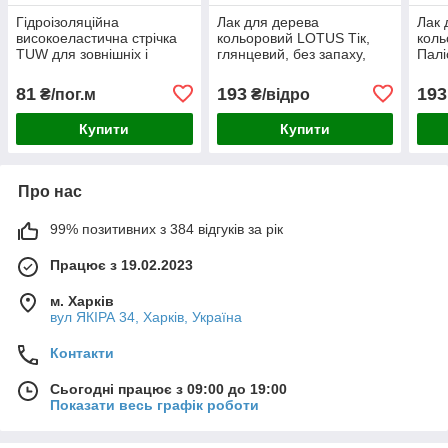
Гідроізоляційна
Лак для дерева
Лак 
високоеластична стрічка
кольоровий LOTUS Тік,
кол
TUW для зовнішніх і
глянцевий, без запаху,
Палі
внутрішніх робіт 1 м
зносостійкий, для
запа
(Польща)
внутрішніх та зовнішніх
внут
81
193
193
₴/пог.м
₴/відро
робіт, 1 л
робіт
Купити
Купити
Про нас
99% позитивних з 384 відгуків за рік
Працює з 19.02.2023
м. Харків
вул ЯКІРА 34, Харків, Україна
Контакти
Сьогодні працює з 09:00 до 19:00
Показати весь графік роботи