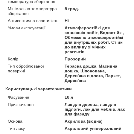
температура зберігання
Мінімальна температура
5 град.
зберігання
Антисептична властивість
Ні
Умови експлуатації
Атмосферостійкі для
зовнішніх робіт, Водостійкі,
Обмежено атмосферостійкі
для внутрішніх робіт, Стійкі
до впливу хімічних
реагентів
Колір
Прозорий
Тип оброблюваної
Терасна дошка, Масивна
поверхні
дошка, Шпонована,
Дерев'яна підлога, Паркет,
Дерев'яна
Користувацькі характеристики
Фасування
10 л
Призначення
Лак для дерева, лак для
підлоги, лак для меблів, лак
для фасаду
Основа
Акрилова (водна)
Тип лаку
Акриловий універсальний