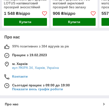
LOTUS напівматовий
матовий акриловий
мато
прозорий зносостійкий
прозорий без запаху
проз
універсальний для підлоги
зносостійкий
знос
1 548
906
557
₴/відро
₴/відро
меблів та фасаду без
універсальний для підлоги
унів
запаху 10 л
меблів та фасаду 5 л
мебл
Купити
Купити
Про нас
99% позитивних з 384 відгуків за рік
Працює з 19.02.2023
м. Харків
вул ЯКІРА 34, Харків, Україна
Контакти
Сьогодні працює з 09:00 до 19:00
Показати весь графік роботи
Про нас