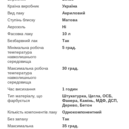
Країна виробник
Україна
Вид лаку
Акриловий
Ступінь блиску
Матова
Аерозоль
Ні
Фасовка лаку
10 л
Безбарвний лак
Так
Мінімальна робоча
5 град.
температура
навколишнього
середовища
Максимальна робоча
30 град.
температура
навколишнього
середовища
Час висихання
1 годин
Тип матеріалу, що
Штукатурка, Цегла, OСБ,
фарбується
Фанера, Камінь, МДФ, ДСП,
Дерево, Бетон
Кількість компонентів лаку
Однокомпонентний
Без запаху
Так
Максимальна
35 град.