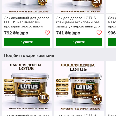
Лак акриловий для дерева
Лак для дерева LOTUS
Лак 
LOTUS напівматовий
глянцевий акриловий без
мато
прозорий зносостійкий
запаху універсальний для
проз
універсальний для підлоги
підлоги меблів та фасаду
знос
792
741
906
₴/відро
₴/відро
меблів та фасаду без
зносостійкий прозорий 5 л
унів
запаху 5 л
мебл
Купити
Купити
Подібні товари компанії
Лак акриловий для дерева
Лак для дерева LOTUS
Лак 