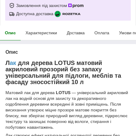
Замовлення під захистом
Доступна доставка
Опис
Характеристики
Доставка
Оплата
Умови п
Опис
Л
ак
для дерева LOTUS матовий
акриловий прозорий без запаху
універсальний для підлоги, меблів та
фасаду зносостійкий 10 л
Матовий лак для дерева
LOTUS
— універсальний акриловий
лак на водній основі для захисту та декоративного
оздоблення деревини всередині й зовні приміщень. Після
висихання утворює міцне прозоре матове покриття без
блиску, яке зберігає природний вигляд деревини, підкреслює
текстуру та захищає поверхню від вологи, стирання і
побутових навантажень.
Лак створює ефект натуральної доглянутої деревини без