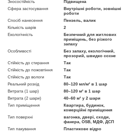
Зносостійкість
Підвищена
Сфера застосування
Внутрішні роботи, зовнішні
роботи
Спосіб нанесення
Пензель, валик
Кількість шарів
2
Екологічність
Безпечний для житлових
приміщень, без різкого
запаху
Особливості
Без запаху, екологічний,
прозорий, швидко сохне
Стійкість до стирання
Так
Стійкість до пожовтіння
Так
Стійкість до вологи
Так
Реальний розхід
80–120 мл/м² в 1 шар
Витрата (1 шар)
80–120 м² в 1 шар
Витрата (2 шари)
40–60 м² у 2 шари
Тип приміщення
Квартира, будинок,
комерційні приміщення
Тип поверхні
вагонка, двері, сходи,
фанера, OSB, МДФ, ДСП
Тип пакування
Пластикове відро