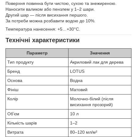
Поверхня повинна бути чистою, сухою та знежиреною.
Наносити валиком або пензлем у 1–2 шари.
Другий шар — після висихання першого.
За потреби можна розбавити водою до 10%.
Температура нанесення: +5…+30°C.
Технічні характеристики
Параметр
Значення
Тип продукту
Акриловий лак для дерева
Бренд
LOTUS
Основа
Водна
Фініш
Матовий
Колір
Молочно-білий (після
висихання прозорий)
Обʼєм
10 л
Кількість шарів
1–2
Витрата
80–120 мл/м²