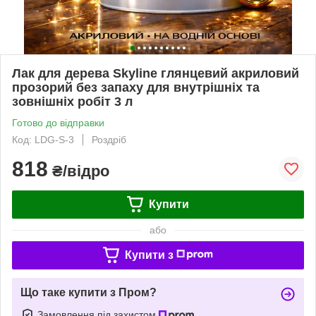
Лак для дерева Skyline глянцевий акриловий
прозорий без запаху для внутрішніх та
зовнішніх робіт 3 л
Готово до відправки
Код: LDG-S-3
Роздріб
818
₴/відро
Купити
або
Купити з
Що таке купити з Пром?
Замовлення під захистом