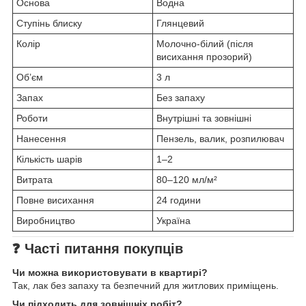
Основа
Водна
Ступінь блиску
Глянцевий
Колір
Молочно-білий (після
висихання прозорий)
Об’єм
3 л
Запах
Без запаху
Роботи
Внутрішні та зовнішні
Нанесення
Пензель, валик, розпилювач
Кількість шарів
1–2
Витрата
80–120 мл/м²
Повне висихання
24 години
Виробництво
Україна
❓
Часті питання покупців
Чи можна використовувати в квартирі?
Так, лак без запаху та безпечний для житлових приміщень.
Чи підходить для зовнішніх робіт?