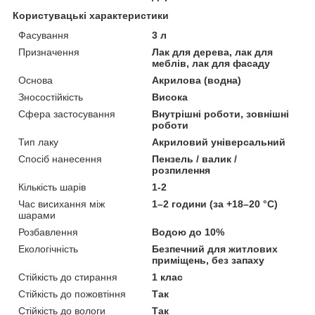
Користувацькі характеристики
Фасування
3 л
Призначення
Лак для дерева, лак для
меблів, лак для фасаду
Основа
Акрилова (водна)
Зносостійкість
Висока
Сфера застосування
Внутрішні роботи, зовнішні
роботи
Тип лаку
Акриловий універсальний
Спосіб нанесення
Пензель / валик /
розпилення
Кількість шарів
1-2
Час висихання між
1–2 години (за +18–20 °C)
шарами
Розбавлення
Водою до 10%
Екологічність
Безпечний для житлових
приміщень, без запаху
Стійкість до стирання
1 клас
Стійкість до пожовтіння
Так
Стійкість до вологи
Так