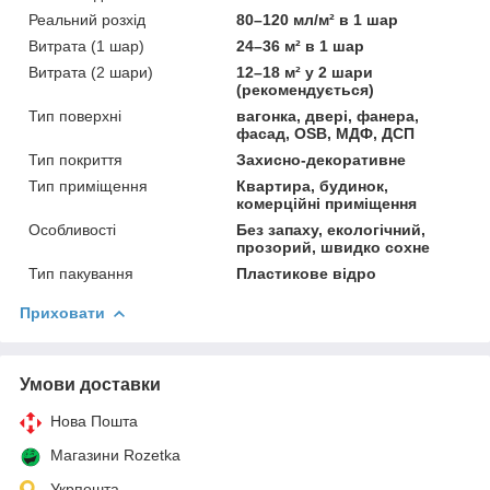
Реальний розхід
80–120 мл/м² в 1 шар
Витрата (1 шар)
24–36 м² в 1 шар
Витрата (2 шари)
12–18 м² у 2 шари
(рекомендується)
Тип поверхні
вагонка, двері, фанера,
фасад, OSB, МДФ, ДСП
Тип покриття
Захисно-декоративне
Тип приміщення
Квартира, будинок,
комерційні приміщення
Особливості
Без запаху, екологічний,
прозорий, швидко сохне
Тип пакування
Пластикове відро
Приховати
Умови доставки
Нова Пошта
Магазини Rozetka
Укрпошта