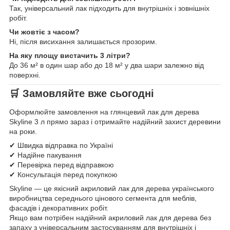
Так, універсальний лак підходить для внутрішніх і зовнішніх
робіт.
Чи жовтіє з часом?
Ні, після висихання залишається прозорим.
На яку площу вистачить 3 літри?
До 36 м² в один шар або до 18 м² у два шари залежно від
поверхні.
🛒
Замовляйте вже сьогодні
Оформлюйте замовлення на глянцевий лак для дерева
Skyline 3 л прямо зараз і отримайте надійний захист деревини
на роки.
✔ Швидка відправка по Україні
✔ Надійне пакування
✔ Перевірка перед відправкою
✔ Консультація перед покупкою
Skyline — це якісний акриловий лак для дерева українського
виробництва середнього цінового сегмента для меблів,
фасадів і декоративних робіт.
Якщо вам потрібен надійний акриловий лак для дерева без
запаху з універсальним застосуванням для внутрішніх і