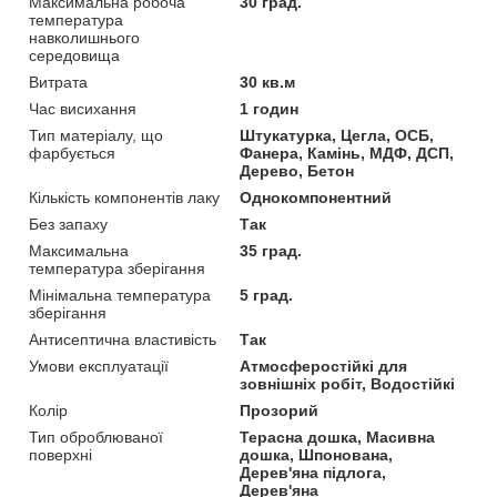
Максимальна робоча
30 град.
температура
навколишнього
середовища
Витрата
30 кв.м
Час висихання
1 годин
Тип матеріалу, що
Штукатурка, Цегла, OСБ,
фарбується
Фанера, Камінь, МДФ, ДСП,
Дерево, Бетон
Кількість компонентів лаку
Однокомпонентний
Без запаху
Так
Максимальна
35 град.
температура зберігання
Мінімальна температура
5 град.
зберігання
Антисептична властивість
Так
Умови експлуатації
Атмосферостійкі для
зовнішніх робіт, Водостійкі
Колір
Прозорий
Тип оброблюваної
Терасна дошка, Масивна
поверхні
дошка, Шпонована,
Дерев'яна підлога,
Дерев'яна