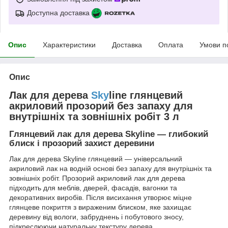
Доступна доставка
Опис
Характеристики
Доставка
Оплата
Умови п
Опис
Лак для дерева
Sky
line глянцевий
акриловий прозорий без запаху для
внутрішніх та зовнішніх робіт 3 л
Глянцевий лак для дерева Skyline — глибокий
блиск і прозорий захист деревини
Лак для дерева Skyline глянцевий — універсальний
акриловий лак на водній основі без запаху для внутрішніх та
зовнішніх робіт. Прозорий акриловий лак для дерева
підходить для меблів, дверей, фасадів, вагонки та
декоративних виробів. Після висихання утворює міцне
глянцеве покриття з вираженим блиском, яке захищає
деревину від вологи, забруднень і побутового зносу,
підкреслюючи натуральну текстуру дерева.