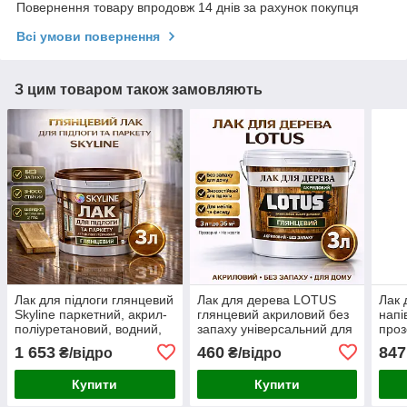
Повернення товару впродовж 14 днів за рахунок покупця
Всі умови повернення
З цим товаром також замовляють
Лак для підлоги глянцевий
Лак для дерева LOTUS
Лак 
Skyline паркетний, акрил-
глянцевий акриловий без
напі
поліуретановий, водний,
запаху універсальний для
проз
зносостійкий, без запаху, 3
підлоги меблів та фасаду
внут
1 653
460
847
₴/відро
₴/відро
л
зносостійкий прозорий 3 л
робі
Купити
Купити