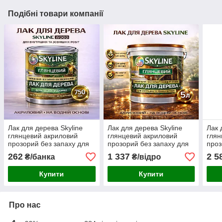
Подібні товари компанії
Лак для дерева Skyline
Лак для дерева Skyline
Лак 
глянцевий акриловий
глянцевий акриловий
глян
прозорий без запаху для
прозорий без запаху для
проз
внутрішніх та зовнішніх
внутрішніх та зовнішніх
внут
262
1 337
2 5
₴/банка
₴/відро
робіт 750 мл
робіт 5 л
робі
Купити
Купити
Про нас