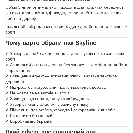
Об’єм 3 літри оптимально підходить для покриття середніх і
великих площ: кімнат, фасадів, терас, меблів і комплексних
робіт по дереву.
Ідеальний вибір для квартири, будинку, майстерні та зовнішніх
робіт.
Чому варто обрати лак Skyline
✔ Універсальний лак для дерева для внутрішніх та зовнішніх
робіт
✔ Акриловий лак для дерева без запаху — комфортна робота
в приміщенні
✔ Глянцевий ефект — яскравий блиск і виразна текстура
деревини
✔ Підкреслює натуральний колір і малюнок дерева
✔ Не жовтіє та не мутніє з часом
✔ Захищає від вологи, пилу та забруднень
✔ Утворює міцну еластичну захисну плівку
✔ Підходить для меблів, фасадів і декоративних виробів
✔ Екологічно безпечний
✔ Виробництво Україна
Який ефект дає глянцевий лак