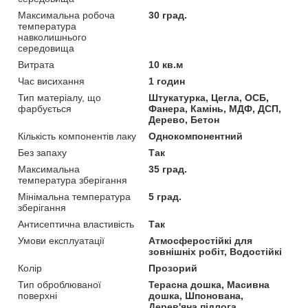
Максимальна робоча
30 град.
температура
навколишнього
середовища
Витрата
10 кв.м
Час висихання
1 годин
Тип матеріалу, що
Штукатурка, Цегла, OСБ,
фарбується
Фанера, Камінь, МДФ, ДСП,
Дерево, Бетон
Кількість компонентів лаку
Однокомпонентний
Без запаху
Так
Максимальна
35 град.
температура зберігання
Мінімальна температура
5 град.
зберігання
Антисептична властивість
Так
Умови експлуатації
Атмосферостійкі для
зовнішніх робіт, Водостійкі
Колір
Прозорий
Тип оброблюваної
Терасна дошка, Масивна
поверхні
дошка, Шпонована,
Дерев'яна підлога,