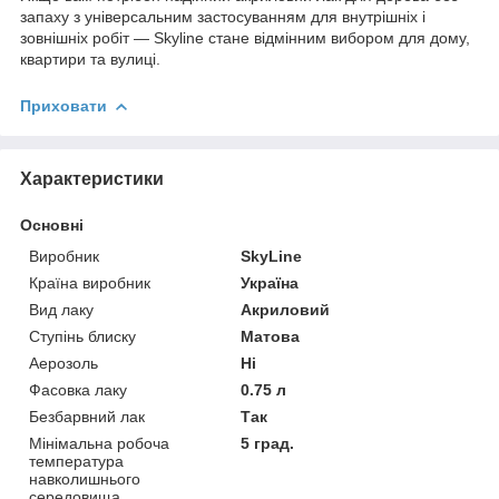
запаху з універсальним застосуванням для внутрішніх і
зовнішніх робіт — Skyline стане відмінним вибором для дому,
квартири та вулиці.
Приховати
Характеристики
Основні
Виробник
SkyLine
Країна виробник
Україна
Вид лаку
Акриловий
Ступінь блиску
Матова
Аерозоль
Ні
Фасовка лаку
0.75 л
Безбарвний лак
Так
Мінімальна робоча
5 град.
температура
навколишнього
середовища