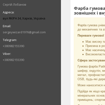
Сергій Лобанов
Фарба гумова
зовнішніх і вн
вул ЯКІРА 34, Харків, Україна
Фарба гумова унів
до механічних та 
sergeywizard1976@gmail.com
Переваги гумової
Має високу п
+380982155390
Приємна в роб
Має насичену
Високоеласти
+380982155390
Сфера застосуван
Гумова фарба Рабб
шифер, ондулін, ме
метал, профнастил,
OSB, будь-які дере
Може наноситися н
Підійде як ніщо кр
мінеральних основ,
приміщень; спортив