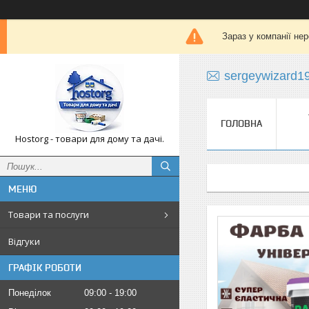
Зараз у компанії не
sergeywizard1
ГОЛОВНА
Hostorg - товари для дому та дачі.
Товари та послуги
Відгуки
ГРАФІК РОБОТИ
Понеділок
09:00
19:00