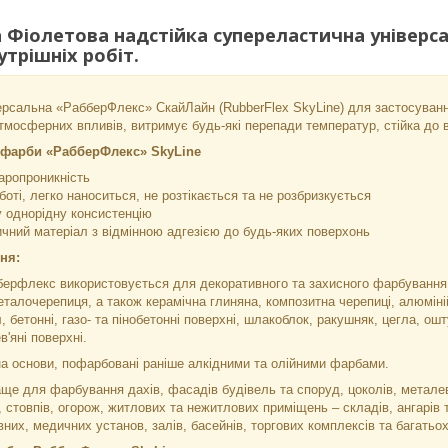
 Фіолетова надстійка супереластична універс
утрішніх робіт.
ерсальна «РабберФлекс» СкайЛайн (RubberFlex SkyLine) для застосування
атмосферних впливів, витримує будь-які перепади температур, стійка до
 фарби «РабберФлекс» SkyLine
аропроникність
оті, легко наноситься, не розтікається та не розбризкується
 однорідну консистенцію
чний матеріал з відмінною адгезією до будь-яких поверхонь
ня:
ерфлекс використовується для декоративного та захисного фарбування бу
талочерепиця, а також керамічна глиняна, композитна черепиці, алюміні
 бетонні, газо- та пінобетонні поверхні, шлакоблок, ракушняк, цегла, о
в'яні поверхні.
а основи, пофарбовані раніше алкідними та олійними фарбами.
аще для фарбування дахів, фасадів будівель та споруд, цоколів, металев
 стовпів, огорож, житлових та нежитлових приміщень – складів, ангарів т
них, медичних установ, залів, басейнів, торгових комплексів та багатьох