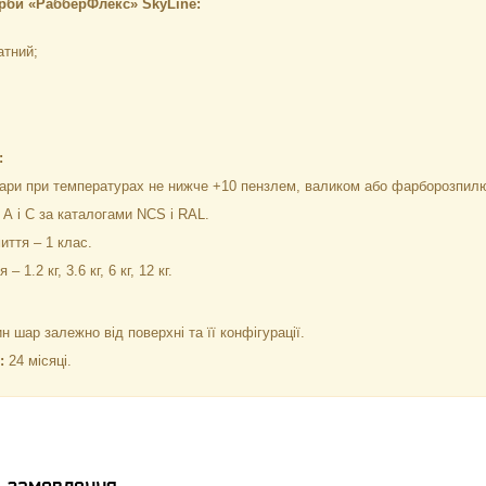
рби «РабберФлекс» SkyLine:
атний;
:
шари при температурах не нижче +10 пензлем, валиком або фарборозпил
А і С за каталогами NCS і RAL.
иття – 1 клас.
 1.2 кг, 3.6 кг, 6 кг, 12 кг.
н шар залежно від поверхні та її конфігурації.
я:
24 місяці.
я замовлення