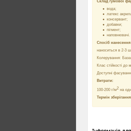
Склад гумової фа
вода;
латекс акрил
консервант;
добавки;
пігмент;
наповнювачі.
Спосіб нанесення
наноситься в 2-3 
Колерування: База 
Клас стійкості до м
Доступні фасування –
Витрати:
2
100-200 г/м
на оди
Термін зберіганн
Інформація дл