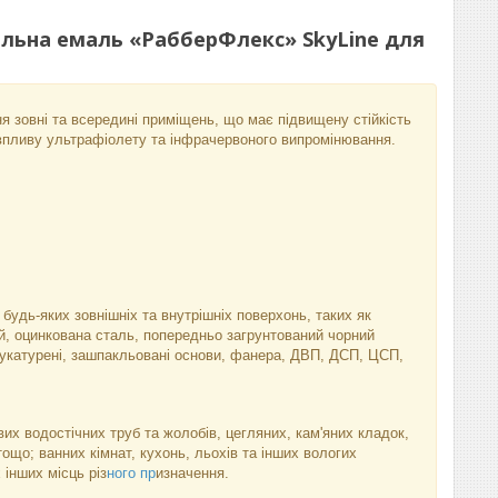
альна емаль «РабберФлекс» SkyLine для
 зовні та всередині приміщень, що має підвищену стійкість
 впливу ультрафіолету та інфрачервоного випромінювання.
дь-яких зовнішніх та внутрішніх поверхонь, таких як
й, оцинкована сталь, попередньо загрунтований чорний
штукатурені, зашпакльовані основи, фанера, ДВП, ДСП, ЦСП,
их водостічних труб та жолобів, цегляних, кам'яних кладок,
ощо; ванних кімнат, кухонь, льохів та інших вологих
 інших місць різ
ного пр
изначення.