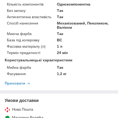
Кількість компонентів
Однокомпонентна
Без запаху
Так
Антисептична властивість
Так
Спосіб нанесення
Механізований, Пензликом,
Валіком
Миюча фарба
Так
База під колеровку
BC
Фасовка матеріалу (л)
1 л
Термін придатності
24 міс
Користувальницькі характеристики
Мийна фарба
Так
Фасування
1.2 кг
Приховати
Умови доставки
Нова Пошта
Магазини Rozetka