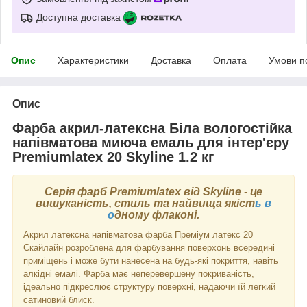
Доступна доставка
Опис
Характеристики
Доставка
Оплата
Умови п
Опис
Фарба акрил-латексна Біла вологостійка
напівматова миюча емаль для інтер'єру
Premiumlatex 20 Skyline 1.2 кг
Серія фарб Premiumlatex від Skyline - це
вишуканість, стиль та найвища якіст
ь в
о
дному флаконі.
Акрил латексна напівматова фарба Преміум латекс 20
Скайлайн розроблена для фарбування поверхонь всередині
приміщень і може бути нанесена на будь-які покриття, навіть
алкідні емалі. Фарба має неперевершену покриваність,
ідеально підкреслює структуру поверхні, надаючи їй легкий
сатиновий блиск.