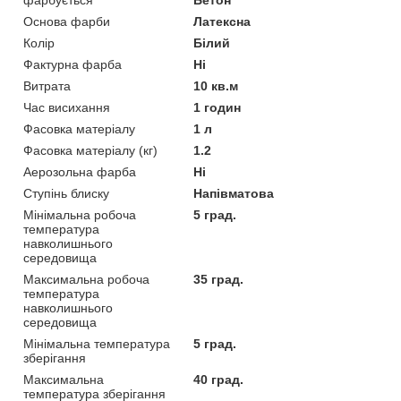
Основа фарби
Латексна
Колір
Білий
Фактурна фарба
Ні
Витрата
10 кв.м
Час висихання
1 годин
Фасовка матеріалу
1 л
Фасовка матеріалу (кг)
1.2
Аерозольна фарба
Ні
Ступінь блиску
Напівматова
Мінімальна робоча
5 град.
температура
навколишнього
середовища
Максимальна робоча
35 град.
температура
навколишнього
середовища
Мінімальна температура
5 град.
зберігання
Максимальна
40 град.
температура зберігання