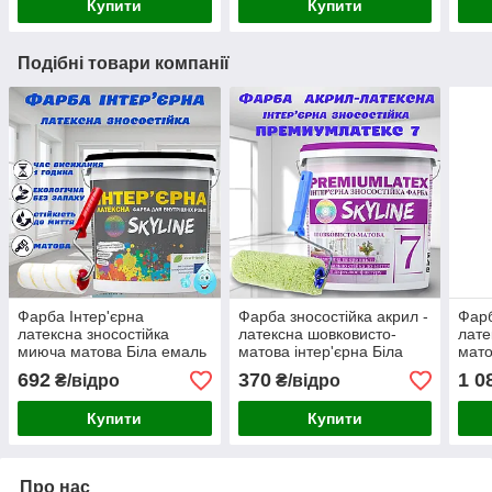
Купити
Купити
Подібні товари компанії
Фарба Інтер'єрна
Фарба зносостійка акрил -
Фарб
латексна зносостійка
латексна шовковисто-
лате
миюча матова Біла емаль
матова інтер'єрна Біла
мато
для стін, стель, дверей
емаль для стін і стель
емал
692
370
1 0
₴/відро
₴/відро
SkyLine 4.2 кг
Premiumlatex 7 Skyline 1.2
Prem
кг
кг
Купити
Купити
Про нас