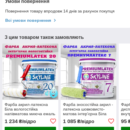
Умови повернення
Повернення товару впродовж 14 днів за рахунок покупця
Всі умови повернення
З цим товаром також замовляють
Фарба акрил-латексна
Фарба зносостійка акрил -
Фарб
Біла вологостійка
латексна шовковисто-
дисп
напівматова миюча емаль
матова інтер'єрна Біла
внут
для інтер'єру
емаль для стін і стель
інте
1 234
1 085
95
₴/відро
₴/відро
₴
Premiumlatex 20 Skyline
Premiumlatex 7 Skyline 3.6
LOT
3.6 кг
кг