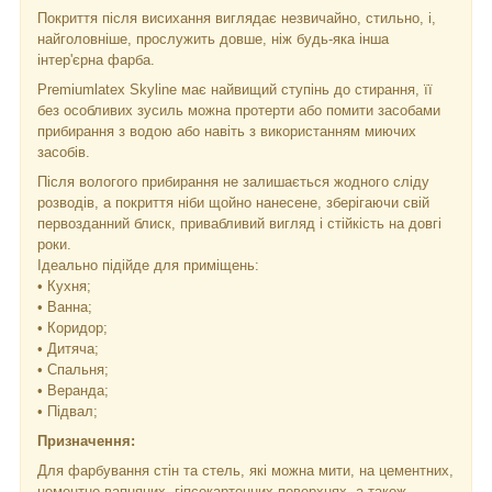
Покриття після висихання виглядає незвичайно, стильно, і,
найголовніше, прослужить довше, ніж будь-яка інша
інтер'єрна фарба.
Premiumlatex Skyline має найвищий ступінь до стирання, її
без особливих зусиль можна протерти або помити засобами
прибирання з водою або навіть з використанням миючих
засобів.
Після вологого прибирання не залишається жодного сліду
розводів, а покриття ніби щойно нанесене, зберігаючи свій
первозданний блиск, привабливий вигляд і стійкість на довгі
роки.
Ідеально підійде для приміщень:
• Кухня;
• Ванна;
• Коридор;
• Дитяча;
• Спальня;
• Веранда;
• Підвал;
Призначення:
Для фарбування стін та стель, які можна мити, на цементних,
цементно-вапняних, гіпсокартонних поверхнях, а також