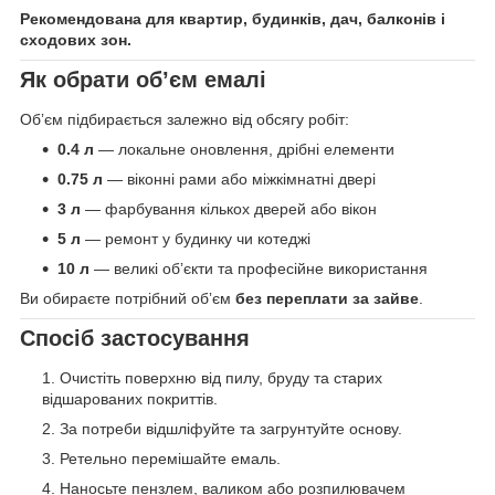
Рекомендована для квартир, будинків, дач, балконів і
сходових зон.
Як обрати обʼєм емалі
Обʼєм підбирається залежно від обсягу робіт:
0.4 л
— локальне оновлення, дрібні елементи
0.75 л
— віконні рами або міжкімнатні двері
3 л
— фарбування кількох дверей або вікон
5 л
— ремонт у будинку чи котеджі
10 л
— великі обʼєкти та професійне використання
Ви обираєте потрібний обʼєм
без переплати за зайве
.
Спосіб застосування
Очистіть поверхню від пилу, бруду та старих
відшарованих покриттів.
За потреби відшліфуйте та загрунтуйте основу.
Ретельно перемішайте емаль.
Наносьте пензлем, валиком або розпилювачем