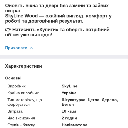
Оновіть вікна та двері
без заміни та зайвих
витрат
.
SkyLine Wood
— охайний вигляд, комфорт у
роботі та довговічний результат.
👉
Натисніть «Купити» та оберіть потрібний
обʼєм уже сьогодні!
Приховати
Характеристики
Основні
Виробник
SkyLine
Країна виробник
Україна
Тип матеріалу, що
Штукатурка, Цегла, Дерево,
фарбується
Бетон
Витрата
10 кв.м
Час висихання
2 годин
Ступінь блиску
Напівматова