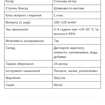
Колір
Слонова кістка
Ступінь блиску
Шовковисто-матова
Клас мокрого стирання
1 клас
Витрата (1 шар)
100–120 мл/м²
Час висихання
3–4 години при +18–20 °C та
вологості 65%
Можливість колорування
Так
Склад
Дисперсія акрилату,
пігменти, наповнювачі, вода,
добавки
Термін зберігання
24 місяці
Інструмент нанесення
Пензель, валик, розпилювач
Виробник
SkyLine
Серія
Wood