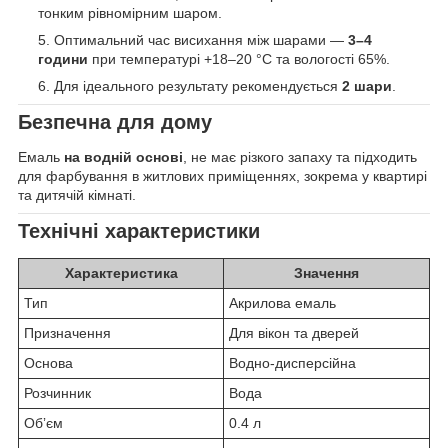
тонким рівномірним шаром.
Оптимальний час висихання між шарами —
3–4
години
при температурі +18–20 °C та вологості 65%.
Для ідеального результату рекомендується
2 шари
.
Безпечна для дому
Емаль
на водній основі
, не має різкого запаху та підходить
для фарбування в житлових приміщеннях, зокрема у квартирі
та дитячій кімнаті.
Технічні характеристики
Характеристика
Значення
Тип
Акрилова емаль
Призначення
Для вікон та дверей
Основа
Водно-дисперсійна
Розчинник
Вода
Обʼєм
0.4 л