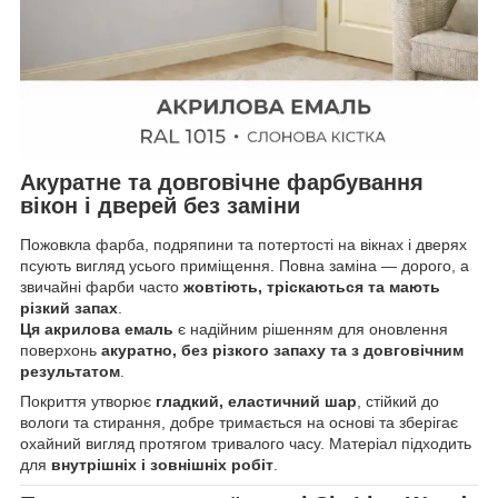
Акуратне та довговічне фарбування
вікон і дверей без заміни
Пожовкла фарба, подряпини та потертості на вікнах і дверях
псують вигляд усього приміщення. Повна заміна — дорого, а
звичайні фарби часто
жовтіють, тріскаються та мають
різкий запах
.
Ця акрилова емаль
є надійним рішенням для оновлення
поверхонь
акуратно, без різкого запаху та з довговічним
результатом
.
Покриття утворює
гладкий, еластичний шар
, стійкий до
вологи та стирання, добре тримається на основі та зберігає
охайний вигляд протягом тривалого часу. Матеріал підходить
для
внутрішніх і зовнішніх робіт
.