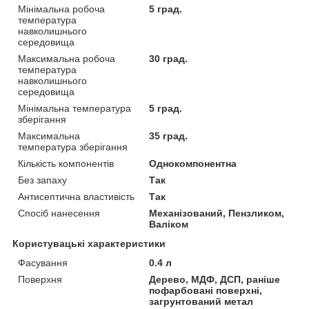
Мінімальна робоча
5 град.
температура
навколишнього
середовища
Максимальна робоча
30 град.
температура
навколишнього
середовища
Мінімальна температура
5 град.
зберігання
Максимальна
35 град.
температура зберігання
Кількість компонентів
Однокомпонентна
Без запаху
Так
Антисептична властивість
Так
Спосіб нанесення
Механізований, Пензликом,
Валіком
Користувацькі характеристики
Фасування
0.4 л
Поверхня
Дерево, МДФ, ДСП, раніше
пофарбовані поверхні,
загрунтований метал