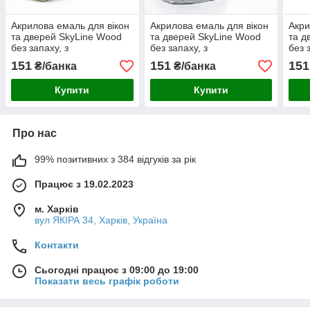
Акрилова емаль для вікон
Акрилова емаль для вікон
Акри
та дверей SkyLine Wood
та дверей SkyLine Wood
та д
без запаху, з
без запаху, з
без 
протигрибковим ефектом,
протигрибковим ефектом,
прот
151
151
151
₴/банка
₴/банка
біла, 0.4 л
сіра, 0.4 л
жовт
Купити
Купити
Про нас
99% позитивних з 384 відгуків за рік
Працює з 19.02.2023
м. Харків
вул ЯКІРА 34, Харків, Україна
Контакти
Сьогодні працює з 09:00 до 19:00
Показати весь графік роботи