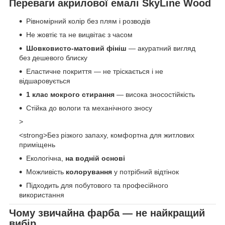
Переваги акрилової емалі SkyLine Wood
Рівномірний колір без плям і розводів
Не жовтіє та не вицвітає з часом
Шовковисто-матовий фініш
— акуратний вигляд
без дешевого блиску
Еластичне покриття — не тріскається і не
відшаровується
1 клас мокрого стирання
— висока зносостійкість
Стійка до вологи та механічного зносу
>
<strong>Без різкого запаху, комфортна для житлових
приміщень
Екологічна,
на водній основі
Можливість
колорування
у потрібний відтінок
Підходить для побутового та професійного
використання
Чому звичайна фарба — не найкращий
вибір