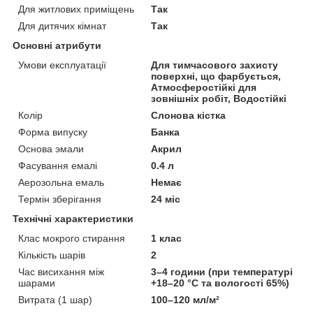
Для житлових приміщень
Так
Для дитячих кімнат
Так
Основні атрибути
Умови експлуатації
Для тимчасового захисту
поверхні, що фарбується,
Атмосферостійкі для
зовнішніх робіт, Водостійкі
Колір
Слонова кістка
Форма випуску
Банка
Основа эмали
Акрил
Фасування емалі
0.4 л
Аерозольна емаль
Немає
Термін зберігання
24 міс
Технічні характеристики
Клас мокрого стирання
1 клас
Кількість шарів
2
Час висихання між
3–4 години (при температурі
шарами
+18–20 °C та вологості 65%)
Витрата (1 шар)
100–120 мл/м²