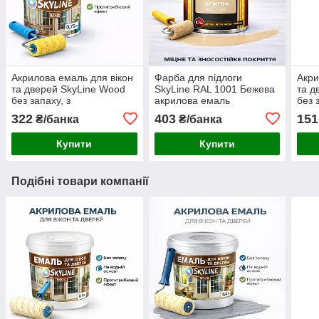
Акрилова емаль для вікон
Фарба для підлоги
Акри
та дверей SkyLine Wood
SkyLine RAL 1001 Бежева
та д
без запаху, з
акрилова емаль
без 
протигрибковим ефектом,
зносостійка, вологостійка,
прот
322
403
151
₴/банка
₴/банка
біла, 0.75 л
без запаху для дерева,
біла,
метала та бетону 0.75 л
Купити
Купити
Подібні товари компанії