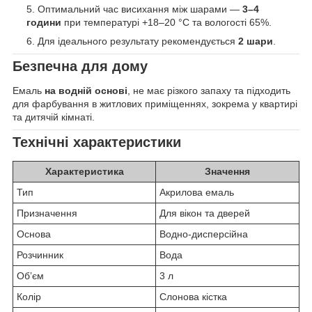
Оптимальний час висихання між шарами —
3–4
години
при температурі +18–20 °C та вологості 65%.
Для ідеального результату рекомендується
2 шари
.
Безпечна для дому
Емаль
на водній основі
, не має різкого запаху та підходить
для фарбування в житлових приміщеннях, зокрема у квартирі
та дитячій кімнаті.
Технічні характеристики
Характеристика
Значення
Тип
Акрилова емаль
Призначення
Для вікон та дверей
Основа
Водно-дисперсійна
Розчинник
Вода
Обʼєм
3 л
Колір
Слонова кістка