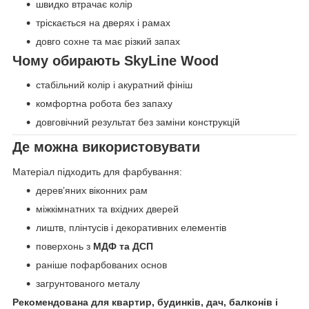
швидко втрачає колір
тріскається на дверях і рамах
довго сохне та має різкий запах
Чому обирають SkyLine Wood
стабільний колір і акуратний фініш
комфортна робота без запаху
довговічний результат без заміни конструкцій
Де можна використовувати
Матеріал підходить для фарбування:
деревʼяних віконних рам
міжкімнатних та вхідних дверей
лиштв, плінтусів і декоративних елементів
поверхонь з
МДФ та ДСП
раніше пофарбованих основ
загрунтованого металу
Рекомендована для квартир, будинків, дач, балконів і