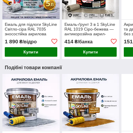
Емаль для підлоги SkyLine
Емаль-ґрунт 3 в 1 SkyLine
Акри
Світло-сіра RAL 7035
RAL 1019 Сіро-бежева —
та д
зносостійка акрилова
антикорозійна акрил-
без 
фарба для дерева, бетону
поліуретанова фарба по
прот
1 890
414
151
₴/відро
₴/банка
та металу, без запаху, 5 л
металу без запаху, 0.9 кг
біла,
Купити
Купити
Подібні товари компанії