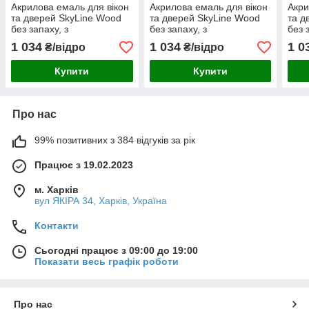
Акрилова емаль для вікон
Акрилова емаль для вікон
Акри
та дверей SkyLine Wood
та дверей SkyLine Wood
та д
без запаху, з
без запаху, з
без 
протигрибковим ефектом,
протигрибковим ефектом,
прот
1 034
1 034
1 0
₴/відро
₴/відро
сіра, 3 л
жовто-коричнева, 3 л
кори
Купити
Купити
Про нас
99% позитивних з 384 відгуків за рік
Працює з 19.02.2023
м. Харків
вул ЯКІРА 34, Харків, Україна
Контакти
Сьогодні працює з 09:00 до 19:00
Показати весь графік роботи
Про нас