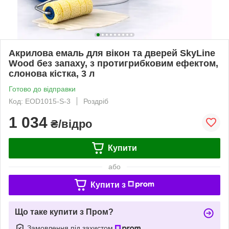
Акрилова емаль для вікон та дверей SkyLine
Wood без запаху, з протигрибковим ефектом,
слонова кістка, 3 л
Готово до відправки
Код: EOD1015-S-3
Роздріб
1 034
₴/відро
Купити
або
Купити з
Що таке купити з Пром?
Замовлення під захистом