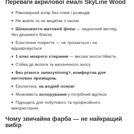
Переваги акрилової емалі SkyLine Wood
Рівномірний колір без плям і розводів
Не жовтіє та не вицвітає з часом
Шовковисто-матовий фініш
— акуратний вигляд
без дешевого блиску
Еластичне покриття — не тріскається і не
відшаровується
1 клас мокрого стирання
— висока зносостійкість
Стійка до вологи та механічного зносу
Без різкого запахуstrong>, комфортна для
житлових приміщень
Екологічна,
на водній основі
Можливість
колорування
у потрібний відтінок
Підходить для побутового та професійного
використання
Чому звичайна фарба — не найкращий
вибір