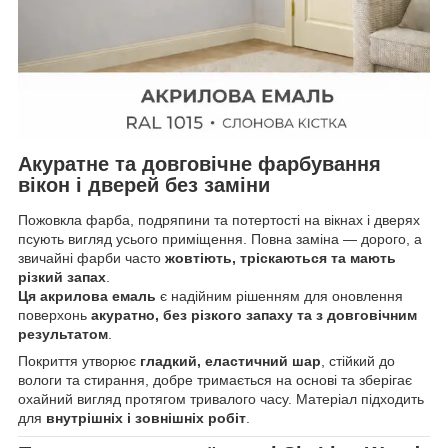
Акуратне та довговічне фарбування
вікон і дверей без заміни
Пожовкла фарба, подряпини та потертості на вікнах і дверях
псують вигляд усього приміщення. Повна заміна — дорого, а
звичайні фарби часто
жовтіють, тріскаються та мають
різкий запах
.
Ця акрилова емаль
є надійним рішенням для оновлення
поверхонь
акуратно, без різкого запаху та з довговічним
результатом
.
Покриття утворює
гладкий, еластичний шар
, стійкий до
вологи та стирання, добре тримається на основі та зберігає
охайний вигляд протягом тривалого часу. Матеріал підходить
для
внутрішніх і зовнішніх робіт
.