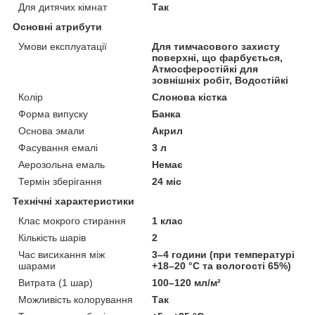
Для дитячих кімнат
Так
Основні атрибути
Умови експлуатації
Для тимчасового захисту
поверхні, що фарбується,
Атмосферостійкі для
зовнішніх робіт, Водостійкі
Колір
Слонова кістка
Форма випуску
Банка
Основа эмали
Акрил
Фасування емалі
3 л
Аерозольна емаль
Немає
Термін зберігання
24 міс
Технічні характеристики
Клас мокрого стирання
1 клас
Кількість шарів
2
Час висихання між
3–4 години (при температурі
шарами
+18–20 °C та вологості 65%)
Витрата (1 шар)
100–120 мл/м²
Можливість колорування
Так