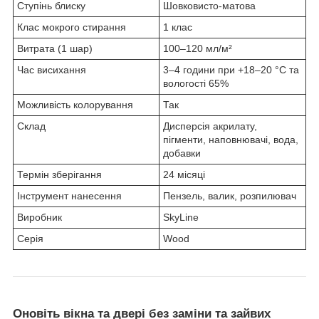
Ступінь блиску
Шовковисто-матова
Клас мокрого стирання
1 клас
Витрата (1 шар)
100–120 мл/м²
Час висихання
3–4 години при +18–20 °C та
вологості 65%
Можливість колорування
Так
Склад
Дисперсія акрилату,
пігменти, наповнювачі, вода,
добавки
Термін зберігання
24 місяці
Інструмент нанесення
Пензель, валик, розпилювач
Виробник
SkyLine
Серія
Wood
Оновіть вікна та двері
без заміни та зайвих