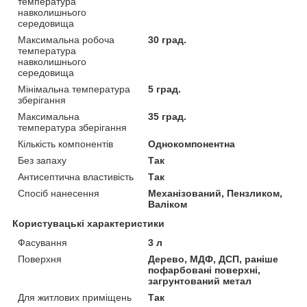
температура
навколишнього
середовища
Максимальна робоча
30 град.
температура
навколишнього
середовища
Мінімальна температура
5 град.
зберігання
Максимальна
35 град.
температура зберігання
Кількість компонентів
Однокомпонентна
Без запаху
Так
Антисептична властивість
Так
Спосіб нанесення
Механізований, Пензликом,
Валіком
Користувацькі характеристики
Фасування
3 л
Поверхня
Дерево, МДФ, ДСП, раніше
пофарбовані поверхні,
загрунтований метал
Для житлових приміщень
Так