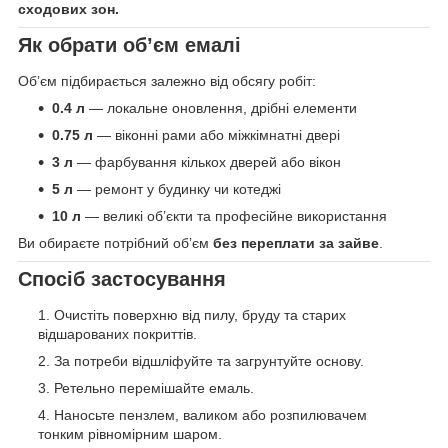
сходових зон.
Як обрати обʼєм емалі
Обʼєм підбирається залежно від обсягу робіт:
0.4 л
— локальне оновлення, дрібні елементи
0.75 л
— віконні рами або міжкімнатні двері
3 л
— фарбування кількох дверей або вікон
5 л
— ремонт у будинку чи котеджі
10 л
— великі обʼєкти та професійне використання
Ви обираєте потрібний обʼєм
без переплати за зайве
.
Спосіб застосування
Очистіть поверхню від пилу, бруду та старих
відшарованих покриттів.
За потреби відшліфуйте та загрунтуйте основу.
Ретельно перемішайте емаль.
Наносьте пензлем, валиком або розпилювачем
тонким рівномірним шаром.