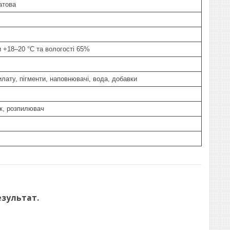
атова
и +18–20 °C та вологості 65%
лату, пігменти, наповнювачі, вода, добавки
к, розпилювач
езультат.