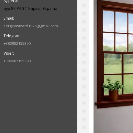
вул ЯКІРА 34, Харків, Україна
sergeywizard1976@gmail.com
+380982155390
+380982155390