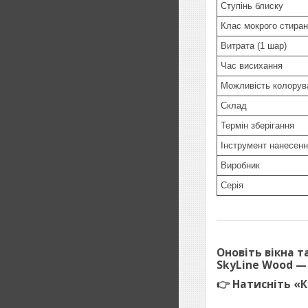
Ступінь блиску
Клас мокрого стира
Витрата (1 шар)
Час висихання
Можливість колорув
Склад
Термін зберігання
Інструмент нанесен
Виробник
Серія
Оновіть вікна т
SkyLine Wood
— 
👉
Натисніть «К