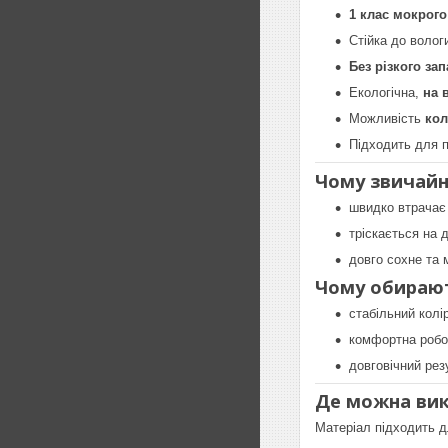
1 клас мокрого
Стійка до волог
Без різкого за
Екологічна,
на 
Можливість
ко
Підходить для п
Чому звичайн
швидко втрачає 
тріскається на 
довго сохне та 
Чому обирают
стабільний колі
комфортна робо
довговічний рез
Де можна ви
Матеріал підходить 