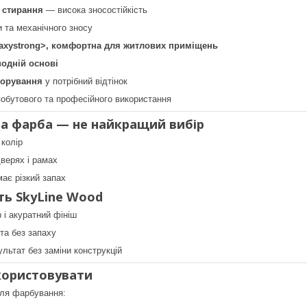
 стирання
— висока зносостійкість
и та механічного зносу
пахуstrong>, комфортна для житлових приміщень
водній основі
лорування
у потрібний відтінок
обутового та професійного використання
а фарба — не найкращий вибір
колір
дверях і рамах
має різкий запах
ь SkyLine Wood
р і акуратний фініш
та без запаху
ультат без заміни конструкцій
користовувати
для фарбування: