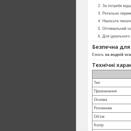
За потреби відш
Ретельно перем
Наносьте пензл
Оптимальний ч
Для ідеального
Безпечна для
Емаль
на водній ос
Технічні хар
Тип
Призначення
Основа
Розчинник
Обʼєм
Колір