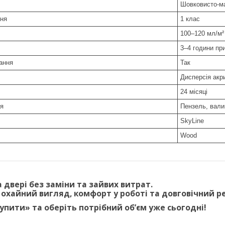
Шовковисто-м
ння
1 клас
100–120 мл/м²
3–4 години пр
ання
Так
Дисперсія акри
24 місяці
ня
Пензель, вали
SkyLine
Wood
а двері
без заміни та зайвих витрат
.
охайний вигляд, комфорт у роботі та довговічний р
упити» та оберіть потрібний обʼєм уже сьогодні!