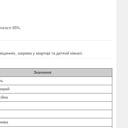
логості 65%.
іщеннях, зокрема у квартирі та дитячій кімнаті.
Значення
ль
дверей
ійна
чнева