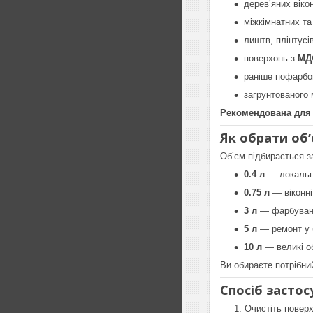
деревʼяних віко
міжкімнатних та
лиштв, плінтусі
поверхонь з
МД
раніше пофарбо
загрунтованого
Рекомендована для к
Як обрати обʼ
Обʼєм підбирається з
0.4 л
— локальне
0.75 л
— віконні
3 л
— фарбуванн
5 л
— ремонт у 
10 л
— великі об
Ви обираєте потрібни
Спосіб застос
Очистіть поверх