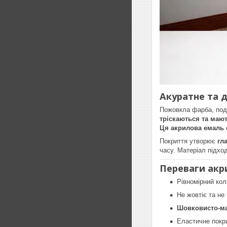
Акуратне та д
Пожовкла фарба, подр
тріскаються та мают
Ця акрилова емаль
Покриття утворює
гл
часу. Матеріал підхо
Переваги акр
Рівномірний кол
Не жовтіє та не
Шовковисто-ма
Еластичне покри