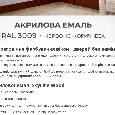
овговічне фарбування вікон і дверей без замі
япини та потертості на вікнах і дверях псують вигляд усього приміщенн
ь різкий запах
.
є надійним рішенням для оновлення поверхонь
акуратно, без різкого з
адкий, еластичний шар
, стійкий до вологи та стирання, добре тримаєтьс
дить для
внутрішніх і зовнішніх робіт
.
илової емалі SkyLine Wood
ір без плям і розводів
 вицвітає з часом
товий фініш
— акуратний вигляд без дешевого блиску
ття — не тріскається і не відшаровується