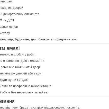
нних рам
 вхідних дверей
в і декоративних елементів
Ф та ДСП
ваних основ
 металу
вартир, будинків, дач, балконів і сходових зон.
єм емалі
алежно від обсягу робіт:
 оновлення, дрібні елементи
 рами або міжкімнатні двері
я кількох дверей або вікон
будинку чи котеджі
ʼєкти та професійне використання
й обʼєм
без переплати за зайве
.
ування
ню від пилу, бруду та старих відшарованих покриттів.