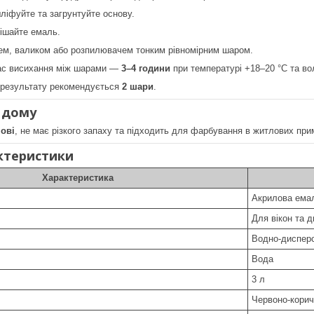
ліфуйте та загрунтуйте основу.
ішайте емаль.
ем, валиком або розпилювачем тонким рівномірним шаром.
ас висихання між шарами —
3–4 години
при температурі +18–20 °C та во
 результату рекомендується
2 шари
.
 дому
нові
, не має різкого запаху та підходить для фарбування в житлових прим
актеристики
Характеристика
Акрилова ема
Для вікон та 
Водно-дисперс
Вода
3 л
Червоно-кори