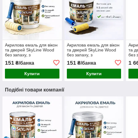
Акрилова емаль для вікон
Акрилова емаль для вікон
Акри
та дверей SkyLine Wood
та дверей SkyLine Wood
та д
без запаху, з
без запаху, з
без 
протигрибковим ефектом,
протигрибковим ефектом,
прот
151
151
1 6
₴/банка
₴/банка
слонова кістка, 0.4 л
коричнева, 0.4 л
біла,
Купити
Купити
Подібні товари компанії