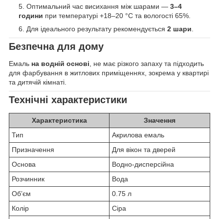
Оптимальний час висихання між шарами —
3–4
години
при температурі +18–20 °C та вологості 65%.
Для ідеального результату рекомендується
2 шари
.
Безпечна для дому
Емаль
на водній основі
, не має різкого запаху та підходить
для фарбування в житлових приміщеннях, зокрема у квартирі
та дитячій кімнаті.
Технічні характеристики
Характеристика
Значення
Тип
Акрилова емаль
Призначення
Для вікон та дверей
Основа
Водно-дисперсійна
Розчинник
Вода
Обʼєм
0.75 л
Колір
Сіра