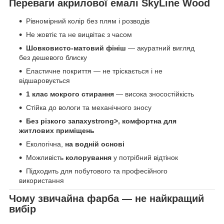
Переваги акрилової емалі SkyLine Wood
Рівномірний колір без плям і розводів
Не жовтіє та не вицвітає з часом
Шовковисто-матовий фініш
— акуратний вигляд
без дешевого блиску
Еластичне покриття — не тріскається і не
відшаровується
1 клас мокрого стирання
— висока зносостійкість
Стійка до вологи та механічного зносу
Без різкого запахуstrong>, комфортна для
житлових приміщень
Екологічна,
на водній основі
Можливість
колорування
у потрібний відтінок
Підходить для побутового та професійного
використання
Чому звичайна фарба — не найкращий
вибір