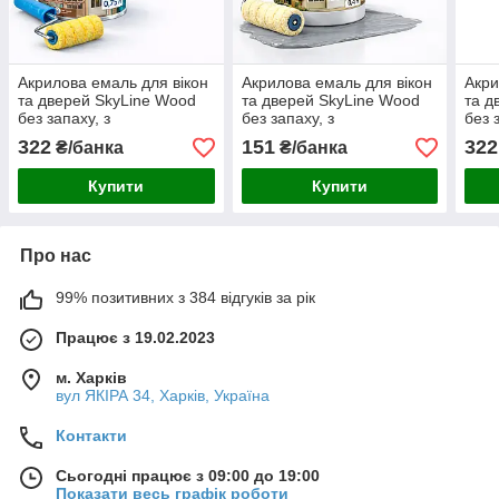
Акрилова емаль для вікон
Акрилова емаль для вікон
Акри
та дверей SkyLine Wood
та дверей SkyLine Wood
та д
без запаху, з
без запаху, з
без 
протигрибковим ефектом,
протигрибковим ефектом,
прот
322
151
322
₴/банка
₴/банка
біла, 0.75 л
сіра, 0.4 л
жовт
Купити
Купити
Про нас
99% позитивних з 384 відгуків за рік
Працює з 19.02.2023
м. Харків
вул ЯКІРА 34, Харків, Україна
Контакти
Сьогодні працює з 09:00 до 19:00
Показати весь графік роботи