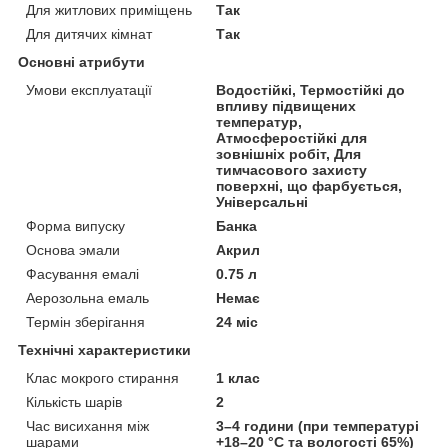
Для житлових приміщень
Так
Для дитячих кімнат
Так
Основні атрибути
Умови експлуатації
Водостійкі, Термостійкі до
впливу підвищених
температур,
Атмосферостійкі для
зовнішніх робіт, Для
тимчасового захисту
поверхні, що фарбується,
Універсальні
Форма випуску
Банка
Основа эмали
Акрил
Фасування емалі
0.75 л
Аерозольна емаль
Немає
Термін зберігання
24 міс
Технічні характеристики
Клас мокрого стирання
1 клас
Кількість шарів
2
Час висихання між
3–4 години (при температурі
шарами
+18–20 °C та вологості 65%)