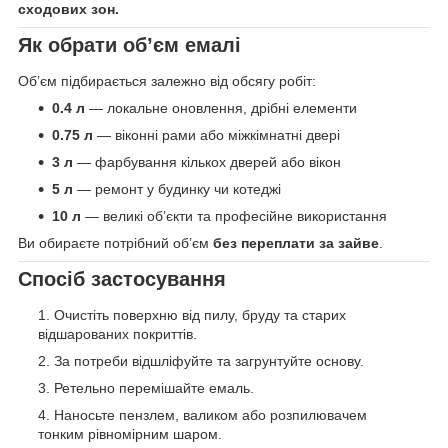
сходових зон.
Як обрати обʼєм емалі
Обʼєм підбирається залежно від обсягу робіт:
0.4 л
— локальне оновлення, дрібні елементи
0.75 л
— віконні рами або міжкімнатні двері
3 л
— фарбування кількох дверей або вікон
5 л
— ремонт у будинку чи котеджі
10 л
— великі обʼєкти та професійне використання
Ви обираєте потрібний обʼєм
без переплати за зайве
.
Спосіб застосування
Очистіть поверхню від пилу, бруду та старих
відшарованих покриттів.
За потреби відшліфуйте та загрунтуйте основу.
Ретельно перемішайте емаль.
Наносьте пензлем, валиком або розпилювачем
тонким рівномірним шаром.