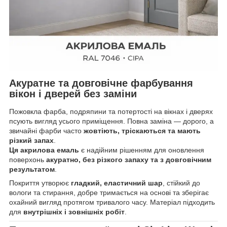
Акуратне та довговічне фарбування
вікон і дверей без заміни
Пожовкла фарба, подряпини та потертості на вікнах і дверях
псують вигляд усього приміщення. Повна заміна — дорого, а
звичайні фарби часто
жовтіють, тріскаються та мають
різкий запах
.
Ця акрилова емаль
є надійним рішенням для оновлення
поверхонь
акуратно, без різкого запаху та з довговічним
результатом
.
Покриття утворює
гладкий, еластичний шар
, стійкий до
вологи та стирання, добре тримається на основі та зберігає
охайний вигляд протягом тривалого часу. Матеріал підходить
для
внутрішніх і зовнішніх робіт
.