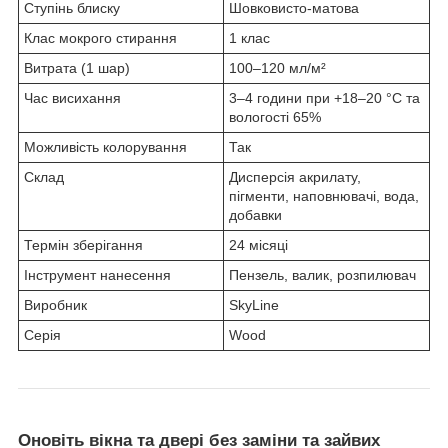
Ступінь блиску
Шовковисто-матова
Клас мокрого стирання
1 клас
Витрата (1 шар)
100–120 мл/м²
Час висихання
3–4 години при +18–20 °C та
вологості 65%
Можливість колорування
Так
Склад
Дисперсія акрилату,
пігменти, наповнювачі, вода,
добавки
Термін зберігання
24 місяці
Інструмент нанесення
Пензель, валик, розпилювач
Виробник
SkyLine
Серія
Wood
Оновіть вікна та двері
без заміни та зайвих