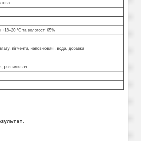
атова
и +18–20 °C та вологості 65%
лату, пігменти, наповнювачі, вода, добавки
к, розпилювач
езультат.