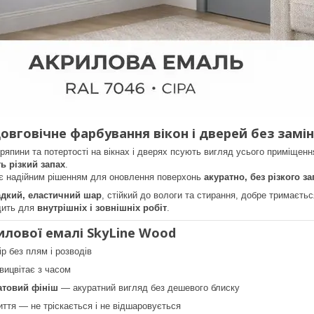
овговічне фарбування вікон і дверей без замі
япини та потертості на вікнах і дверях псують вигляд усього приміщенн
ь різкий запах
.
є надійним рішенням для оновлення поверхонь
акуратно, без різкого з
адкий, еластичний шар
, стійкий до вологи та стирання, добре тримаєтьс
дить для
внутрішніх і зовнішніх робіт
.
илової емалі SkyLine Wood
ір без плям і розводів
 вицвітає з часом
товий фініш
— акуратний вигляд без дешевого блиску
ття — не тріскається і не відшаровується