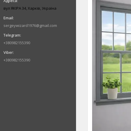
вул ЯКІРА 34, Харків, Україна
sergeywizard1976@gmail.com
+380982155390
+380982155390