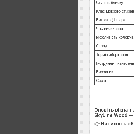
Ступінь блиску
Клас мокрого стира
Витрата (1 шар)
Час висихання
Можливість колорув
Склад
Термін зберігання
Інструмент нанесен
Виробник
Серія
Оновіть вікна т
SkyLine Wood
— 
👉
Натисніть «К