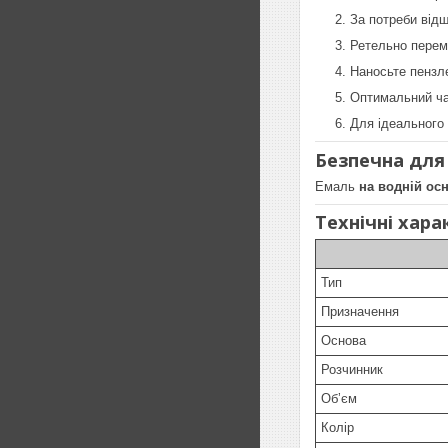
За потреби відш
Ретельно перем
Наносьте пензл
Оптимальний ч
Для ідеального
Безпечна для
Емаль
на водній ос
Технічні хар
Тип
Призначення
Основа
Розчинник
Обʼєм
Колір