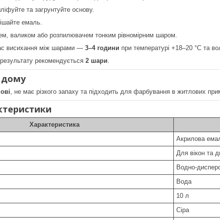
ліфуйте та загрунтуйте основу.
ішайте емаль.
ем, валиком або розпилювачем тонким рівномірним шаром.
ас висихання між шарами —
3–4 години
при температурі +18–20 °C та во
 результату рекомендується
2 шари
.
 дому
нові
, не має різкого запаху та підходить для фарбування в житлових прим
актеристики
Характеристика
Акрилова ема
Для вікон та 
Водно-дисперс
Вода
10 л
Сіра