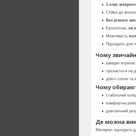
1 клас мокрого
Стійка до волог
Без різкого за
Екологічна,
на 
Можливість
ко
Підходить для п
Чому звичайн
швидко втрачає 
тріскається на 
довго сохне та 
Чому обирают
стабільний колі
комфортна робо
довговічний рез
Де можна ви
Матеріал підходить 