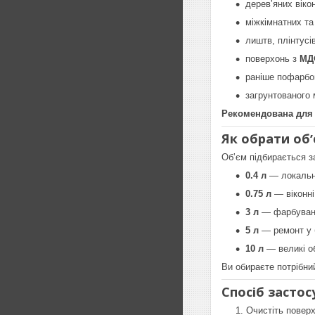
деревʼяних віко
міжкімнатних та
лиштв, плінтусі
поверхонь з
МД
раніше пофарбо
загрунтованого
Рекомендована для к
Як обрати обʼ
Обʼєм підбирається з
0.4 л
— локальне
0.75 л
— віконні
3 л
— фарбуванн
5 л
— ремонт у 
10 л
— великі об
Ви обираєте потрібни
Спосіб застос
Очистіть поверх