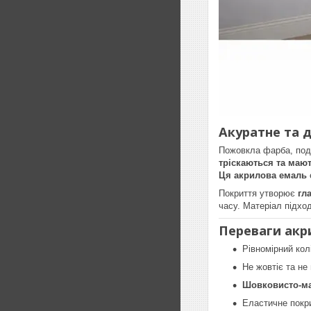
Акуратне та д
Пожовкла фарба, подр
тріскаються та мают
Ця акрилова емаль
Покриття утворює
гл
часу. Матеріал підхо
Переваги акр
Рівномірний кол
Не жовтіє та не
Шовковисто-ма
Еластичне покри