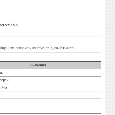
логості 65%.
іщеннях, зокрема у квартирі та дитячій кімнаті.
Значення
ль
дверей
ійна