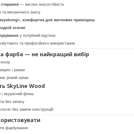
 стирання
— висока зносостійкість
и та механічного зносу
пахуstrong>, комфортна для житлових приміщень
водній основі
лорування
у потрібний відтінок
обутового та професійного використання
а фарба — не найкращий вибір
колір
дверях і рамах
має різкий запах
ь SkyLine Wood
р і акуратний фініш
та без запаху
ультат без заміни конструкцій
користовувати
для фарбування: