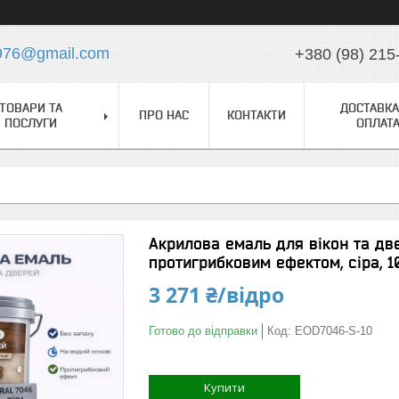
976@gmail.com
+380 (98) 215
ТОВАРИ ТА
ДОСТАВКА
ПРО НАС
КОНТАКТИ
ПОСЛУГИ
ОПЛАТ
Акрилова емаль для вікон та две
протигрибковим ефектом, сіра, 1
3 271 ₴/відро
Готово до відправки
Код:
EOD7046-S-10
Купити