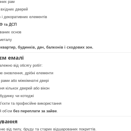
нних рам
 вхідних дверей
в і декоративних елементів
Ф та ДСП
ваних основ
 металу
вартир, будинків, дач, балконів і сходових зон.
єм емалі
алежно від обсягу робіт:
 оновлення, дрібні елементи
 рами або міжкімнатні двері
я кількох дверей або вікон
будинку чи котеджі
ʼєкти та професійне використання
й обʼєм
без переплати за зайве
.
ування
ню від пилу, бруду та старих відшарованих покриттів.