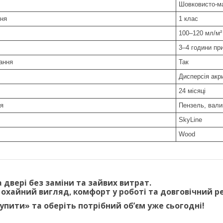
Шовковисто-м
ння
1 клас
100–120 мл/м²
3–4 години пр
ання
Так
Дисперсія акри
24 місяці
ня
Пензель, вали
SkyLine
Wood
а двері
без заміни та зайвих витрат
.
охайний вигляд, комфорт у роботі та довговічний р
упити» та оберіть потрібний обʼєм уже сьогодні!