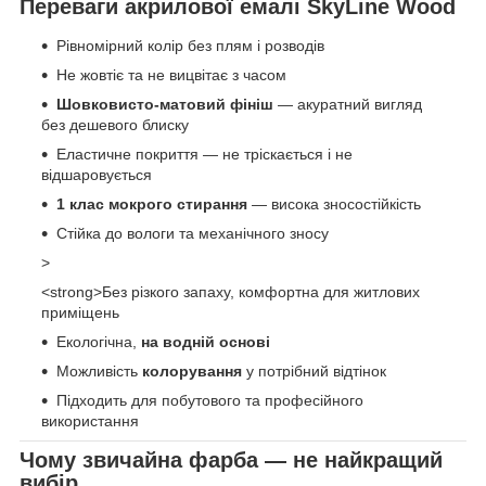
Переваги акрилової емалі SkyLine Wood
Рівномірний колір без плям і розводів
Не жовтіє та не вицвітає з часом
Шовковисто-матовий фініш
— акуратний вигляд
без дешевого блиску
Еластичне покриття — не тріскається і не
відшаровується
1 клас мокрого стирання
— висока зносостійкість
Стійка до вологи та механічного зносу
>
<strong>Без різкого запаху, комфортна для житлових
приміщень
Екологічна,
на водній основі
Можливість
колорування
у потрібний відтінок
Підходить для побутового та професійного
використання
Чому звичайна фарба — не найкращий
вибір