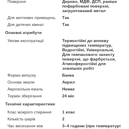
Поверхня
Дерево, МДФ, ДСП, раніше
пофарбовані поверхні,
загрунтований метал
Для житлових приміщень
Так
Для дитячих кімнат
Так
Основні атрибути
Умови експлуатації
Термостійкі до впливу
підвищених температур,
Водостійкі, Універсальні,
Для тимчасового захисту
поверхні, що фарбується,
Атмосферостійкі для
зовнішніх робіт
Форма випуску
Банка
Основа эмали
Акрил
Аерозольна емаль
Немає
Термін зберігання
24 міс
Технічні характеристики
Клас мокрого стирання
1 клас
Кількість шарів
2
Час висихання між
3–4 години (при температурі