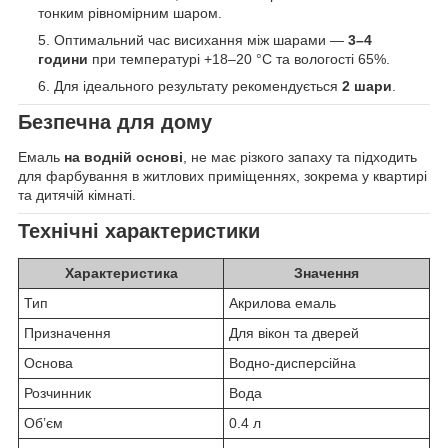
тонким рівномірним шаром.
Оптимальний час висихання між шарами —
3–4
години
при температурі +18–20 °C та вологості 65%.
Для ідеального результату рекомендується
2 шари
.
Безпечна для дому
Емаль
на водній основі
, не має різкого запаху та підходить
для фарбування в житлових приміщеннях, зокрема у квартирі
та дитячій кімнаті.
Технічні характеристики
Характеристика
Значення
Тип
Акрилова емаль
Призначення
Для вікон та дверей
Основа
Водно-дисперсійна
Розчинник
Вода
Обʼєм
0.4 л