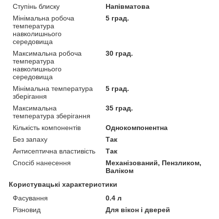
Ступінь блиску
Напівматова
Мінімальна робоча
5 град.
температура
навколишнього
середовища
Максимальна робоча
30 град.
температура
навколишнього
середовища
Мінімальна температура
5 град.
зберігання
Максимальна
35 град.
температура зберігання
Кількість компонентів
Однокомпонентна
Без запаху
Так
Антисептична властивість
Так
Спосіб нанесення
Механізований, Пензликом,
Валіком
Користувацькі характеристики
Фасування
0.4 л
Різновид
Для вікон і дверей