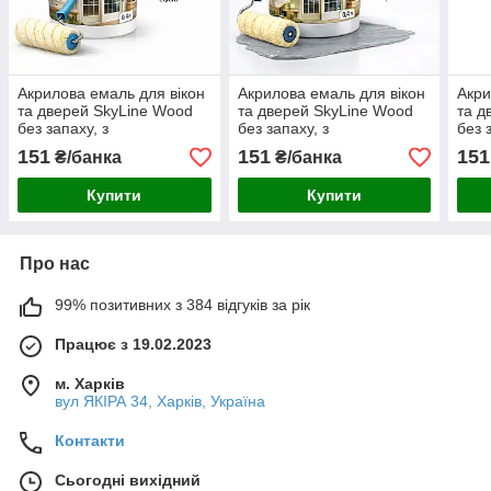
Акрилова емаль для вікон
Акрилова емаль для вікон
Акри
та дверей SkyLine Wood
та дверей SkyLine Wood
та д
без запаху, з
без запаху, з
без 
протигрибковим ефектом,
протигрибковим ефектом,
прот
151
151
151
₴/банка
₴/банка
біла, 0.4 л
сіра, 0.4 л
жовт
Купити
Купити
Про нас
99% позитивних з 384 відгуків за рік
Працює з 19.02.2023
м. Харків
вул ЯКІРА 34, Харків, Україна
Контакти
Сьогодні вихідний