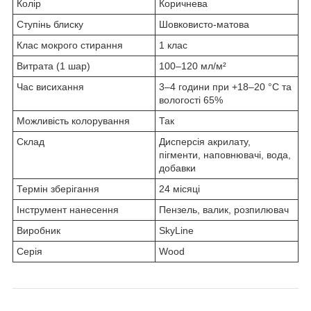
Колір
Коричнева
Ступінь блиску
Шовковисто-матова
Клас мокрого стирання
1 клас
Витрата (1 шар)
100–120 мл/м²
Час висихання
3–4 години при +18–20 °C та
вологості 65%
Можливість колорування
Так
Склад
Дисперсія акрилату,
пігменти, наповнювачі, вода,
добавки
Термін зберігання
24 місяці
Інструмент нанесення
Пензель, валик, розпилювач
Виробник
SkyLine
Серія
Wood