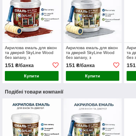
Акрилова емаль для вікон
Акрилова емаль для вікон
Акри
та дверей SkyLine Wood
та дверей SkyLine Wood
та д
без запаху, з
без запаху, з
без 
протигрибковим ефектом,
протигрибковим ефектом,
прот
151
151
151
₴/банка
₴/банка
червоно-коричнева, 0.4 л
сіра, 0.4 л
жовт
Купити
Купити
Подібні товари компанії