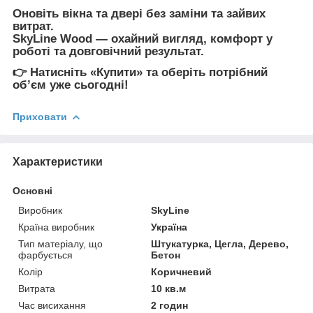
Оновіть вікна та двері
без заміни та зайвих
витрат
.
SkyLine Wood
— охайний вигляд, комфорт у
роботі та довговічний результат.
👉
Натисніть «Купити» та оберіть потрібний
обʼєм уже сьогодні!
Приховати
Характеристики
Основні
Виробник
SkyLine
Країна виробник
Україна
Тип матеріалу, що
Штукатурка, Цегла, Дерево,
фарбується
Бетон
Колір
Коричневий
Витрата
10 кв.м
Час висихання
2 годин