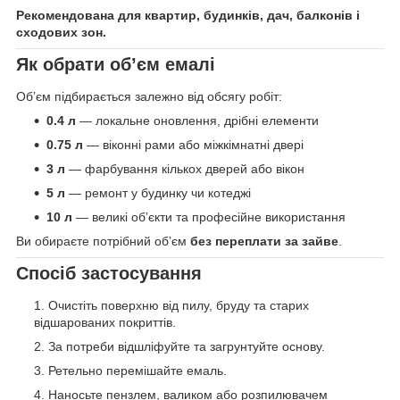
Рекомендована для квартир, будинків, дач, балконів і
сходових зон.
Як обрати обʼєм емалі
Обʼєм підбирається залежно від обсягу робіт:
0.4 л
— локальне оновлення, дрібні елементи
0.75 л
— віконні рами або міжкімнатні двері
3 л
— фарбування кількох дверей або вікон
5 л
— ремонт у будинку чи котеджі
10 л
— великі обʼєкти та професійне використання
Ви обираєте потрібний обʼєм
без переплати за зайве
.
Спосіб застосування
Очистіть поверхню від пилу, бруду та старих
відшарованих покриттів.
За потреби відшліфуйте та загрунтуйте основу.
Ретельно перемішайте емаль.
Наносьте пензлем, валиком або розпилювачем