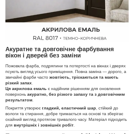
Акуратне та довговічне фарбування
вікон і дверей без заміни
Пожовкла фарба, подряпини та потертості на вікнах і дверях
псують вигляд усього приміщення. Повна заміна — дорого, а
звичайні фарби часто
жовтіють, тріскаються та мають
різкий запах
.
Ця акрилова емаль
є надійним рішенням для оновлення
поверхонь
акуратно, без різкого запаху та з довговічним
результатом
.
Покриття утворює
гладкий, еластичний шар
, стійкий до
вологи та стирання, добре тримається на основі та зберігає
охайний вигляд протягом тривалого часу. Матеріал підходить
для
внутрішніх і зовнішніх робіт
.