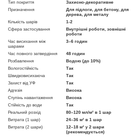
Тип покриття
Захисно-декоративне
Призначення
Для підлоги, для бетону, для
дерева, для металу
Кількість шарів
1-2
Сфера застосування
Внутрішні роботи, зовнішні
роботи
Час висихання між
3–6 годин
шарами
Час повного затвердіння
48 годин
Розбавлення
Водою (до 10%)
Вологостійкість
Так
Швидковисихаюча
Так
Захист від УФ
Так
Адгезія
Висока
Ступінь навантаження
Висока
Стійкість до води
Так
Реальний розхід
80–120 мл/м² в 1 шар
Витрата (1 шар)
24–36 м² в 1 шар
Витрата (2 шари)
12–18 м² у 2 шари
(рекомендується)