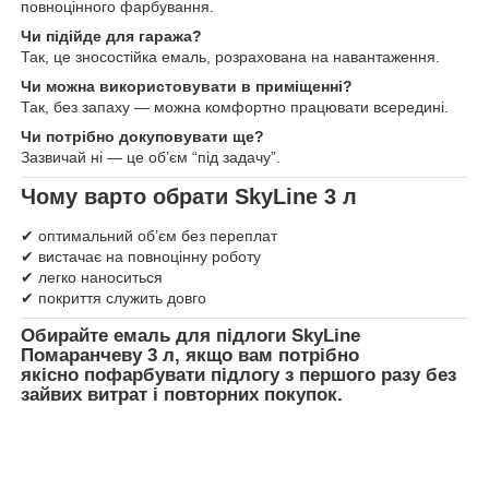
повноцінного фарбування.
Чи підійде для гаража?
Так, це зносостійка емаль, розрахована на навантаження.
Чи можна використовувати в приміщенні?
Так, без запаху — можна комфортно працювати всередині.
Чи потрібно докуповувати ще?
Зазвичай ні — це об’єм “під задачу”.
Чому варто обрати SkyLine 3 л
✔ оптимальний об’єм без переплат
✔ вистачає на повноцінну роботу
✔ легко наноситься
✔ покриття служить довго
Обирайте
емаль для підлоги SkyLine
Помаранчеву 3 л
, якщо вам потрібно
якісно пофарбувати підлогу з першого разу без
зайвих витрат і повторних покупок.