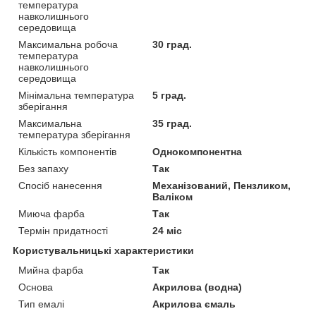
температура
навколишнього
середовища
Максимальна робоча
30 град.
температура
навколишнього
середовища
Мінімальна температура
5 град.
зберігання
Максимальна
35 град.
температура зберігання
Кількість компонентів
Однокомпонентна
Без запаху
Так
Спосіб нанесення
Механізований, Пензликом,
Валіком
Миюча фарба
Так
Термін придатності
24 міс
Користувальницькі характеристики
Мийна фарба
Так
Основа
Акрилова (водна)
Тип емалі
Акрилова ємаль