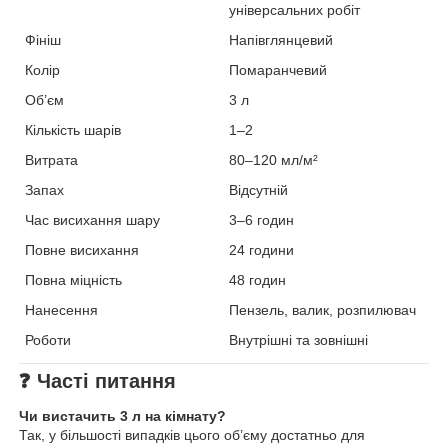
універсальних робіт
Фініш
Напівглянцевий
Колір
Помаранчевий
Об’єм
3 л
Кількість шарів
1–2
Витрата
80–120 мл/м²
Запах
Відсутній
Час висихання шару
3–6 годин
Повне висихання
24 години
Повна міцність
48 годин
Нанесення
Пензель, валик, розпилювач
Роботи
Внутрішні та зовнішні
❓
Часті питання
Чи вистачить 3 л на кімнату?
Так, у більшості випадків цього об’єму достатньо для