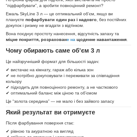
“підфарбувати”, а зробити повноцінний ремонт?
Емаль SkyLine 3 л — це оптимальний об’єм, якщо ви
плануєте
пофарбувати один раз і надовго
, без постійних
докупок і ризику не вгадати з відтінком.
Вона поєднує простоту нанесення, відсутність запаху та
міцне покриття, розрахован
е на
щоденне навантаження
.
Чому обирають саме об’єм 3 л
Це найзручніший формат для більшості задач:
✔ вистачає на кімнату, гараж або кілька зон
✔ не потрібно докуповувати і переживати за співпадіння
кольору
✔ підходить для повноцінного ремонту, а не часткового
✔ оптимальний баланс між ціною та об’ємом
Це “золота середина” — не мало і без зайвого запасу
Який результат ви отримуєте
Після фарбування поверхня стає:
✔ рівною та акуратною на вигляд