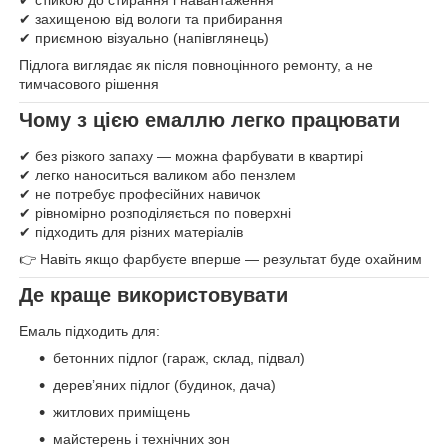
✔ стійкою до стирання і навантаження
✔ захищеною від вологи та прибирання
✔ приємною візуально (напівглянець)
Підлога виглядає як після повноцінного ремонту, а не
тимчасового рішення
Чому з цією емаллю легко працювати
✔ без різкого запаху — можна фарбувати в квартирі
✔ легко наноситься валиком або пензлем
✔ не потребує професійних навичок
✔ рівномірно розподіляється по поверхні
✔ підходить для різних матеріалів
👉 Навіть якщо фарбуєте вперше — результат буде охайним
Де краще використовувати
Емаль підходить для:
бетонних підлог (гараж, склад, підвал)
дерев’яних підлог (будинок, дача)
житлових приміщень
майстерень і технічних зон