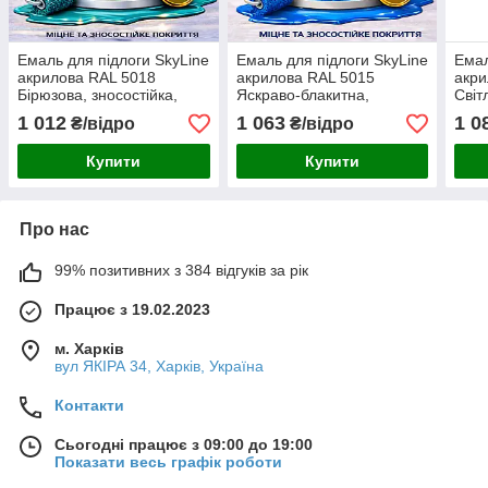
Емаль для підлоги SkyLine
Емаль для підлоги SkyLine
Емал
акрилова RAL 5018
акрилова RAL 5015
акри
Бірюзова, зносостійка,
Яскраво-блакитна,
Світ
вологостійка, без запаху,
зносостійка, вологостійка,
знос
1 012
1 063
1 0
₴/відро
₴/відро
для бетону та дерева, 3 л
без запаху, для бетону та
без 
дерева, 3 л
дере
Купити
Купити
Про нас
99% позитивних з 384 відгуків за рік
Працює з 19.02.2023
м. Харків
вул ЯКІРА 34, Харків, Україна
Контакти
Сьогодні працює з 09:00 до 19:00
Показати весь графік роботи