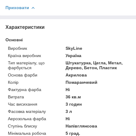
Приховати
Характеристики
Основні
Виробник
SkyLine
Країна виробник
Україна
Тип матеріалу, що
Штукатурка, Цегла, Метал,
фарбується
Дерево, Бетон, Пластик
Основа фарби
Акрилова
Колір
Помаранчевий
Фактурна фарба
Ні
Витрата
36 кв.м
Час висихання
3 годин
Фасовка матеріалу
3 л
Аерозольна фарба
Ні
Ступінь блиску
Напівглянсова
Мінімальна робоча
5 град.