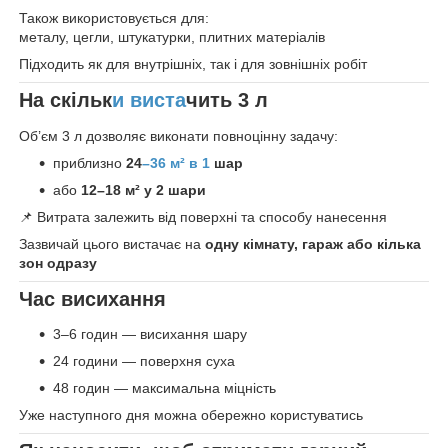
Також використовується для:
металу, цегли, штукатурки, плитних матеріалів
Підходить як для внутрішніх, так і для зовнішніх робіт
На скільк
и виста
чить 3 л
Об’єм 3 л дозволяє виконати повноцінну задачу:
приблизно
24
–36 м² в 1
шар
або
12–18 м² у 2 шари
📌 Витрата залежить від поверхні та способу нанесення
Зазвичай цього вистачає на
одну кімнату, гараж або кілька
зон одразу
Час висихання
3–6 годин — висихання шару
24 години — поверхня суха
48 годин — максимальна міцність
Уже наступного дня можна обережно користуватись