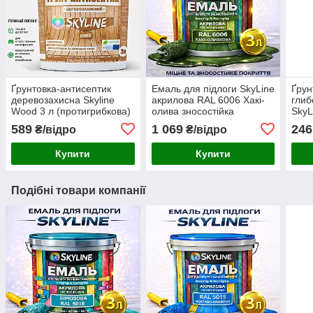
Ґрунтовка-антисептик
Емаль для підлоги SkyLine
Ґрун
деревозахисна Skyline
акрилова RAL 6006 Хакі-
гли
Wood 3 л (протигрибкова)
олива зносостійка
SkyL
вологостійка без запаху
заст
589
1 069
246
₴/відро
₴/відро
для дерев'яної та
бетонної підлоги 3 л
Купити
Купити
Подібні товари компанії