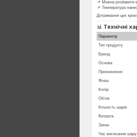
📌 Можна розбавити 
📌 Температура нане
Дотримання цих крокі
📊
Технічні х
Параметр
Тип продукту
Бренд
Основа
Призначення
Фініш
Колір
Об’єм
Кількість шарів
Витрата
Запах
Час висихання шару