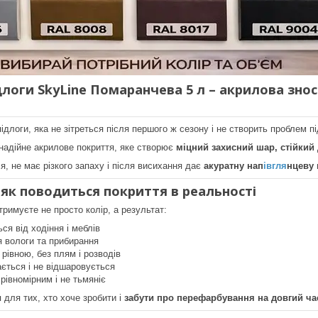
логи SkyLine Помаранчева 5 л – акрилова знос
ідлоги, яка не зітреться після першого ж сезону і не створить проблем п
надійне акрилове покриття, яке створює
міцний захисний шар, стійкий
я, не має різкого запаху і після висихання дає
акуратну нап
івгля
нцеву 
як поводиться покриття в реальності
тримуєте не просто колір, а результат:
ся від ходіння і меблів
я вологи та прибирання
рівною, без плям і розводів
ється і не відшаровується
рівномірним і не тьмяніє
 для тих, хто хоче зробити і
забути про перефарбування на довгий ча