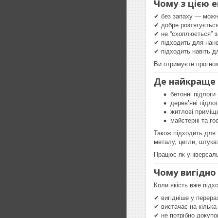
Чому з цією 
✔ без запаху — можн
✔ добре розтягується
✔ не “схоплюється” 
✔ підходить для нан
✔ підходить навіть д
Ви отримуєте прогноз
Де найкраще 
бетонні підлоги 
дерев’яні підлог
житлові приміщ
майстерні та го
Також підходить для:
металу, цегли, штука
Працює як універсаль
Чому вигідно
Коли якість вже підх
✔ вигідніше у перера
✔ вистачає на кілька
✔ не потрібно докупо