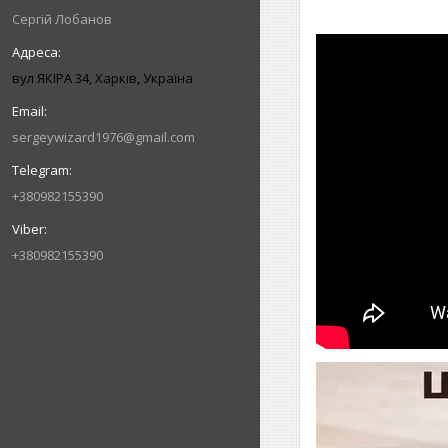
Сергій Лобанов
вул ЯКІРА 34, Харків, Україна
sergeywizard1976@gmail.com
+380982155390
+380982155390