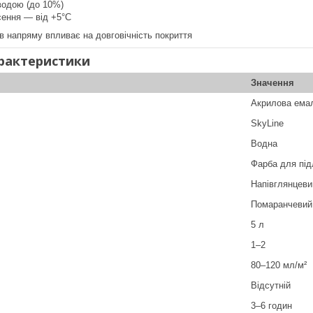
водою (до 10%)
сення — від +5°C
в напряму впливає на довговічність покриття
арактеристики
Значення
Акрилова ема
SkyLine
Водна
Фарба для під
Напівглянцеви
Помаранчевий
5 л
1–2
80–120 мл/м²
Відсутній
3–6 годин