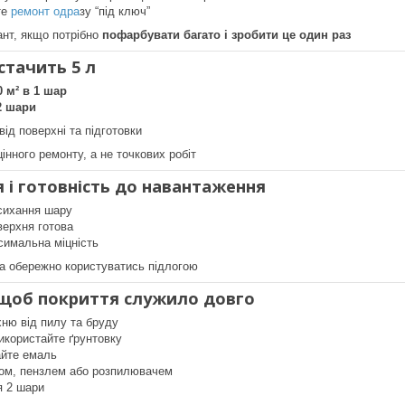
те
ремонт одра
зу “під ключ”
ант, якщо потрібно
пофарбувати багато і зробити це один раз
стачить 5 л
0 м² в 1 шар
 2 шари
ід поверхні та підготовки
інного ремонту, а не точкових робіт
 і готовність до навантаження
сихання шару
верхня готова
симальна міцність
а обережно користуватись підлогою
 щоб покриття служило довго
хню від пилу та бруду
икористайте ґрунтовку
айте емаль
ом, пензлем або розпилювачем
я 2 шари