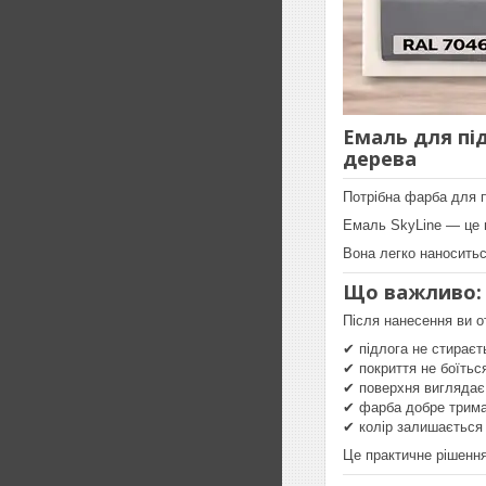
Емаль для під
дерева
Потрібна фарба для п
Емаль SkyLine — це 
Вона легко наноситьс
Що важливо: 
Після нанесення ви о
✔ підлога не стираєть
✔ покриття не боїтьс
✔ поверхня виглядає 
✔ фарба добре трима
✔ колір залишається 
Це практичне рішення