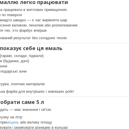
емаллю легко працювати
а працювати в житлових приміщеннях
 по поверхні
занадто швидко — є час вирівняти шар
есення валиком, пензлем або розпилювачем
ля тих, хто фарбує вперше
ований результат без складних технік
показує себе ця емаль
(гаражі, склади, підвали)
и (будинки, дачі)
ення
сподарські зони
турки, плитних матеріалів
на фарба для внутрішніх і зовнішніх робіт
 обрати саме 5 л
одить — має значення і об’єм:
хунку на літр
 при
міщень
або велику площу
вувати і ризикувати різницею в кольорі