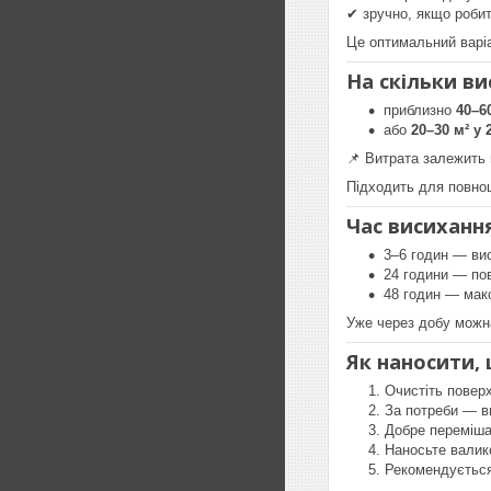
✔ зручно, якщо роби
Це оптимальний варі
На скільки ви
приблизно
40–6
або
20–30 м² у
📌 Витрата залежить в
Підходить для повноц
Час висихання
3–6 годин — ви
24 години — по
48 годин — мак
Уже через добу можн
Як наносити,
Очистіть повер
За потреби — в
Добре переміш
Наносьте валик
Рекомендуєтьс