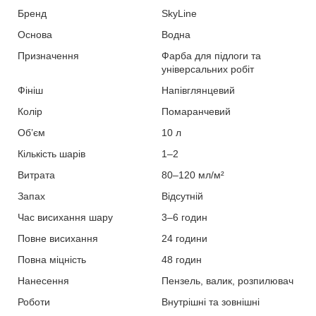
Бренд
SkyLine
Основа
Водна
Призначення
Фарба для підлоги та
універсальних робіт
Фініш
Напівглянцевий
Колір
Помаранчевий
Об’єм
10 л
Кількість шарів
1–2
Витрата
80–120 мл/м²
Запах
Відсутній
Час висихання шару
3–6 годин
Повне висихання
24 години
Повна міцність
48 годин
Нанесення
Пензель, валик, розпилювач
Роботи
Внутрішні та зовнішні