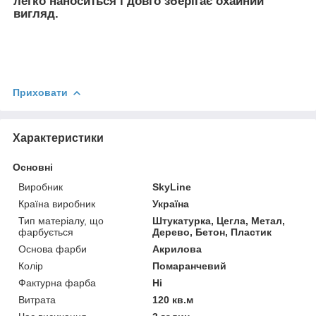
легко наноситься і довго зберігає охайний
вигляд.
Приховати
Характеристики
Основні
Виробник
SkyLine
Країна виробник
Україна
Тип матеріалу, що
Штукатурка, Цегла, Метал,
фарбується
Дерево, Бетон, Пластик
Основа фарби
Акрилова
Колір
Помаранчевий
Фактурна фарба
Ні
Витрата
120 кв.м