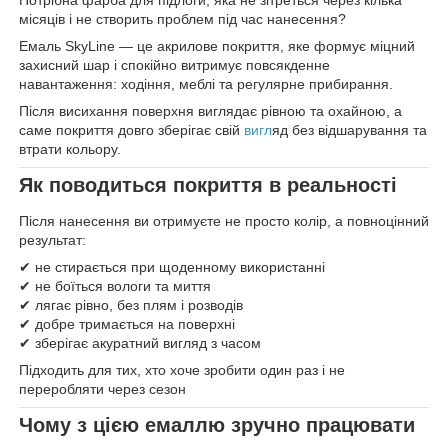
Потрібна фарба для підлоги, яка не зітреться через кілька
місяців і не створить проблем під час нанесення?
Емаль SkyLine — це акрилове покриття, яке формує міцний
захисний шар і спокійно витримує повсякденне
навантаження: ходіння, меблі та регулярне прибирання.
Після висихання поверхня виглядає рівною та охайною, а
саме покриття довго зберігає свій
вигл
яд без відшарування та
втрати кольору.
Як поводиться покриття в реальності
Після нанесення ви отримуєте не просто колір, а повноцінний
результат:
✔ не стирається при щоденному використанні
✔ не боїться вологи та миття
✔ лягає рівно, без плям і розводів
✔ добре тримається на поверхні
✔ зберігає акуратний вигляд з часом
Підходить для тих, хто хоче зробити один раз і не
переробляти через сезон
Чому з цією емаллю зручно працювати