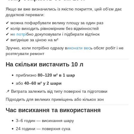
Якщо ви вже визначились із якістю покриття, цей об’єм дає
додаткові переваги:
✔ можна пофарбувати велику площу за один раз
✔ колір виходить рівномірним без відмінностей
✔ н
е потрі
бно докуповувати і підбирати відтінок
✔ вигідніше за ціною на м²
Зручно, коли потрібно одразу в
иконати вес
ь обсяг робіт і не
розтягувати ремонт
На скільки вистачить 10 л
приблизно
80–120 м² в 1 шар
або
40–60 м² у 2 шари
📌 Витрата залежить від типу поверхні та підготовки
Підходить для великих приміщень або кількох зон
Час висихання та використання
3–6 годин — висихання шару
24 години — поверхня суха