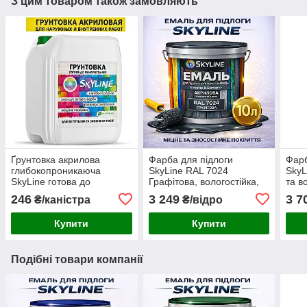
З цим товаром також замовляють
Ґрунтовка акрилова
Фарба для підлоги
Фарб
глибокопроникаюча
SkyLine RAL 7024
SkyL
SkyLine готова до
Графітова, вологостійка,
та в
застосування 5л
зносостійка, без запаху,
емал
246
3 249
3 7
₴/каністра
₴/відро
для дерева, металу та
дере
бетону, 10 л
підл
Купити
Купити
Подібні товари компанії