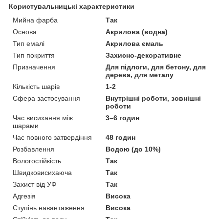
Користувальницькі характеристики
Мийна фарба
Так
Основа
Акрилова (водна)
Тип емалі
Акрилова ємаль
Тип покриття
Захисно-декоративне
Призначення
Для підлоги, для бетону, для
дерева, для металу
Кількість шарів
1-2
Сфера застосування
Внутрішні роботи, зовнішні
роботи
Час висихання між
3–6 годин
шарами
Час повного затвердіння
48 годин
Розбавлення
Водою (до 10%)
Вологостійкість
Так
Швидковисихаюча
Так
Захист від УФ
Так
Адгезія
Висока
Ступінь навантаження
Висока