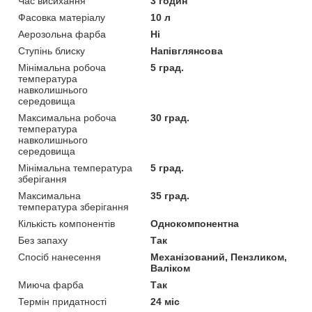
Час висихання
3 годин
Фасовка матеріалу
10 л
Аерозольна фарба
Ні
Ступінь блиску
Напівглянсова
Мінімальна робоча
5 град.
температура
навколишнього
середовища
Максимальна робоча
30 град.
температура
навколишнього
середовища
Мінімальна температура
5 град.
зберігання
Максимальна
35 град.
температура зберігання
Кількість компонентів
Однокомпонентна
Без запаху
Так
Спосіб нанесення
Механізований, Пензликом,
Валіком
Миюча фарба
Так
Термін придатності
24 міс