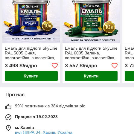
Емаль для підлоги SkyLine
Емаль для підлоги SkyLine
Емал
RAL 5005 Синя,
RAL 6005 Зелена,
RAL 
вологостійка, зносостійка,
вологостійка, зносостійка,
воло
без запаху, для дерева,
без запаху, для дерева,
без 
3 498
3 557
3 7
₴/відро
₴/відро
металу та бетону, 10 л
металу та бетону, 10 л
бето
Купити
Купити
Про нас
99% позитивних з 384 відгуків за рік
Працює з 19.02.2023
м. Харків
вул ЯКІРА 34, Харків, Україна