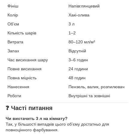
Фініш
Напівглянцевий
Колір
Хакі-олива
Об’єм
3 л
Кількість шарів
1–2
Витрата
80–120 мл/м²
Запах
Відсутній
Час висихання шару
3–6 годин
Повне висихання
24 години
Повна міцність
48 годин
Нанесення
Пензель, валик, розпилювач
Роботи
Внутрішні та зовнішні
❓
Часті питання
Чи вистачить 3 л на кімнату?
Так, у більшості випадків цього об’єму достатньо для
повноцінного фарбування.