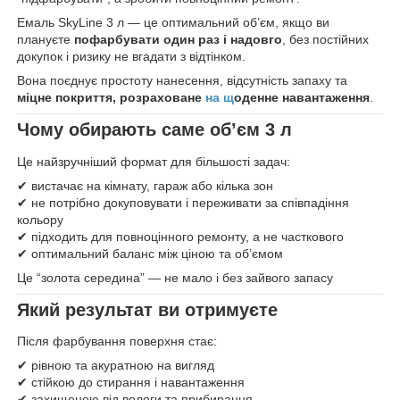
Емаль SkyLine 3 л — це оптимальний об’єм, якщо ви
плануєте
пофарбувати один раз і надовго
, без постійних
докупок і ризику не вгадати з відтінком.
Вона поєднує простоту нанесення, відсутність запаху та
міцне покриття, розраховане
на щ
оденне навантаження
.
Чому обирають саме об’єм 3 л
Це найзручніший формат для більшості задач:
✔ вистачає на кімнату, гараж або кілька зон
✔ не потрібно докуповувати і переживати за співпадіння
кольору
✔ підходить для повноцінного ремонту, а не часткового
✔ оптимальний баланс між ціною та об’ємом
Це “золота середина” — не мало і без зайвого запасу
Який результат ви отримуєте
Після фарбування поверхня стає:
✔ рівною та акуратною на вигляд
✔ стійкою до стирання і навантаження
✔ захищеною від вологи та прибирання