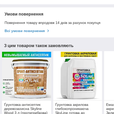
Умови повернення
Повернення товару впродовж 14 днів за рахунок покупця
Всі умови повернення
З цим товаром також замовляють
Ґрунтовка-антисептик
Ґрунтовка акрилова
Емал
деревозахисна Skyline
глибокопроникаюча
акри
Wood 3 л (протигрибкова)
SkyLine готова до
Зеле