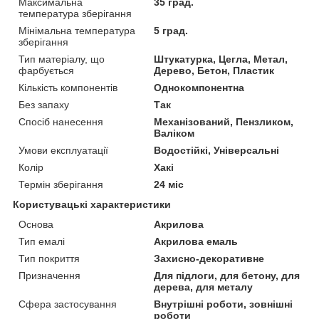
Максимальна
35 град.
температура зберігання
Мінімальна температура
5 град.
зберігання
Тип матеріалу, що
Штукатурка, Цегла, Метал,
фарбується
Дерево, Бетон, Пластик
Кількість компонентів
Однокомпонентна
Без запаху
Так
Спосіб нанесення
Механізований, Пензликом,
Валіком
Умови експлуатації
Водостійкі, Універсальні
Колір
Хакі
Термін зберігання
24 міс
Користувацькі характеристики
Основа
Акрилова
Тип емалі
Акрилова емаль
Тип покриття
Захисно-декоративне
Призначення
Для підлоги, для бетону, для
дерева, для металу
Сфера застосування
Внутрішні роботи, зовнішні
роботи