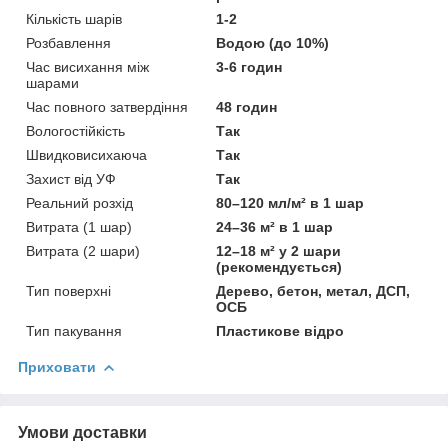
Кількість шарів
1-2
Розбавлення
Водою (до 10%)
Час висихання між
3-6 годин
шарами
Час повного затвердіння
48 годин
Вологостійкість
Так
Швидковисихаюча
Так
Захист від УФ
Так
Реальний розхід
80–120 мл/м² в 1 шар
Витрата (1 шар)
24–36 м² в 1 шар
Витрата (2 шари)
12–18 м² у 2 шари
(рекомендується)
Тип поверхні
Дерево, бетон, метал, ДСП,
ОСБ
Тип пакування
Пластикове відро
Приховати
Умови доставки