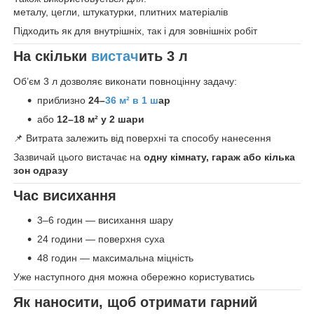
металу, цегли, штукатурки, плитних матеріалів
Підходить як для внутрішніх, так і для зовнішніх робіт
На скільки
вистач
ить 3 л
Об’єм 3 л дозволяє виконати повноцінну задачу:
приблизно
24–
36 м² в 1 ш
ар
або
12–18 м² у 2 шари
📌 Витрата залежить від поверхні та способу нанесення
Зазвичай цього вистачає на
одну кімнату, гараж або кілька
зон одразу
Час висихання
3–6 годин — висихання шару
24 години — поверхня суха
48 годин — максимальна міцність
Уже наступного дня можна обережно користуватись
Як наносити, щоб отримати гарний