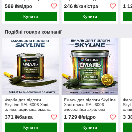
застосування 5л
воло
589
246
1 1
₴/відро
₴/каністра
для 
дере
Купити
Купити
Подібні товари компанії
Фарба для підлоги
Емаль для підлоги SkyLine
Фарб
SkyLine RAL 6006 Хакі-
Хакі-олива RAL 6006
SkyL
олива, акрилова емаль,
зносостійка акрилова
олив
зносостійка, вологостійка,
фарба для дерева, бетону
знос
371
1 729
3 3
₴/банка
₴/відро
без запаху, для дерева та
та металу, без запаху, 5 л
для 
бетону, 0.75 л
бето
Купити
Купити