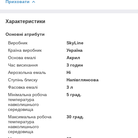
Приховати
Характеристики
Основні атрибути
Виробник
SkyLine
Країна виробник
Україна
Основа емалі
Акрил
Час висихання
3 годин
Аерозольна емаль
Ні
Ступінь блиску
Напівглянсова
Фасовка емалі
3 л
Мінімальна робоча
5 град.
температура
навколишнього
середовища
Максимальна робоча
30 град.
температура
навколишнього
середовища