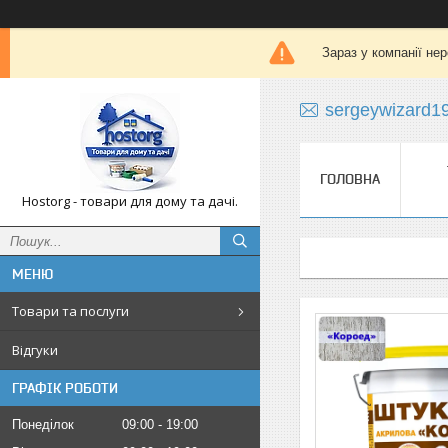
Зараз у компанії не
sergeywizard1
ГОЛОВНА
Hostorg - товари для дому та дачі.
Товари та послуги
Відгуки
ГРАФІК РОБОТИ
Понеділок
09:00
19:00