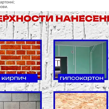
картонні;
нови.