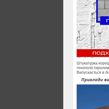
Штукатурка корої
пінополістиролом
Випускається в бі
Приклади в