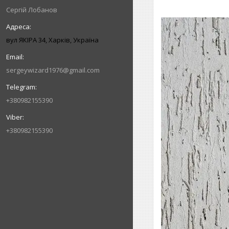
Сергій Лобанов
вул ЯКІРА 34, Харків, Україна
sergeywizard1976@gmail.com
+380982155390
+380982155390