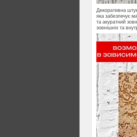
Декоративна штук
яка забезпечує ма
та акуратний зовн
зовнішніх та внут