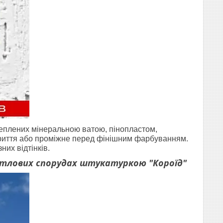
теплених мінеральною ватою, пінопластом,
криття або проміжне перед фінішним фарбуванням.
них відтінків.
тлових спорудах штукатуркою "Короїд"