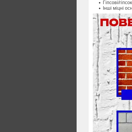
Гіпсові/гіпсо
Інші міцні ос