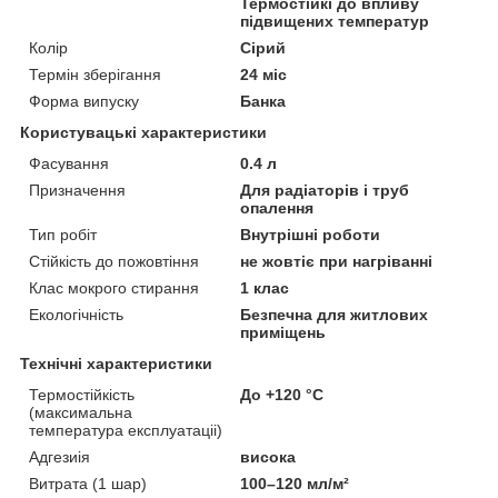
Термостійкі до впливу
підвищених температур
Колір
Сірий
Термін зберігання
24 міс
Форма випуску
Банка
Користувацькі характеристики
Фасування
0.4 л
Призначення
Для радіаторів і труб
опалення
Тип робіт
Внутрішні роботи
Стійкість до пожовтіння
не жовтіє при нагріванні
Клас мокрого стирання
1 клас
Екологічність
Безпечна для житлових
приміщень
Технічні характеристики
Термостійкість
До +120 °C
(максимальна
температура експлуатаціі)
Адгезиія
висока
Витрата (1 шар)
100–120 мл/м²