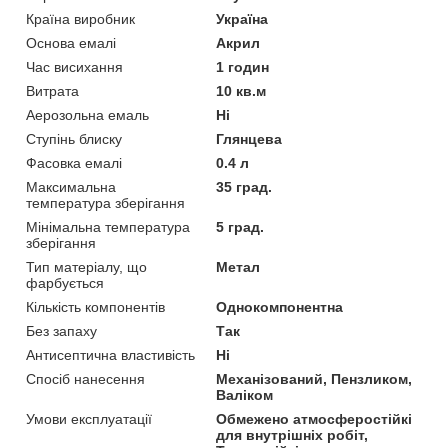
Країна виробник
Україна
Основа емалі
Акрил
Час висихання
1 годин
Витрата
10 кв.м
Аерозольна емаль
Ні
Ступінь блиску
Глянцева
Фасовка емалі
0.4 л
Максимальна
35 град.
температура зберігання
Мінімальна температура
5 град.
зберігання
Тип матеріалу, що
Метал
фарбується
Кількість компонентів
Однокомпонентна
Без запаху
Так
Антисептична властивість
Ні
Спосіб нанесення
Механізований, Пензликом,
Валіком
Умови експлуатації
Обмежено атмосферостійкі
для внутрішніх робіт,