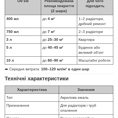
Об’єм
Рекомендована
Для чого
площа покриття
підходить
(2 шари)
400 мл
до
4 м²
1–2 радіатори,
дрібний ремонт
750 мл
до
7 м²
2–3 радіатори
3 л
до
25–30 м²
Квартира
5 л
до
40–45 м²
Будинок або
великий об’єкт
10 л
до
80–90 м²
Масштабні роботи
➡️ Середня витрата:
100–120 мл/м² в один шар
.
Технічні характеристики
Характеристика
Значення
Тип
Акрилова емаль
Призначення
Для радіаторів і труб
опалення