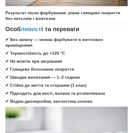
Результат після фарбування: рівне глянцеве покриття
без патьоків і жовтизни
Особ
ливост
і та переваги
✔ Без запаху — можна фарбувати в житлових
приміщеннях
✔ Термостійкість до +120 °C
✔ Не жовтіє при нагріванні
✔ Глянцеве білосніжне покриття
✔ Швидке висихання — 1–2 години
✔ Стійка до миття та стирання (1 клас)
✔ Підходить для кисті, валика та розпилювача
✔ Водно-дисперсійна, екологічна основа