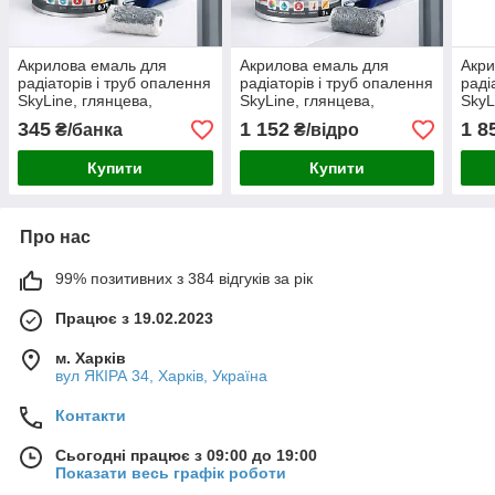
Акрилова емаль для
Акрилова емаль для
Акри
радіаторів і труб опалення
радіаторів і труб опалення
раді
SkyLine, глянцева,
SkyLine, глянцева,
SkyL
термостійка, без запаху,
термостійка, без запаху,
терм
345
1 152
1 8
₴/банка
₴/відро
сіра, 750 мл
сіра, 3 л
сіра
Купити
Купити
Про нас
99% позитивних з 384 відгуків за рік
Працює з 19.02.2023
м. Харків
вул ЯКІРА 34, Харків, Україна
Контакти
Сьогодні працює з 09:00 до 19:00
Показати весь графік роботи