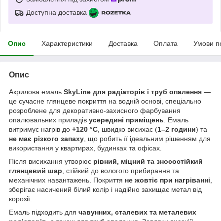
Доступна доставка
Опис
Характеристики
Доставка
Оплата
Умови п
Опис
Акрилова емаль
SkyLine для радіаторів і труб опалення
—
це сучасне глянцеве покриття на водній основі, спеціально
розроблене для декоративно-захисного фарбування
опалювальних приладів
усередині приміщень
. Емаль
витримує нагрів до
+120 °C
, швидко висихає (
1–2 години
) та
не має різкого запаху
, що робить її ідеальним рішенням для
використання у квартирах, будинках та офісах.
Після висихання утворює
рівний, міцний та зносостійкий
глянцевий шар
, стійкий до вологого прибирання та
механічних навантажень. Покриття
не жовтіє при нагріванні
,
зберігає насичений білий колір і надійно захищає метал від
корозії.
Емаль підходить для
чавунних, сталевих та металевих