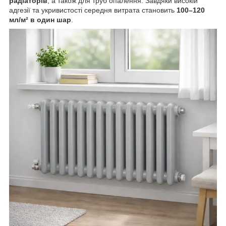
радіаторів
, а також для труб опалення. Завдяки високій
адгезії та укривистості середня витрата становить
100–120
мл/м² в один шар
.