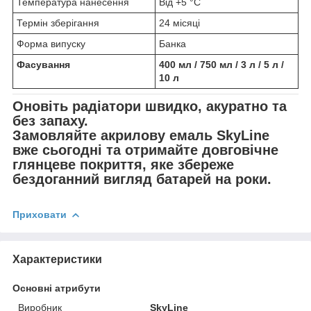
Температура нанесення
Від +5 °C
Термін зберігання
24 місяці
Форма випуску
Банка
Фасування
400 мл / 750 мл / 3 л / 5 л /
10 л
Оновіть радіатори швидко, акуратно та
без запаху.
Замовляйте акрилову емаль SkyLine
вже сьогодні та отримайте довговічне
глянцеве покриття, яке збереже
бездоганний вигляд батарей на роки.
Приховати
Характеристики
Основні атрибути
Виробник
SkyLine