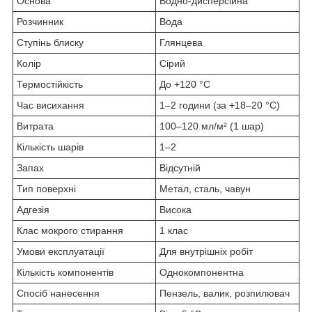
Основа
Водно-дисперсійна
Розчинник
Вода
Ступінь блиску
Глянцева
Колір
Сірий
Термостійкість
До +120 °C
Час висихання
1–2 години (за +18–20 °C)
Витрата
100–120 мл/м² (1 шар)
Кількість шарів
1–2
Запах
Відсутній
Тип поверхні
Метал, сталь, чавун
Адгезія
Висока
Клас мокрого стирання
1 клас
Умови експлуатації
Для внутрішніх робіт
Кількість компонентів
Однокомпонентна
Спосіб нанесення
Пензель, валик, розпилювач