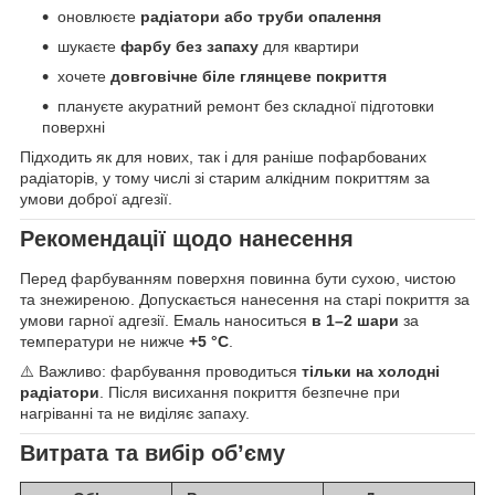
оновлюєте
радіатори або труби опалення
шукаєте
фарбу без запаху
для квартири
хочете
довговічне біле глянцеве покриття
плануєте акуратний ремонт без складної підготовки
поверхні
Підходить як для нових, так і для раніше пофарбованих
радіаторів, у тому числі зі старим алкідним покриттям за
умови доброї адгезії.
Рекомендації щодо нанесення
Перед фарбуванням поверхня повинна бути сухою, чистою
та знежиреною. Допускається нанесення на старі покриття за
умови гарної адгезії. Емаль наноситься
в 1–2 шари
за
температури не нижче
+5 °C
.
⚠️ Важливо: фарбування проводиться
тільки на холодні
радіатори
. Після висихання покриття безпечне при
нагріванні та не виділяє запаху.
Витрата та вибір об’єму