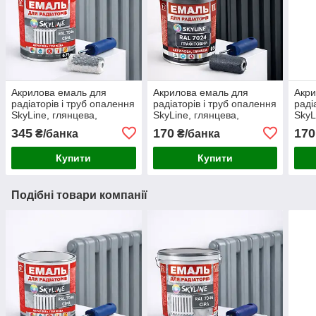
Акрилова емаль для
Акрилова емаль для
Акри
радіаторів і труб опалення
радіаторів і труб опалення
раді
SkyLine, глянцева,
SkyLine, глянцева,
SkyL
термостійка, без запаху,
термостійка, без запаху,
терм
345
170
170
₴/банка
₴/банка
сіра, 750 мл
графітова, 400 мл
біла
Купити
Купити
Подібні товари компанії