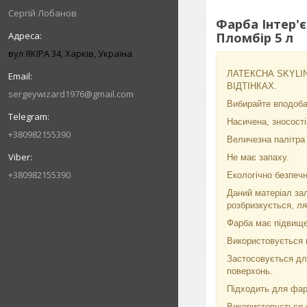
Сергій Лобанов
Фарба Інтер'є
Пломбір 5 л
вул ЯКІРА 34, Харків, Україна
ЛАТЕКСНА SKYLINE
ВІДТІНКАХ.
sergeywizard1976@gmail.com
Вибирайте вподобан
Насичена, зносості
+380982155390
Величезна палітра в
Не має запаху.
+380982155390
Екологічно безпечн
Даний матеріал зал
розбризкується, л
Фарба має підвищен
Використовується п
Застосовується для
поверхонь.
Підходить для фа
Використовується я