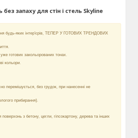
ез запаху для стін і стель Skyline
ння будь-яких інтер'єрів, ТЕПЕР У ГОТОВИХ ТРЕНДОВИХ
иття.
 уже готових закольорованих тонах.
иві кольори.
но перемішується, без грудок, при нанесенні не
ологого прибирання).
оверхонь з бетону, цегли, гіпсокартону, дерева та інших