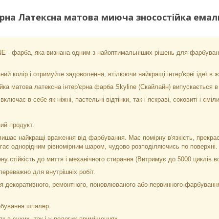
рна Латексна матова миюча зносостійка емаль б
 - фарба, яка визнана одним з найоптимальніших рішень для фарбува
ий колір і отримуйте задоволення, втілюючи найкращі інтер'єрні ідеї в ж
йка матова латексна інтер'єрна фарба Skyline (Скайлайн) випускається в
ключає в себе як ніжні, пастельні відтінки, так і яскраві, соковиті і сміл
ий продукт.
ишає найкращі враження від фарбування. Має помірну в'язкість, прекрас
ягає однорідним рівномірним шаром, чудово розподіляючись по поверхні.
у стійкість до миття і механічного стирання (Витримує до 5000 циклів в
ереважно для внутрішніх робіт.
 декоративного, ремонтного, поновлюваного або первинного фарбування п
рбування шпалер.
к в сухих, так і у вологих приміщеннях.