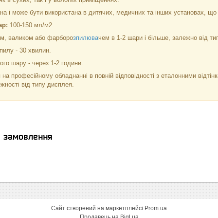
а і може бути використана в дитячих, медичних та інших установах, що 
ар:
100-150 мл/м2.
м, валиком або фарборо
зпилюва
чем в 1-2 шари і більше, залежно від тип
пилу - 30 хвилин.
го шару - через 1-2 години.
 на професійному обладнанні в повній відповідності з еталонними відті
ежності від типу дисплея.
я замовлення
Сайт створений на маркетплейсі
Prom.ua
Продавець на Bigl.ua