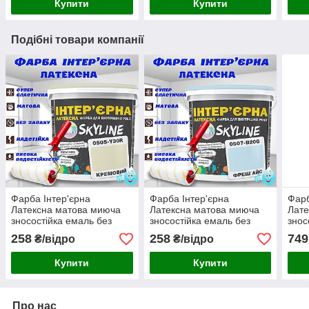
Купити
Купити
Подібні товари компанії
Фарба Інтер'єрна
Фарба Інтер'єрна
Фарб
Латексна матова миюча
Латексна матова миюча
Лате
зносостійка емаль без
зносостійка емаль без
знос
запаху для стін і стель
запаху для стін і стель
запа
258
258
749
₴/відро
₴/відро
Skyline Кремова 1 л
Skyline Фреш Айс 1 л
Skyl
Купити
Купити
Про нас