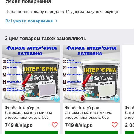
Умови повернення
Повернення товару впродовж 14 днів за рахунок покупця
Всі умови повернення
З цим товаром також замовляють
Фарба Інтер'єрна
Фарба Інтер'єрна
Фарб
Латексна матова миюча
Латексна матова миюча
Лате
зносостійка емаль без
зносостійка емаль без
знос
запаху для стін і стель
запаху для стін і стель
запа
749
749
2 0
₴/відро
₴/відро
Skyline Припилена
Skyline Вершкова 3 л
Skyl
лаванда 3 л