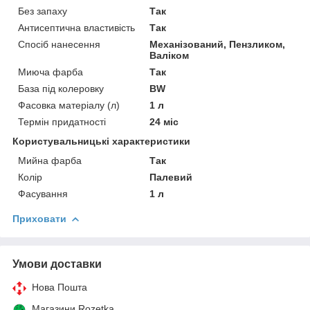
Без запаху
Так
Антисептична властивість
Так
Спосіб нанесення
Механізований, Пензликом,
Валіком
Миюча фарба
Так
База під колеровку
BW
Фасовка матеріалу (л)
1 л
Термін придатності
24 міс
Користувальницькі характеристики
Мийна фарба
Так
Колір
Палевий
Фасування
1 л
Приховати
Умови доставки
Нова Пошта
Магазини Rozetka