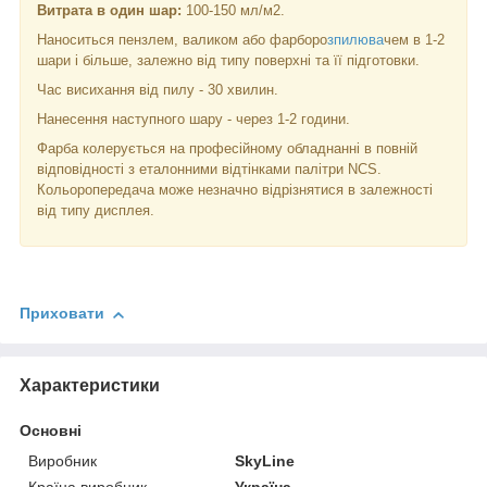
Витрата в один шар:
100-150 мл/м2.
Наноситься пензлем, валиком або фарборо
зпилюва
чем в 1-2
шари і більше, залежно від типу поверхні та її підготовки.
Час висихання від пилу - 30 хвилин.
Нанесення наступного шару - через 1-2 години.
Фарба колерується на професійному обладнанні в повній
відповідності з еталонними відтінками палітри NCS.
Кольоропередача може незначно відрізнятися в залежності
від типу дисплея.
Приховати
Характеристики
Основні
Виробник
SkyLine
Країна виробник
Україна