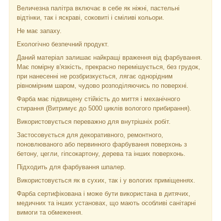
Величезна палітра включає в себе як ніжні, пастельні
відтінки, так і яскраві, соковиті і сміливі кольори.
Не має запаху.
Екологічно безпечний продукт.
Даний матеріал залишає найкращі враження від фарбування.
Має помірну в'язкість, прекрасно перемішується, без грудок,
при нанесенні не розбризкується, лягає однорідним
рівномірним шаром, чудово розподіляючись по поверхні.
Фарба має підвищену стійкість до миття і механічного
стирання (Витримує до 5000 циклів вологого прибирання).
Використовується переважно для внутрішніх робіт.
Застосовується для декоративного, ремонтного,
поновлюваного або первинного фарбування поверхонь з
бетону, цегли, гіпсокартону, дерева та інших поверхонь.
Підходить для фарбування шпалер.
Використовується як в сухих, так і у вологих приміщеннях.
Фарба сертифікована і може бути використана в дитячих,
медичних та інших установах, що мають особливі санітарні
вимоги та обмеження.