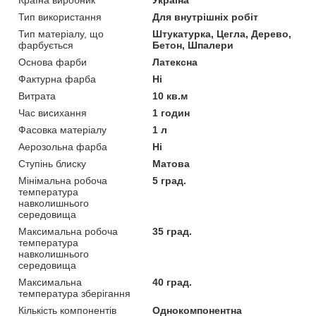
Тип використання
Для внутрішніх робіт
Тип матеріалу, що
Штукатурка, Цегла, Дерево,
фарбується
Бетон, Шпалери
Основа фарби
Латексна
Фактурна фарба
Ні
Витрата
10 кв.м
Час висихання
1 годин
Фасовка матеріалу
1 л
Аерозольна фарба
Ні
Ступінь блиску
Матова
Мінімальна робоча
5 град.
температура
навколишнього
середовища
Максимальна робоча
35 град.
температура
навколишнього
середовища
Максимальна
40 град.
температура зберігання
Кількість компонентів
Однокомпонентна