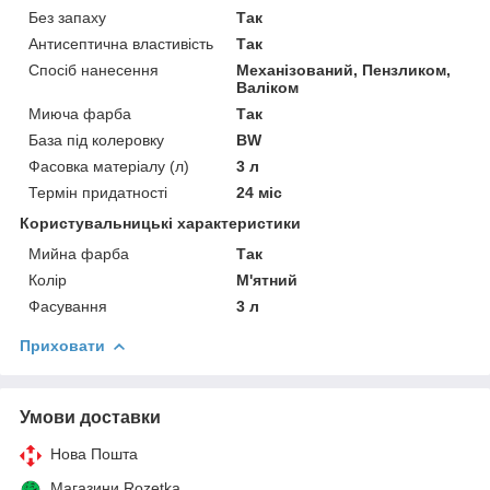
Без запаху
Так
Антисептична властивість
Так
Спосіб нанесення
Механізований, Пензликом,
Валіком
Миюча фарба
Так
База під колеровку
BW
Фасовка матеріалу (л)
3 л
Термін придатності
24 міс
Користувальницькі характеристики
Мийна фарба
Так
Колір
М'ятний
Фасування
3 л
Приховати
Умови доставки
Нова Пошта
Магазини Rozetka