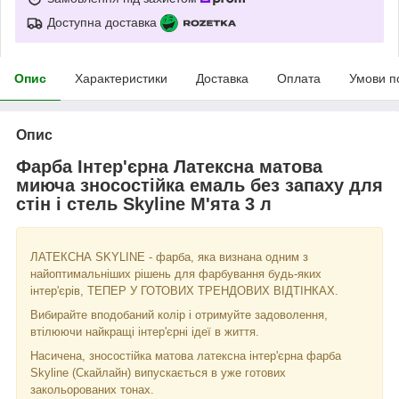
Доступна доставка
Опис
Характеристики
Доставка
Оплата
Умови п
Опис
Фарба Інтер'єрна Латексна матова
миюча зносостійка емаль без запаху для
стін і стель Skyline М'ята 3 л
ЛАТЕКСНА SKYLINE - фарба, яка визнана одним з
найоптимальніших рішень для фарбування будь-яких
інтер'єрів, ТЕПЕР У ГОТОВИХ ТРЕНДОВИХ ВІДТІНКАХ.
Вибирайте вподобаний колір і отримуйте задоволення,
втілюючи найкращі інтер'єрні ідеї в життя.
Насичена, зносостійка матова латексна інтер'єрна фарба
Skyline (Скайлайн) випускається в уже готових
закольорованих тонах.