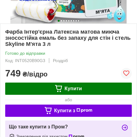
Фарба Інтер'єрна Латексна матова миюча
зносостійка емаль без запаху для стін і стель
Skyline М'ята 3 л
Готово до відправки
Код: INT0520B90G3
Роздріб
749
₴/відро
Купити
або
Купити з
Що таке купити з Пром?
Замовлення під захистом