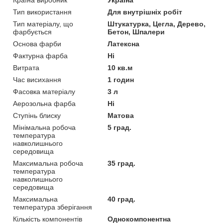
Тип використання
Для внутрішніх робіт
Тип матеріалу, що
Штукатурка, Цегла, Дерево,
фарбується
Бетон, Шпалери
Основа фарби
Латексна
Фактурна фарба
Ні
Витрата
10 кв.м
Час висихання
1 годин
Фасовка матеріалу
3 л
Аерозольна фарба
Ні
Ступінь блиску
Матова
Мінімальна робоча
5 град.
температура
навколишнього
середовища
Максимальна робоча
35 град.
температура
навколишнього
середовища
Максимальна
40 град.
температура зберігання
Кількість компонентів
Однокомпонентна