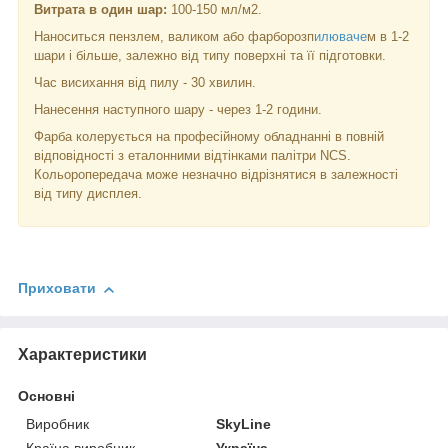
Витрата в один шар:
100-150 мл/м2.
Наноситься пензлем, валиком або фарборозп
илюваче
м в 1-2
шари і більше, залежно від типу поверхні та її підготовки.
Час висихання від пилу - 30 хвилин.
Нанесення наступного шару - через 1-2 години.
Фарба колерується на професійному обладнанні в повній
відповідності з еталонними відтінками палітри NCS.
Кольоропередача може незначно відрізнятися в залежності
від типу дисплея.
Приховати
Характеристики
Основні
Виробник
SkyLine
Країна виробник
Україна