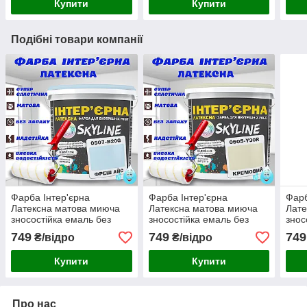
Купити
Купити
Подібні товари компанії
Фарба Інтер'єрна
Фарба Інтер'єрна
Фарб
Латексна матова миюча
Латексна матова миюча
Лате
зносостійка емаль без
зносостійка емаль без
знос
запаху для стін і стель
запаху для стін і стель
запа
749
749
749
₴/відро
₴/відро
Skyline Фреш Айс 3 л
Skyline Кремова 3 л
Skyl
Купити
Купити
Про нас