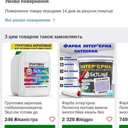
Умови повернення
Повернення товару впродовж 14 днів за рахунок покупця
Всі умови повернення
З цим товаром також замовляють
Ґрунтовка акрилова
Фарба Інтер'єрна
Фарб
глибокопроникаюча
Латексна матова миюча
Лате
SkyLine готова до
зносостійка емаль без
знос
застосування 5л
запаху для стін і стель
запа
246
2 328
749
₴/каністра
₴/відро
Skyline Крокус 10 л
Skyl