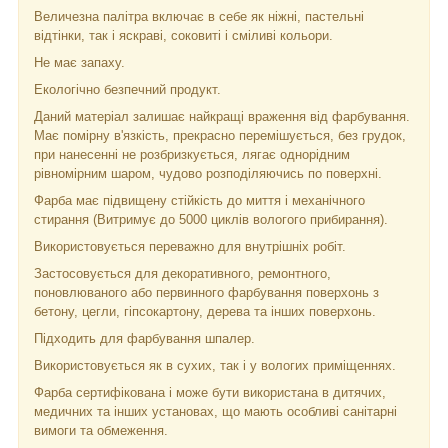
Величезна палітра включає в себе як ніжні, пастельні
відтінки, так і яскраві, соковиті і сміливі кольори.
Не має запаху.
Екологічно безпечний продукт.
Даний матеріал залишає найкращі враження від фарбування.
Має помірну в'язкість, прекрасно перемішується, без грудок,
при нанесенні не розбризкується, лягає однорідним
рівномірним шаром, чудово розподіляючись по поверхні.
Фарба має підвищену стійкість до миття і механічного
стирання (Витримує до 5000 циклів вологого прибирання).
Використовується переважно для внутрішніх робіт.
Застосовується для декоративного, ремонтного,
поновлюваного або первинного фарбування поверхонь з
бетону, цегли, гіпсокартону, дерева та інших поверхонь.
Підходить для фарбування шпалер.
Використовується як в сухих, так і у вологих приміщеннях.
Фарба сертифікована і може бути використана в дитячих,
медичних та інших установах, що мають особливі санітарні
вимоги та обмеження.