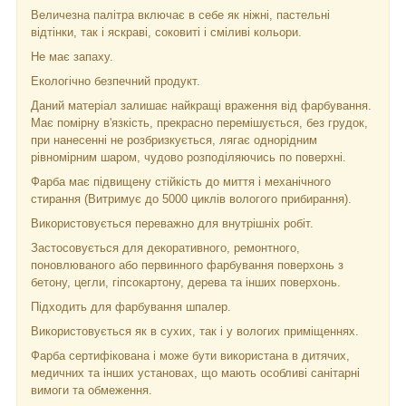
Величезна палітра включає в себе як ніжні, пастельні
відтінки, так і яскраві, соковиті і сміливі кольори.
Не має запаху.
Екологічно безпечний продукт.
Даний матеріал залишає найкращі враження від фарбування.
Має помірну в'язкість, прекрасно перемішується, без грудок,
при нанесенні не розбризкується, лягає однорідним
рівномірним шаром, чудово розподіляючись по поверхні.
Фарба має підвищену стійкість до миття і механічного
стирання (Витримує до 5000 циклів вологого прибирання).
Використовується переважно для внутрішніх робіт.
Застосовується для декоративного, ремонтного,
поновлюваного або первинного фарбування поверхонь з
бетону, цегли, гіпсокартону, дерева та інших поверхонь.
Підходить для фарбування шпалер.
Використовується як в сухих, так і у вологих приміщеннях.
Фарба сертифікована і може бути використана в дитячих,
медичних та інших установах, що мають особливі санітарні
вимоги та обмеження.