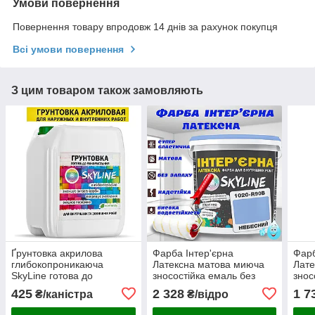
Умови повернення
Повернення товару впродовж 14 днів за рахунок покупця
Всі умови повернення
З цим товаром також замовляють
Ґрунтовка акрилова
Фарба Інтер'єрна
Фарб
глибокопроникаюча
Латексна матова миюча
Лате
SkyLine готова до
зносостійка емаль без
знос
застосування 10л
запаху для стін і стель
запа
425
2 328
1 7
₴/каністра
₴/відро
Skyline Небесний 10 л
Skyl