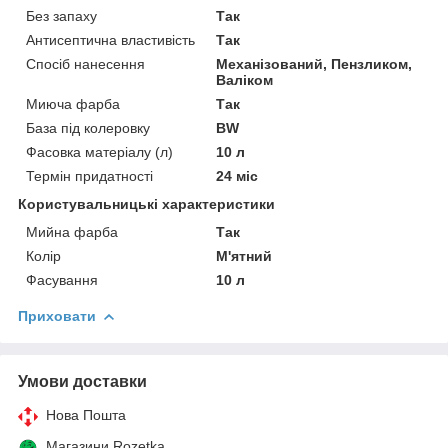
Без запаху
Так
Антисептична властивість
Так
Спосіб нанесення
Механізований, Пензликом,
Валіком
Миюча фарба
Так
База під колеровку
BW
Фасовка матеріалу (л)
10 л
Термін придатності
24 міс
Користувальницькі характеристики
Мийна фарба
Так
Колір
М'ятний
Фасування
10 л
Приховати
Умови доставки
Нова Пошта
Магазини Rozetka