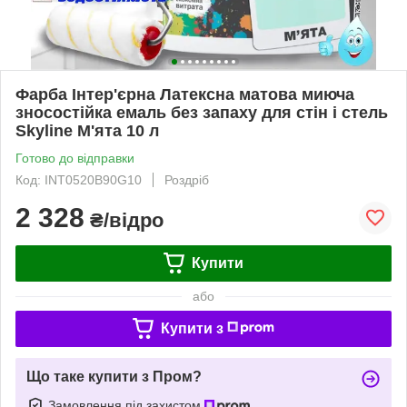
Фарба Інтер'єрна Латексна матова миюча
зносостійка емаль без запаху для стін і стель
Skyline М'ята 10 л
Готово до відправки
Код: INT0520B90G10
Роздріб
2 328
₴/відро
Купити
або
Купити з
Що таке купити з Пром?
Замовлення під захистом