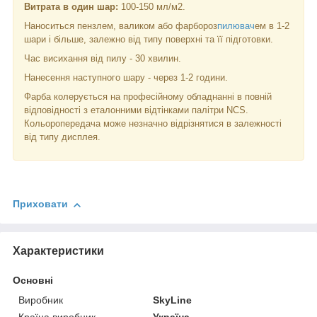
Витрата в один шар:
100-150 мл/м2.
Наноситься пензлем, валиком або фарбороз
пилювач
ем в 1-2
шари і більше, залежно від типу поверхні та її підготовки.
Час висихання від пилу - 30 хвилин.
Нанесення наступного шару - через 1-2 години.
Фарба колерується на професійному обладнанні в повній
відповідності з еталонними відтінками палітри NCS.
Кольоропередача може незначно відрізнятися в залежності
від типу дисплея.
Приховати
Характеристики
Основні
Виробник
SkyLine
Країна виробник
Україна