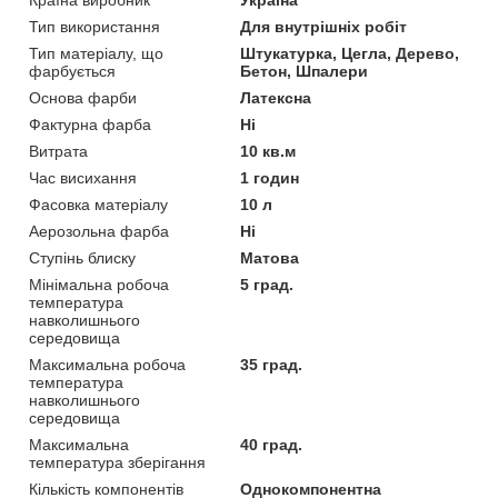
Тип використання
Для внутрішніх робіт
Тип матеріалу, що
Штукатурка, Цегла, Дерево,
фарбується
Бетон, Шпалери
Основа фарби
Латексна
Фактурна фарба
Ні
Витрата
10 кв.м
Час висихання
1 годин
Фасовка матеріалу
10 л
Аерозольна фарба
Ні
Ступінь блиску
Матова
Мінімальна робоча
5 град.
температура
навколишнього
середовища
Максимальна робоча
35 град.
температура
навколишнього
середовища
Максимальна
40 град.
температура зберігання
Кількість компонентів
Однокомпонентна