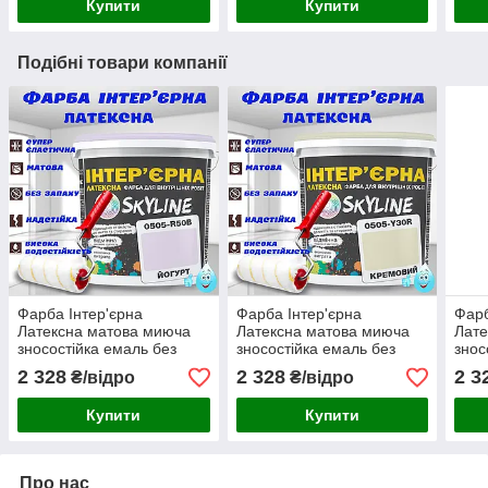
Купити
Купити
Подібні товари компанії
Фарба Інтер'єрна
Фарба Інтер'єрна
Фарб
Латексна матова миюча
Латексна матова миюча
Лате
зносостійка емаль без
зносостійка емаль без
знос
запаху для стін і стель
запаху для стін і стель
запа
2 328
2 328
2 3
₴/відро
₴/відро
Skyline Йогурт 10 л
Skyline Кремова 10 л
Skyl
Купити
Купити
Про нас