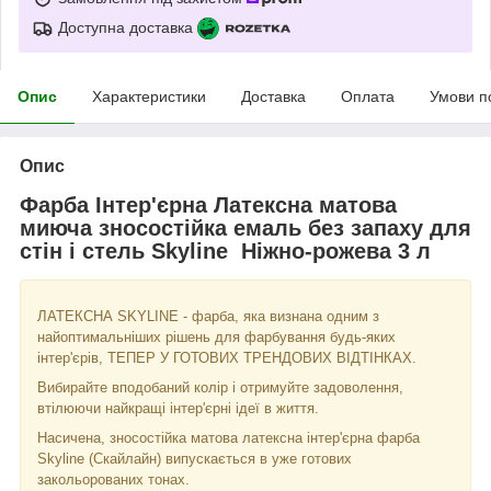
Доступна доставка
Опис
Характеристики
Доставка
Оплата
Умови п
Опис
Фарба Інтер'єрна Латексна матова
миюча зносостійка емаль без запаху для
стін і стель Skyline Ніжно-рожева 3 л
ЛАТЕКСНА SKYLINE - фарба, яка визнана одним з
найоптимальніших рішень для фарбування будь-яких
інтер'єрів, ТЕПЕР У ГОТОВИХ ТРЕНДОВИХ ВІДТІНКАХ.
Вибирайте вподобаний колір і отримуйте задоволення,
втілюючи найкращі інтер'єрні ідеї в життя.
Насичена, зносостійка матова латексна інтер'єрна фарба
Skyline (Скайлайн) випускається в уже готових
закольорованих тонах.