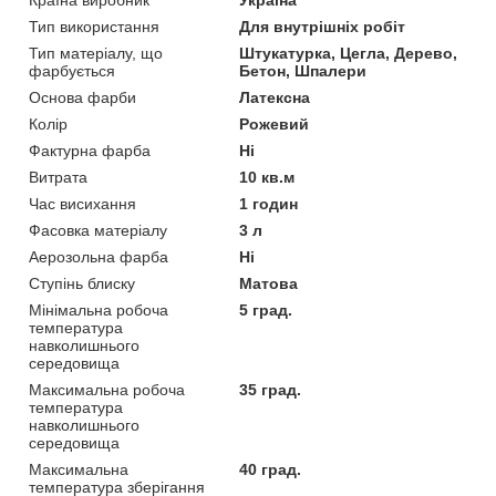
Тип використання
Для внутрішніх робіт
Тип матеріалу, що
Штукатурка, Цегла, Дерево,
фарбується
Бетон, Шпалери
Основа фарби
Латексна
Колір
Рожевий
Фактурна фарба
Ні
Витрата
10 кв.м
Час висихання
1 годин
Фасовка матеріалу
3 л
Аерозольна фарба
Ні
Ступінь блиску
Матова
Мінімальна робоча
5 град.
температура
навколишнього
середовища
Максимальна робоча
35 град.
температура
навколишнього
середовища
Максимальна
40 град.
температура зберігання