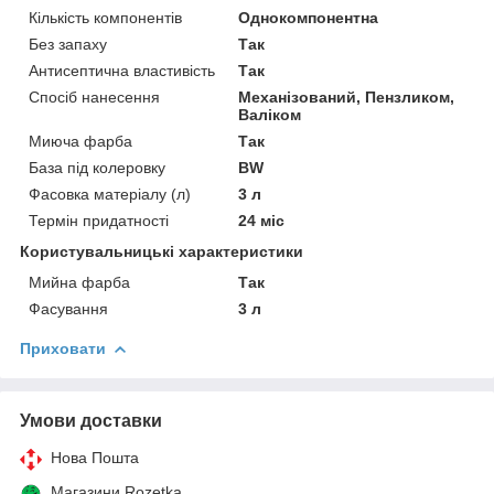
Кількість компонентів
Однокомпонентна
Без запаху
Так
Антисептична властивість
Так
Спосіб нанесення
Механізований, Пензликом,
Валіком
Миюча фарба
Так
База під колеровку
BW
Фасовка матеріалу (л)
3 л
Термін придатності
24 міс
Користувальницькі характеристики
Мийна фарба
Так
Фасування
3 л
Приховати
Умови доставки
Нова Пошта
Магазини Rozetka