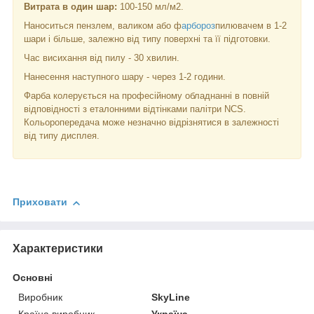
Витрата в один шар:
100-150 мл/м2.
Наноситься пензлем, валиком або ф
арбороз
пилювачем в 1-2
шари і більше, залежно від типу поверхні та її підготовки.
Час висихання від пилу - 30 хвилин.
Нанесення наступного шару - через 1-2 години.
Фарба колерується на професійному обладнанні в повній
відповідності з еталонними відтінками палітри NCS.
Кольоропередача може незначно відрізнятися в залежності
від типу дисплея.
Приховати
Характеристики
Основні
Виробник
SkyLine
Країна виробник
Україна