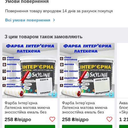
Умови повернення
Повернення товару впродовж 14 днів за рахунок покупця
Всі умови повернення
З цим товаром також замовляють
Фарба Інтер'єрна
Фарба Інтер'єрна
Аква
Латексна матова миюча
Латексна матова миюча
блок
зносостійка емаль без
зносостійка емаль без
«Sky
запаху для стін і стель
запаху для стін і стель
(дл
258
258
1 2
₴/відро
₴/відро
Skyline Пломбір 1 л
Skyline Вершкова 1 л
пове