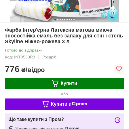
Фарба Інтер'єрна Латексна матова миюча
зносостійка емаль без запаху для стін і стель
Skyline Ніжно-рожева 3 л
Готово до відправки
Код: INT0530R3
Роздріб
776
₴/відро
Купити
або
Купити з
Що таке купити з Пром?
Замовлення під захистом