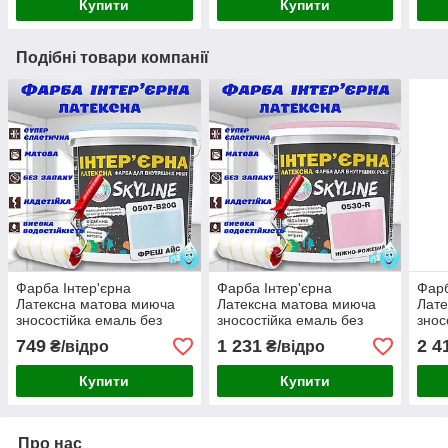
Купити
Купити
Подібні товари компанії
Фарба Інтер'єрна
Фарба Інтер'єрна
Фарб
Латексна матова миюча
Латексна матова миюча
Лате
зносостійка емаль без
зносостійка емаль без
знос
запаху для стін і стель
запаху для стін і стель
запа
749
1 231
2 4
₴/відро
₴/відро
Skyline Фреш Айс 3 л
Skyline Ніжно-рожева 5 л
Skyl
Купити
Купити
Про нас