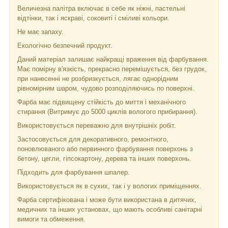
Величезна палітра включає в себе як ніжні, пастельні
відтінки, так і яскраві, соковиті і сміливі кольори.
Не має запаху.
Екологічно безпечний продукт.
Даний матеріал залишає найкращі враження від фарбування.
Має помірну в'язкість, прекрасно перемішується, без грудок,
при нанесенні не розбризкується, лягає однорідним
рівномірним шаром, чудово розподіляючись по поверхні.
Фарба має підвищену стійкість до миття і механічного
стирання (Витримує до 5000 циклів вологого прибирання).
Використовується переважно для внутрішніх робіт.
Застосовується для декоративного, ремонтного,
поновлюваного або первинного фарбування поверхонь з
бетону, цегли, гіпсокартону, дерева та інших поверхонь.
Підходить для фарбування шпалер.
Використовується як в сухих, так і у вологих приміщеннях.
Фарба сертифікована і може бути використана в дитячих,
медичних та інших установах, що мають особливі санітарні
вимоги та обмеження.