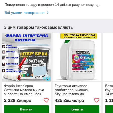
Повернення товару впродовж 14 днів за рахунок покупця
Всі умови повернення
З цим товаром також замовляють
Фарба Інтер'єрна
Ґрунтовка акрилова
Бето
Латексна матова миюча
глибокопроникаюча
ґрун
зносостійка емаль без
SkyLine готова до
14 к
запаху для стін і стель
застосування 10л
нап
2 328
425
1 1
₴/відро
₴/каністра
Skyline Фреш Айс 10 л
Купити
Купити