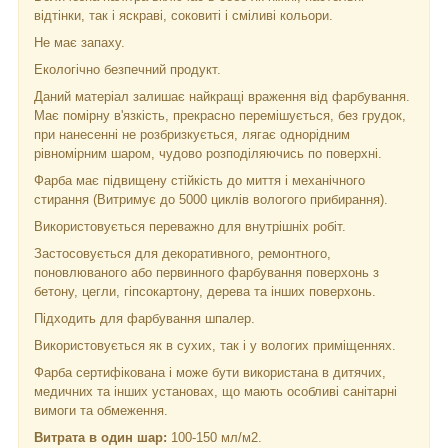
відтінки, так і яскраві, соковиті і сміливі кольори.
Не має запаху.
Екологічно безпечний продукт.
Даний матеріал залишає найкращі враження від фарбування.
Має помірну в'язкість, прекрасно перемішується, без грудок,
при нанесенні не розбризкується, лягає однорідним
рівномірним шаром, чудово розподіляючись по поверхні.
Фарба має підвищену стійкість до миття і механічного
стирання (Витримує до 5000 циклів вологого прибирання).
Використовується переважно для внутрішніх робіт.
Застосовується для декоративного, ремонтного,
поновлюваного або первинного фарбування поверхонь з
бетону, цегли, гіпсокартону, дерева та інших поверхонь.
Підходить для фарбування шпалер.
Використовується як в сухих, так і у вологих приміщеннях.
Фарба сертифікована і може бути використана в дитячих,
медичних та інших установах, що мають особливі санітарні
вимоги та обмеження.
Витрата в один шар:
100-150 мл/м2.