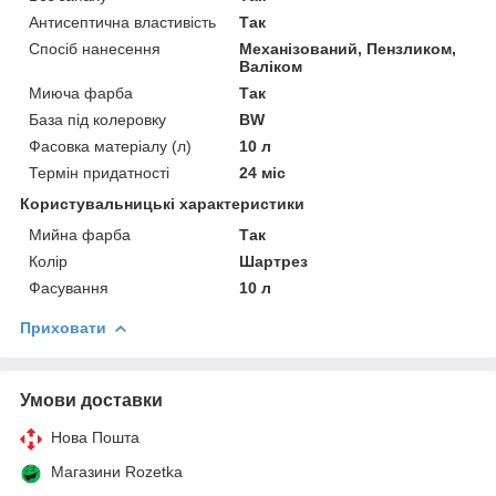
Антисептична властивість
Так
Спосіб нанесення
Механізований, Пензликом,
Валіком
Миюча фарба
Так
База під колеровку
BW
Фасовка матеріалу (л)
10 л
Термін придатності
24 міс
Користувальницькі характеристики
Мийна фарба
Так
Колір
Шартрез
Фасування
10 л
Приховати
Умови доставки
Нова Пошта
Магазини Rozetka