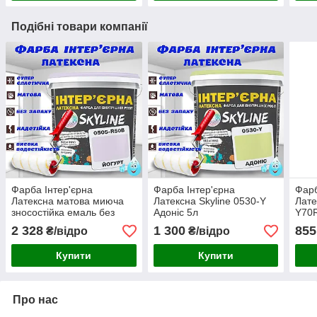
Подібні товари компанії
Фарба Інтер'єрна
Фарба Інтер'єрна
Фарб
Латексна матова миюча
Латексна Skyline 0530-Y
Лате
зносостійка емаль без
Адоніс 5л
Y70R
запаху для стін і стель
2 328
1 300
855
₴/відро
₴/відро
Skyline Йогурт 10 л
Купити
Купити
Про нас