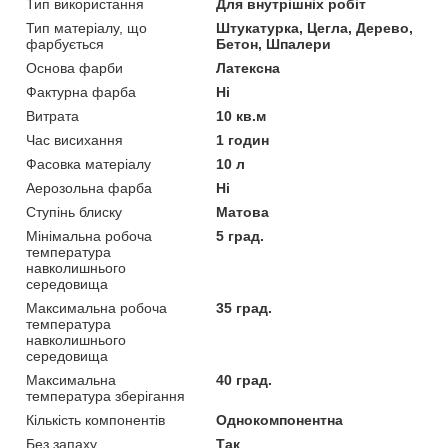
Тип використання
Для внутрішніх робіт
Тип матеріалу, що
Штукатурка, Цегла, Дерево,
фарбується
Бетон, Шпалери
Основа фарби
Латексна
Фактурна фарба
Ні
Витрата
10 кв.м
Час висихання
1 годин
Фасовка матеріалу
10 л
Аерозольна фарба
Ні
Ступінь блиску
Матова
Мінімальна робоча
5 град.
температура
навколишнього
середовища
Максимальна робоча
35 град.
температура
навколишнього
середовища
Максимальна
40 град.
температура зберігання
Кількість компонентів
Однокомпонентна
Без запаху
Так