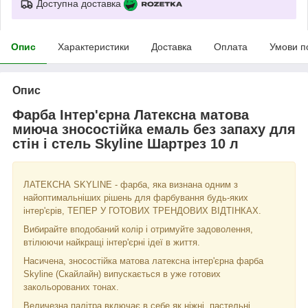
Доступна доставка
Опис
Характеристики
Доставка
Оплата
Умови п
Опис
Фарба Інтер'єрна Латексна матова
миюча зносостійка емаль без запаху для
стін і стель Skyline Шартрез 10 л
ЛАТЕКСНА SKYLINE - фарба, яка визнана одним з
найоптимальніших рішень для фарбування будь-яких
інтер'єрів, ТЕПЕР У ГОТОВИХ ТРЕНДОВИХ ВІДТІНКАХ.
Вибирайте вподобаний колір і отримуйте задоволення,
втілюючи найкращі інтер'єрні ідеї в життя.
Насичена, зносостійка матова латексна інтер'єрна фарба
Skyline (Скайлайн) випускається в уже готових
закольорованих тонах.
Величезна палітра включає в себе як ніжні, пастельні