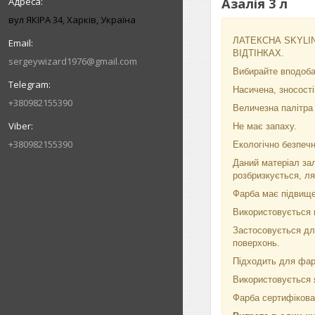
Азалія 3 л
вул ЯКІРА 34, Харків, Україна
ЛАТЕКСНА SKYLINE
ВІДТІНКАХ.
sergeywizard1976@gmail.com
Вибирайте вподобан
Насичена, зносості
+380982155390
Величезна палітра в
Не має запаху.
+380982155390
Екологічно безпечн
Даний матеріал зал
розбризкується, л
Фарба має підвищен
Використовується п
Застосовується для
поверхонь.
Підходить для фа
Використовується я
Фарба сертифікован