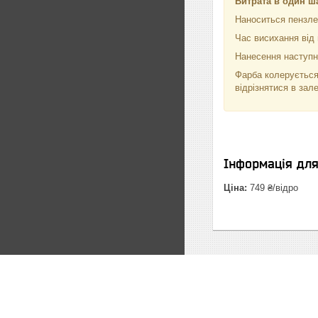
Витрата в один ш
Наноситься пензле
Час висихання від 
Нанесення наступно
Фарба колерується
відрізнятися в зал
Інформація дл
Ціна:
749 ₴/відро