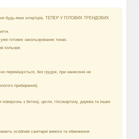
ння будь-яких інтер'єрів, ТЕПЕР У ГОТОВИХ ТРЕНДОВИХ
иття.
 уже готових закольорованих тонах.
иві кольори.
но перемішується, без грудок, при нанесенні не
ологого прибирання).
оверхонь з бетону, цегли, гіпсокартону, дерева та інших
мають особливі санітарні вимоги та обмеження.