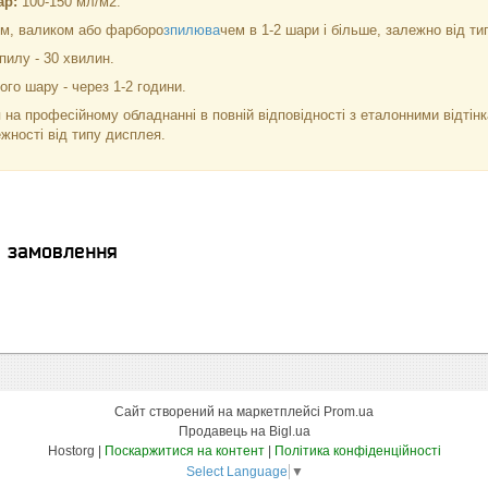
ар:
100-150 мл/м2.
м, валиком або фарборо
зпилюва
чем в 1-2 шари і більше, залежно від тип
пилу - 30 хвилин.
го шару - через 1-2 години.
 на професійному обладнанні в повній відповідності з еталонними відті
ежності від типу дисплея.
я замовлення
Сайт створений на маркетплейсі
Prom.ua
Продавець на Bigl.ua
Hostorg |
Поскаржитися на контент
|
Політика конфіденційності
Select Language
▼