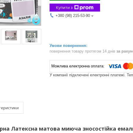
Купити з
+380 (98) 215-53-90
повернення товару протягом 14 днів
за раху
У компанії підключені електронні платежі. Те
теристики
рна Латексна матова миюча зносостійка емаль б