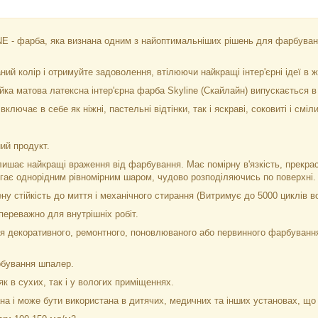
 - фарба, яка визнана одним з найоптимальніших рішень для фарбува
ий колір і отримуйте задоволення, втілюючи найкращі інтер'єрні ідеї в ж
йка матова латексна інтер'єрна фарба Skyline (Скайлайн) випускається в
ключає в себе як ніжні, пастельні відтінки, так і яскраві, соковиті і сміл
ий продукт.
ишає найкращі враження від фарбування. Має помірну в'язкість, прекрас
ягає однорідним рівномірним шаром, чудово розподіляючись по поверхні.
у стійкість до миття і механічного стирання (Витримує до 5000 циклів в
ереважно для внутрішніх робіт.
 декоративного, ремонтного, поновлюваного або первинного фарбування п
рбування шпалер.
к в сухих, так і у вологих приміщеннях.
а і може бути використана в дитячих, медичних та інших установах, що 