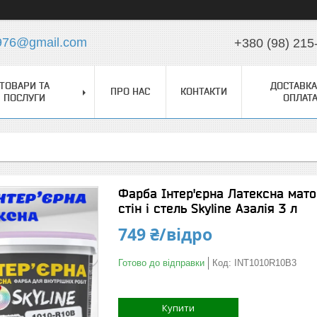
976@gmail.com
+380 (98) 215
ТОВАРИ ТА
ДОСТАВКА
ПРО НАС
КОНТАКТИ
ПОСЛУГИ
ОПЛАТ
Фарба Інтер'єрна Латексна мато
стін і стель Skyline Азалія 3 л
749 ₴/відро
Готово до відправки
Код:
INT1010R10B3
Купити